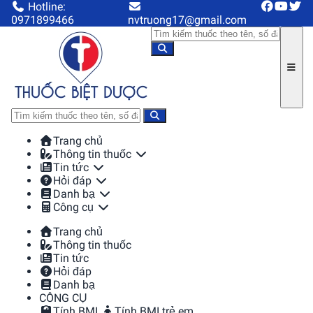
Hotline:
0971899466
nvtruong17@gmail.com
Trang chủ
Thông tin thuốc
Tin tức
Hỏi đáp
Danh bạ
Công cụ
Trang chủ
Thông tin thuốc
Tin tức
Hỏi đáp
Danh bạ
CÔNG CỤ
Tính BMI
Tính BMI trẻ em