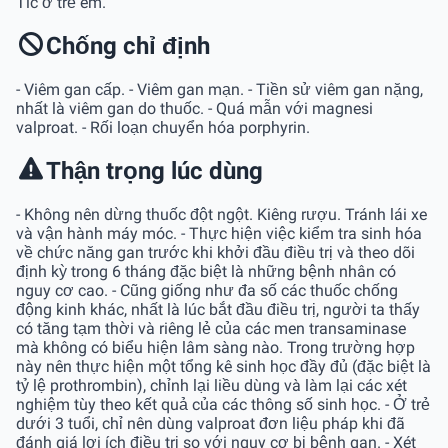
Tic ở trẻ em.
Chống chỉ định
- Viêm gan cấp. - Viêm gan mạn. - Tiền sử viêm gan nặng,
nhất là viêm gan do thuốc. - Quá mẫn với magnesi
valproat. - Rối loạn chuyển hóa porphyrin.
Thận trọng lúc dùng
- Không nên dừng thuốc đột ngột. Kiêng rượu. Tránh lái xe
và vận hành máy móc. - Thực hiện việc kiểm tra sinh hóa
về chức năng gan trước khi khởi đầu điều trị và theo dõi
định kỳ trong 6 tháng đặc biệt là những bệnh nhân có
nguy cơ cao. - Cũng giống như đa số các thuốc chống
động kinh khác, nhất là lúc bắt đầu điều trị, người ta thấy
có tăng tạm thời và riêng lẻ của các men transaminase
mà không có biểu hiện lâm sàng nào. Trong trường hợp
này nên thực hiện một tổng kê sinh học đầy đủ (đặc biệt là
tỷ lệ prothrombin), chỉnh lại liều dùng và làm lại các xét
nghiệm tùy theo kết quả của các thông số sinh học. - Ở trẻ
dưới 3 tuổi, chỉ nên dùng valproat đơn liệu pháp khi đã
đánh giá lợi ích điều trị so với nguy cơ bị bệnh gan. - Xét