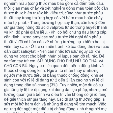
nghiệm máu (công thức máu bao gồm cả đếm tiểu cầu,
thời gian máu chảy và xét nghiệm đông máu toàn bộ) cần
được thực hiện trước khi điều trị, cũng như trước phẫu
thuật hay trong trường hợp có vết bầm máu hoặc chảy
máu tự phát. - Trong trường hợp suy thận, cần lưu ý đến
sự gia tăng nồng độ acid valproic tự do trong huyết thanh
và khi đó phải giảm liều. - Khi có hội chứng đau bụng cấp,
cần định lượng amylase máu trước khi nghĩ đến phẫu
thuật vì đã có báo cáo về những trường hợp hiếm hoi bị
viêm tụy cấp. - Ở trẻ em nên tránh kê toa đồng thời với các
dẫn xuất salicylat. - Nên cân nhắc lợi ích/ nguy cơ khi
dùng valproat cho bệnh nhân bị lupus ban đỏ rải rác. Để
xa tầm tay trẻ em. SỬ DỤNG CHO PHỤ NỮ CÓ THAI VÀ
CHO CON BÚ: Nguy cơ liên quan đến bệnh động kinh và
thuốc chống động kinh: Người ta nhận thấy ở những
người mẹ được điều trị bằng thuốc chống động kinh sẽ
sinh con với tỷ lệ dị dạng từ 2 đến 3 lần cao hơn tỷ lệ dị
dạng trong dân số chung (3%). Tuy nhiên, mặc dù có sự
gia tăng tỷ lệ trẻ dị dạng khi dùng đa liệu pháp, nhưng mối
tương quan giữa bệnh và điều trị vẫn không có gì rõ ràng
để giải thích sự gia tăng này. Các dị dạng thường gặp là
sứt môi hở hàm ếch và những dị dạng về tim mạch. Việc
ngưng đột ngột một điều trị chống động kinh ở người mẹ