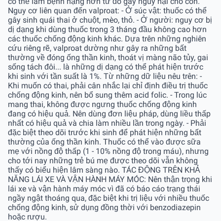
có thể làm bệnh nặng hơn từ đó gây nguy hại cho con.
Nguy cơ liên quan đến valproat: - Ở súc vật: thuốc có thể
gây sinh quái thai ở chuột, mèo, thỏ. - Ở người: nguy cơ bị
dị dạng khi dùng thuốc trong 3 tháng đầu không cao hơn
các thuốc chống động kinh khác. Dựa trên những nghiên
cứu riêng rẽ, valproat dường như gây ra những bất
thường về đóng ống thần kinh, thoát vị màng não tủy, gai
sống tách đôi... là những dị dạng có thể phát hiện trước
khi sinh với tần suất là 1%. Từ những dữ liệu nêu trên: -
Khi muốn có thai, phải cân nhắc lại chỉ định điều trị thuốc
chống động kinh, nên bổ sung thêm acid folic. - Trong lúc
mang thai, không được ngưng thuốc chống động kinh
đang có hiệu quả. Nên dùng đơn liệu pháp, dùng liều thấp
nhất có hiệu quả và chia làm nhiều lần trong ngày. - Phải
đặc biệt theo dõi trước khi sinh để phát hiện những bất
thường của ống thần kinh. Thuốc có thể vào được sữa
mẹ với nồng độ thấp (1 - 10% nồng độ trong máu), nhưng
cho tới nay những trẻ bú mẹ được theo dõi vẫn không
thấy có biểu hiện lâm sàng nào. TÁC ĐỘNG TRÊN KHẢ
NĂNG LÁI XE VÀ VẬN HÀNH MÁY MÓC: Nên thận trọng khi
lái xe và vận hành máy móc vì đã có báo cáo trạng thái
ngầy ngật thoáng qua, đặc biệt khi trị liệu với nhiều thuốc
chống động kinh, sử dụng đồng thời với benzodiazepin
hoặc rượu.