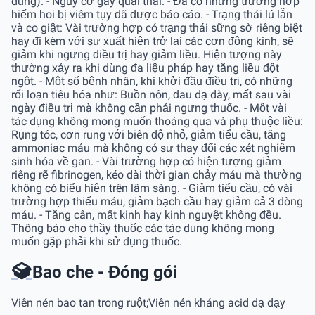
dụng). - Nguy cơ gây quái thai. - Đã có những trường hợp
hiếm hoi bị viêm tụy đã được báo cáo. - Trạng thái lú lẫn
và co giật: Vài trường hợp có trạng thái sững sờ riêng biệt
hay đi kèm với sự xuất hiện trở lại các cơn động kinh, sẽ
giảm khi ngưng điều trị hay giảm liều. Hiện tượng này
thường xảy ra khi dùng đa liệu pháp hay tăng liều đột
ngột. - Một số bệnh nhân, khi khởi đầu điều trị, có những
rối loạn tiêu hóa như: Buồn nôn, đau dạ dày, mất sau vài
ngày điều trị mà không cần phải ngưng thuốc. - Một vài
tác dụng không mong muốn thoáng qua và phụ thuộc liều:
Rụng tóc, cơn rung với biên độ nhỏ, giảm tiểu cầu, tăng
ammoniac máu mà không có sự thay đổi các xét nghiệm
sinh hóa về gan. - Vài trường hợp có hiện tượng giảm
riêng rẽ fibrinogen, kéo dài thời gian chảy máu mà thường
không có biểu hiện trên lâm sàng. - Giảm tiểu cầu, có vài
trường hợp thiếu máu, giảm bạch cầu hay giảm cả 3 dòng
máu. - Tăng cân, mất kinh hay kinh nguyệt không đều.
Thông báo cho thầy thuốc các tác dụng không mong
muốn gặp phải khi sử dụng thuốc.
Bao che - Đóng gói
Viên nén bao tan trong ruột;Viên nén kháng acid dạ dạy