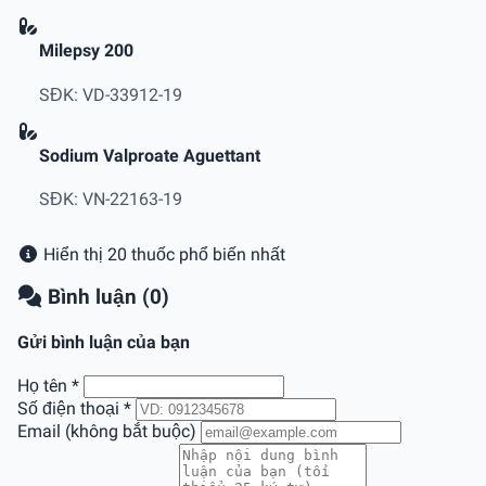
Milepsy 200
SĐK: VD-33912-19
Sodium Valproate Aguettant
SĐK: VN-22163-19
Hiển thị 20 thuốc phổ biến nhất
Bình luận (0)
Gửi bình luận của bạn
Họ tên
*
Số điện thoại
*
Email (không bắt buộc)