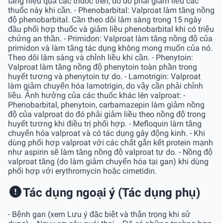
tăng hiệu quả các thuốc trên, do đó phải giảm liều các
thuốc này khi cần. - Phenobarbital: Valproat làm tăng nồng
độ phenobarbital. Cần theo dõi lâm sàng trong 15 ngày
đầu phối hợp thuốc và giảm liều phenobarbital khi có triệu
chứng an thần. - Primidon: Valproat làm tăng nồng độ của
primidon và làm tăng tác dụng không mong muốn của nó.
Theo dõi lâm sàng và chỉnh liều khi cần. - Phenytoin:
Valproat làm tăng nồng độ phenytoin toàn phần trong
huyết tương và phenytoin tự do. - Lamotrigin: Valproat
làm giảm chuyển hóa lamotrigin, do vậy cần phải chỉnh
liều. Ảnh hưởng của các thuốc khác lên valproat: -
Phenobarbital, phenytoin, carbamazepin làm giảm nồng
độ của valproat do đó phải giảm liều theo nồng độ trong
huyết tương khi điều trị phối hợp. - Mefloquin làm tăng
chuyển hóa valproat và có tác dụng gây động kinh. - Khi
dùng phối hợp valproat với các chất gắn kết protein mạnh
như aspirin sẽ làm tăng nồng độ valproat tự do. - Nồng độ
valproat tăng (do làm giảm chuyển hóa tại gan) khi dùng
phối hợp với erythromycin hoặc cimetidin.
Tác dụng ngoại ý (Tác dụng phụ)
- Bệnh gan (xem Lưu ý đặc biệt và thận trọng khi sử