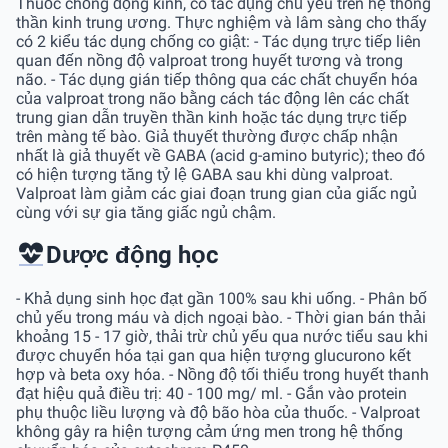
Thuốc chống động kinh, có tác dụng chủ yếu trên hệ thống
thần kinh trung ương. Thực nghiệm và lâm sàng cho thấy
có 2 kiểu tác dụng chống co giật: - Tác dụng trực tiếp liên
quan đến nồng độ valproat trong huyết tương và trong
não. - Tác dụng gián tiếp thông qua các chất chuyển hóa
của valproat trong não bằng cách tác động lên các chất
trung gian dẫn truyền thần kinh hoặc tác dụng trực tiếp
trên màng tế bào. Giả thuyết thường được chấp nhận
nhất là giả thuyết về GABA (acid g-amino butyric); theo đó
có hiện tượng tăng tỷ lệ GABA sau khi dùng valproat.
Valproat làm giảm các giai đoạn trung gian của giấc ngủ
cùng với sự gia tăng giấc ngủ chậm.
Dược động học
- Khả dụng sinh học đạt gần 100% sau khi uống. - Phân bố
chủ yếu trong máu và dịch ngoại bào. - Thời gian bán thải
khoảng 15 - 17 giờ, thải trừ chủ yếu qua nước tiểu sau khi
được chuyển hóa tại gan qua hiện tượng glucurono kết
hợp và beta oxy hóa. - Nồng độ tối thiểu trong huyết thanh
đạt hiệu quả điều trị: 40 - 100 mg/ ml. - Gắn vào protein
phụ thuộc liều lượng và độ bão hòa của thuốc. - Valproat
không gây ra hiện tượng cảm ứng men trong hệ thống