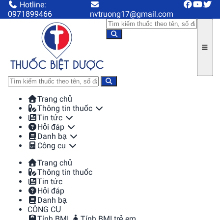
Hotline:
0971899466
nvtruong17@gmail.com
Trang chủ
Thông tin thuốc
Tin tức
Hỏi đáp
Danh bạ
Công cụ
Trang chủ
Thông tin thuốc
Tin tức
Hỏi đáp
Danh bạ
CÔNG CỤ
Tính BMI
Tính BMI trẻ em