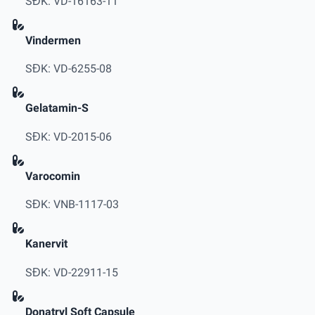
SĐK: VD-16163-11
Vindermen
SĐK: VD-6255-08
Gelatamin-S
SĐK: VD-2015-06
Varocomin
SĐK: VNB-1117-03
Kanervit
SĐK: VD-22911-15
Donatryl Soft Capsule