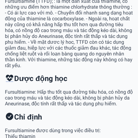
Fursultiamine (TTFD); : là một dẫn xuất của thiamine, có
những ưu điểm hơn thiamine chlorhydrate thông thường :
- Có ái lực cao với mô. - Chuyển đổi nhanh sang dạng hoạt
động của thiamine là cocarboxylase. - Ngoài ra, hoạt chất
này cũng có khả năng hấp thu tốt hơn qua đường tiêu
hóa, có nồng độ cao trong máu và tác động kéo dài, không
bị phân hủy do Aneurinase, độc tính rất thấp và tác dụng
phụ hiếm. - Về mặt dươc lý hoc, TTFD còn có tác dụng
giảm đau, hiệp lực với các thuốc giảm đau khác, tác động
chống liệt ruột và rối loạn bàng quang do nguyên nhân
thần kinh. Với thiamine, những tác động này không có hay
rất yếu.
Dược động học
Fursultiamine: Hấp thu tốt qua đường tiêu hóa, có nồng độ
cao trong máu và tác động kéo dài, không bị phân hủy da
Aneurinase, độc tính rất thấp và tác dụng phụ hiếm.
Chỉ định
Fursultiamine được dùng trong việc điều trị:
Thiếu thiamin