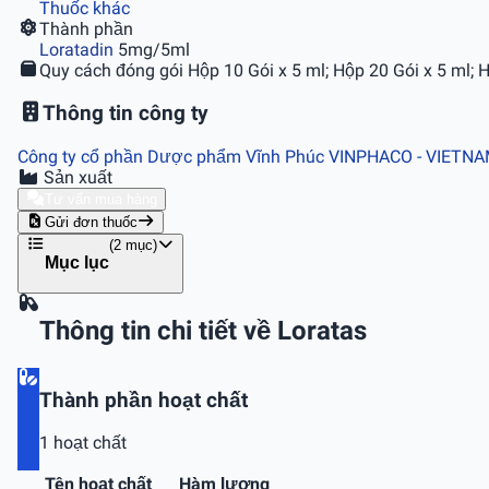
Thuốc khác
Thành phần
Loratadin
5mg/5ml
Quy cách đóng gói
Hộp 10 Gói x 5 ml; Hộp 20 Gói x 5 ml; 
Thông tin công ty
Công ty cổ phần Dược phẩm Vĩnh Phúc VINPHACO
- VIETN
Sản xuất
Tư vấn mua hàng
Gửi đơn thuốc
(2 mục)
Mục lục
Thông tin chi tiết về Loratas
Thành phần hoạt chất
1 hoạt chất
Tên hoạt chất
Hàm lượng