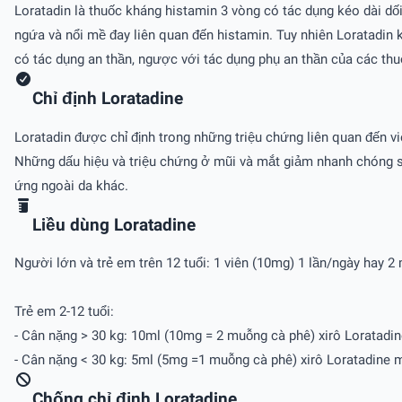
Loratadin là thuốc kháng histamin 3 vòng có tác dụng kéo dài dố
ngứa và nổi mề đay liên quan đến histamin. Tuy nhiên Loratadin
có tác dụng an thần, ngược với tác dụng phụ an thần của các thu
Chỉ định Loratadine
Loratadin được chỉ định trong những triệu chứng liên quan đến v
Những dấu hiệu và triệu chứng ở mũi và mắt giảm nhanh chóng sau
ứng ngoài da khác.
Liều dùng Loratadine
Người lớn và trẻ em trên 12 tuổi: 1 viên (10mg) 1 lần/ngày hay 
Trẻ em 2-12 tuổi:
- Cân nặng > 30 kg: 10ml (10mg = 2 muỗng cà phê) xirô Loratadi
- Cân nặng < 30 kg: 5ml (5mg =1 muỗng cà phê) xirô Loratadine m
Chống chỉ định Loratadine