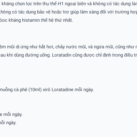
i kháng chọn lọc trên thụ thể H1 ngoại biện và không có tác dụng là
 không có tác dụng bảo vệ hoặc trợ giúp lâm sàng đối với trường h
óoc kháng histamin thế hệ thứ nhất.
iêm mũi dị ứng như hắt hơi, chảy nước mũi, và ngứa mũi, cũng như 
 khi dùng đường uống. Loratadin cũng được chỉ định trong điều trị 
2 muỗng cà phê (10ml) xirô Loratadine mỗi ngày.
ne mỗi ngày.
ỗi ngày.