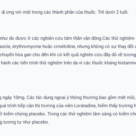
ị ứng với một trong các thành phần của thuốc. Trẻ dưới 2 tuổi.
h như đo được ở các nghiên cứu tâm thần vận động.Các thử nghiệm
azole, érythromycine hoặc cimétidine, nhưng không có sự thay đổi đá
chuyển hóa gan cho đến khi có kết quả nghiên cứu đầy đủ về tương
 hành các tiến trình thử nghiệm trên da vì các thuốc kháng histam
g ngày 10mg. Các tác dụng ngoại ý thông thường bao gồm mệt mỏi, n
quá trình tiếp cận thị trường của viên Loratadine, hiếm thấy trường
ư ở kiểm chứng placebo. Trong các thử nghiệm lâm sàng có kiểm chứn
ũng tương tự như placebo.