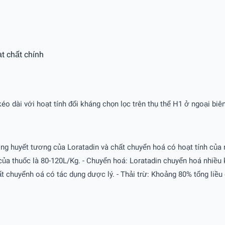
t chất chính
éo dài với hoạt tính đối kháng chọn lọc trên thụ thể H1 ở ngoại biên
ong huyết tương của Loratadin và chất chuyển hoá có hoạt tính của n
ố của thuốc là 80-120L/Kg. - Chuyển hoá: Loratadin chuyển hoá nhi
 chuyểnh oá có tác dụng dược lý. - Thải trừ: Khoảng 80% tổng liều 