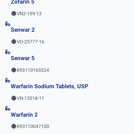
Zofarin 5
VN2-199-13
Senwar 2
VD-25777-16
Senwar 5
893110165524
Warfarin Sodium Tablets, USP
VN-13018-11
Warfarin 2
893110047100