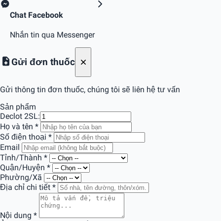
Chat Facebook
Nhắn tin qua Messenger
Gửi đơn thuốc
Gửi thông tin đơn thuốc, chúng tôi sẽ liên hệ tư vấn
Sản phẩm
Declot 2
SL:
Họ và tên
*
Số điện thoại
*
Email
Tỉnh/Thành
*
Quận/Huyện
*
Phường/Xã
Địa chỉ chi tiết
*
Nội dung
*