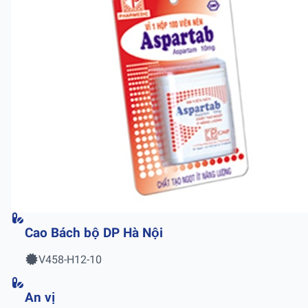
Cao Bách bộ DP Hà Nội
V458-H12-10
An vị