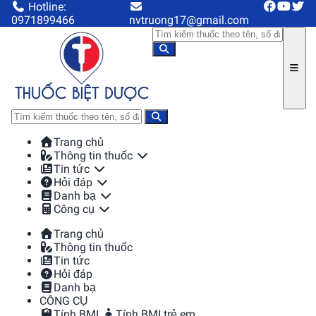
Hotline:
0971899466
nvtruong17@gmail.com
Trang chủ
Thông tin thuốc
Tin tức
Hỏi đáp
Danh bạ
Công cụ
Trang chủ
Thông tin thuốc
Tin tức
Hỏi đáp
Danh bạ
CÔNG CỤ
Tính BMI
Tính BMI trẻ em