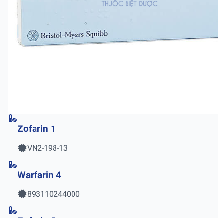
Zofarin 1
VN2-198-13
Warfarin 4
893110244000