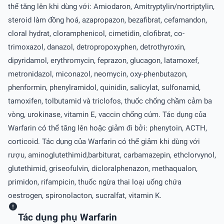
thể tăng lên khi dùng với: Amiodaron, Amitryptylin/nortriptylin,
steroid làm đồng hoá, azapropazon, bezafibrat, cefamandon,
cloral hydrat, cloramphenicol, cimetidin, clofibrat, co-
trimoxazol, danazol, detropropoxyphen, detrothyroxin,
dipyridamol, erythromycin, feprazon, glucagon, latamoxef,
metronidazol, miconazol, neomycin, oxy-phenbutazon,
phenformin, phenylramidol, quinidin, salicylat, sulfonamid,
tamoxifen, tolbutamid và triclofos, thuốc chống chầm cảm ba
vòng, urokinase, vitamin E, vaccin chống cúm. Tác dụng của
Warfarin có thể tăng lên hoặc giảm đi bởi: phenytoin, ACTH,
corticoid. Tác dụng của Warfarin có thể giảm khi dùng với
rượu, aminoglutethimid,barbiturat, carbamazepin, ethclorvynol,
glutethimid, griseofulvin, dicloralphenazon, methaqualon,
primidon, rifampicin, thuốc ngừa thai loại uống chứa
oestrogen, spironolacton, sucralfat, vitamin K.
Tác dụng phụ Warfarin