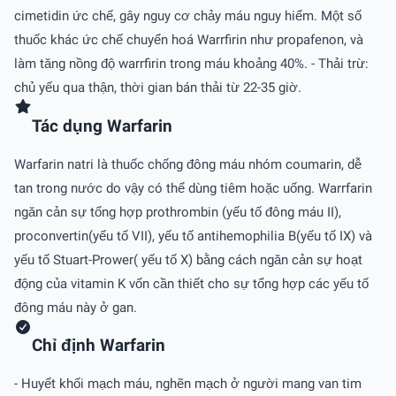
cimetidin ức chế, gây nguy cơ chảy máu nguy hiểm. Một số
thuốc khác ức chế chuyển hoá Warrfirin như propafenon, và
làm tăng nồng độ warrfirin trong máu khoảng 40%. - Thải trừ:
chủ yếu qua thận, thời gian bán thải từ 22-35 giờ.
Tác dụng Warfarin
Warfarin natri là thuốc chống đông máu nhóm coumarin, dễ
tan trong nước do vậy có thể dùng tiêm hoặc uống. Warrfarin
ngăn cản sự tổng hợp prothrombin (yếu tố đông máu II),
proconvertin(yếu tố VII), yếu tố antihemophilia B(yếu tố IX) và
yếu tố Stuart-Prower( yếu tố X) bằng cách ngăn cản sự hoạt
động của vitamin K vốn cần thiết cho sự tổng hợp các yếu tố
đông máu này ở gan.
Chỉ định Warfarin
- Huyết khối mạch máu, nghẽn mạch ở người mang van tim