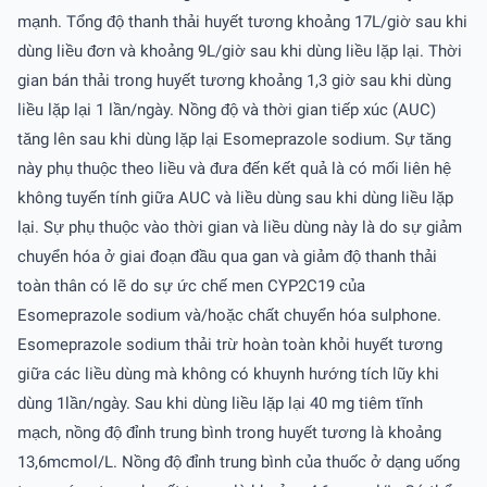
mạnh. Tổng độ thanh thải huyết tương khoảng 17L/giờ sau khi
dùng liều đơn và khoảng 9L/giờ sau khi dùng liều lặp lại. Thời
gian bán thải trong huyết tương khoảng 1,3 giờ sau khi dùng
liều lặp lại 1 lần/ngày. Nồng độ và thời gian tiếp xúc (AUC)
tăng lên sau khi dùng lặp lại Esomeprazole sodium. Sự tăng
này phụ thuộc theo liều và đưa đến kết quả là có mối liên hệ
không tuyến tính giữa AUC và liều dùng sau khi dùng liều lặp
lại. Sự phụ thuộc vào thời gian và liều dùng này là do sự giảm
chuyển hóa ở giai đoạn đầu qua gan và giảm độ thanh thải
toàn thân có lẽ do sự ức chế men CYP2C19 của
Esomeprazole sodium và/hoặc chất chuyển hóa sulphone.
Esomeprazole sodium thải trừ hoàn toàn khỏi huyết tương
giữa các liều dùng mà không có khuynh hướng tích lũy khi
dùng 1lần/ngày. Sau khi dùng liều lặp lại 40 mg tiêm tĩnh
mạch, nồng độ đỉnh trung bình trong huyết tương là khoảng
13,6mcmol/L. Nồng độ đỉnh trung bình của thuốc ở dạng uống