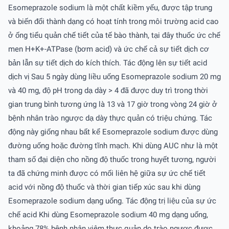
Esomeprazole sodium là một chất kiềm yếu, được tập trung
và biến đổi thành dạng có hoạt tính trong môi trường acid cao
ở ống tiểu quản chế tiết của tế bào thành, tại đây thuốc ức chế
men H+K+-ATPase (bơm acid) và ức chế cả sự tiết dịch cơ
bản lẫn sự tiết dịch do kích thích. Tác động lên sự tiết acid
dịch vị Sau 5 ngày dùng liều uống Esomeprazole sodium 20 mg
và 40 mg, độ pH trong dạ dày > 4 đã được duy trì trong thời
gian trung bình tương ứng là 13 và 17 giờ trong vòng 24 giờ ở
bệnh nhân trào ngược dạ dày thực quản có triệu chứng. Tác
động này giống nhau bất kể Esomeprazole sodium được dùng
đường uống hoặc đường tĩnh mạch. Khi dùng AUC như là một
tham số đại diện cho nồng độ thuốc trong huyết tương, người
ta đã chứng minh được có mối liên hệ giữa sự ức chế tiết
acid với nồng độ thuốc và thời gian tiếp xúc sau khi dùng
Esomeprazole sodium dạng uống. Tác động trị liệu của sự ức
chế acid Khi dùng Esomeprazole sodium 40 mg dạng uống,
khoảng 78% bệnh nhân viêm thực quản do trào ngược được