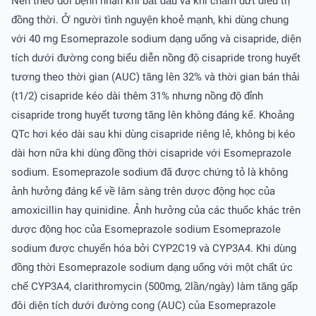
Nên theo dõi bệnh nhân khi bắt đầu và khi chấm dứt điều trị
đồng thời. Ở người tình nguyện khoẻ mạnh, khi dùng chung
với 40 mg Esomeprazole sodium dạng uống và cisapride, diện
tích dưới đường cong biểu diễn nồng độ cisapride trong huyết
tương theo thời gian (AUC) tăng lên 32% và thời gian bán thải
(t1/2) cisapride kéo dài thêm 31% nhưng nồng độ đỉnh
cisapride trong huyết tương tăng lên không đáng kể. Khoảng
QTc hơi kéo dài sau khi dùng cisapride riêng lẻ, không bị kéo
dài hơn nữa khi dùng đồng thời cisapride với Esomeprazole
sodium. Esomeprazole sodium đã được chứng tỏ là không
ảnh hưởng đáng kể về lâm sàng trên dược động học của
amoxicillin hay quinidine. Ảnh hưởng của các thuốc khác trên
dược động học của Esomeprazole sodium Esomeprazole
sodium được chuyển hóa bởi CYP2C19 và CYP3A4. Khi dùng
đồng thời Esomeprazole sodium dạng uống với một chất ức
chế CYP3A4, clarithromycin (500mg, 2lần/ngày) làm tăng gấp
đôi diện tích dưới đường cong (AUC) của Esomeprazole