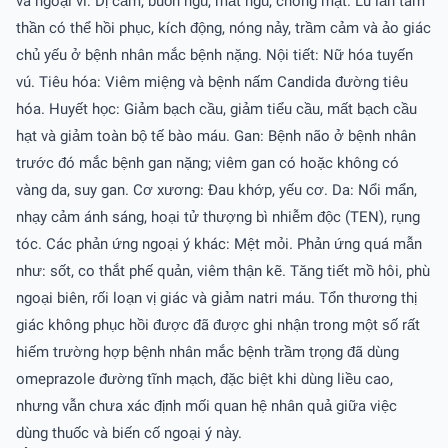
và ngoại vi: Dị cảm, buồn ngủ, mất ngủ, chóng mặt. Lú lẫn tâm
thần có thể hồi phục, kích động, nóng nảy, trầm cảm và ảo giác
chủ yếu ở bệnh nhân mắc bệnh nặng. Nội tiết: Nữ hóa tuyến
vú. Tiêu hóa: Viêm miệng và bệnh nấm Candida đường tiêu
hóa. Huyết học: Giảm bạch cầu, giảm tiểu cầu, mất bạch cầu
hạt và giảm toàn bộ tế bào máu. Gan: Bệnh não ở bệnh nhân
trước đó mắc bệnh gan nặng; viêm gan có hoặc không có
vàng da, suy gan. Cơ xương: Ðau khớp, yếu cơ. Da: Nổi mẩn,
nhạy cảm ánh sáng, hoại tử thượng bì nhiễm độc (TEN), rụng
tóc. Các phản ứng ngoại ý khác: Mệt mỏi. Phản ứng quá mẫn
như: sốt, co thắt phế quản, viêm thận kẽ. Tăng tiết mồ hôi, phù
ngoại biên, rối loạn vị giác và giảm natri máu. Tổn thương thị
giác không phục hồi được đã được ghi nhận trong một số rất
hiếm trường hợp bệnh nhân mắc bệnh trầm trọng đã dùng
omeprazole đường tĩnh mạch, đặc biệt khi dùng liều cao,
nhưng vẫn chưa xác định mối quan hệ nhân quả giữa việc
dùng thuốc và biến cố ngoại ý này.