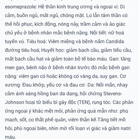
esomeprazole: Hệ thần kinh trung ương và ngoại vị: Dị
cảm, buồn ngủ, mất ngủ, chóng mặt. Lú lẫn tâm thần có
thể hồi phục, kích động, nóng nảy, trầm cảm và ảo giác
chủ yếu ở bệnh nhân mắc bệnh nặng. Nội tiết: nữ hoá
tuyến vú. Tiêu hoá: Viêm miệng và bệnh nấm Candida
đường tiêu hoá; Huyết học: giảm bạch cầu, giảm tiểu cầu,
mất bạch cầu hạt và giảm toàn bộ tế bào máu. Gan: tăng
men gan, bênh não ở bệnh nhân trước đó mắc bệnh gan
nặng: viêm gan có hoặc không có vàng da, suy gan. Cơ
xương: Đau khớp, yếu cơ và đau cơ. Da: Nổi mẩn, nhạy
cảm ánh sáng hồng ban da dạng, hội chứng Stevens-
Johnson hoại tử biểu bì gây độc (TEN), rụng tóc. Các phản
ứng ngoại ý khác mệt mỏi, phản ứng quá mẫn như: phù
mạch, sốt, co thắt phế quản, viêm thận kẽ.Tăng tiết mồ
hôi, phù ngoại biên, nhìn mờ rối loạn vị giác và giảm natri
máu.