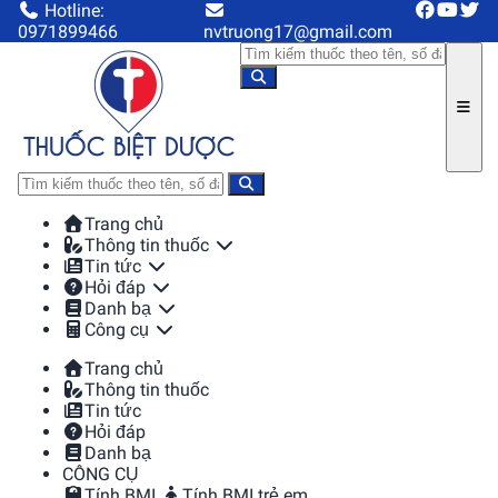
Hotline:
0971899466
nvtruong17@gmail.com
Trang chủ
Thông tin thuốc
Tin tức
Hỏi đáp
Danh bạ
Công cụ
Trang chủ
Thông tin thuốc
Tin tức
Hỏi đáp
Danh bạ
CÔNG CỤ
Tính BMI
Tính BMI trẻ em