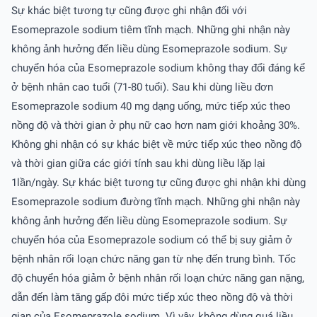
Sự khác biệt tương tự cũng được ghi nhận đối với
Esomeprazole sodium tiêm tĩnh mạch. Những ghi nhận này
không ảnh hưởng đến liều dùng Esomeprazole sodium. Sự
chuyển hóa của Esomeprazole sodium không thay đổi đáng kể
ở bệnh nhân cao tuổi (71-80 tuổi). Sau khi dùng liều đơn
Esomeprazole sodium 40 mg dạng uống, mức tiếp xúc theo
nồng độ và thời gian ở phụ nữ cao hơn nam giới khoảng 30%.
Không ghi nhận có sự khác biệt về mức tiếp xúc theo nồng độ
và thời gian giữa các giới tính sau khi dùng liều lặp lại
1lần/ngày. Sự khác biệt tương tự cũng được ghi nhận khi dùng
Esomeprazole sodium đường tĩnh mạch. Những ghi nhận này
không ảnh hưởng đến liều dùng Esomeprazole sodium. Sự
chuyển hóa của Esomeprazole sodium có thể bị suy giảm ở
bệnh nhân rối loạn chức năng gan từ nhẹ đến trung bình. Tốc
độ chuyển hóa giảm ở bệnh nhân rối loạn chức năng gan nặng,
dẫn đến làm tăng gấp đôi mức tiếp xúc theo nồng độ và thời
gian của Esomeprazole sodium. Vì vậy, không dùng quá liều