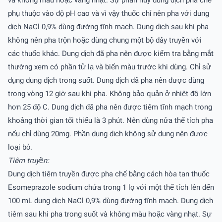
và không màu hoặc vàng nhạt. Sự phân hủy dung dịch pha chế
phụ thuộc vào độ pH cao và vì vậy thuốc chỉ nên pha với dung
dịch NaCl 0,9% dùng đường tĩnh mạch. Dung dịch sau khi pha
không nên pha trộn hoặc dùng chung một bộ dây truyền với
các thuốc khác. Dung dịch đã pha nên được kiểm tra bằng mắt
thường xem có phần tử lạ và biến màu trước khi dùng. Chỉ sử
dụng dung dịch trong suốt. Dung dịch đã pha nên được dùng
trong vòng 12 giờ sau khi pha. Không bảo quản ở nhiệt độ lớn
hơn 25 độ C. Dung dịch đã pha nên được tiêm tĩnh mạch trong
khoảng thời gian tối thiểu là 3 phút. Nên dùng nửa thể tích pha
nếu chỉ dùng 20mg. Phần dung dịch không sử dụng nên được
loại bỏ.
Tiêm truyền:
Dung dịch tiêm truyền được pha chế bằng cách hòa tan thuốc
Esomeprazole sodium chứa trong 1 lọ với một thể tích lên đến
100 mL dung dịch NaCl 0,9% dùng đường tĩnh mạch. Dung dịch
tiêm sau khi pha trong suốt và không màu hoặc vàng nhạt. Sự