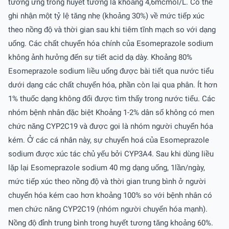
tương ứng trong huyết tương là khoảng 4,6mcmol/L. Có thể
ghi nhận một tỷ lệ tăng nhẹ (khoảng 30%) về mức tiếp xúc
theo nồng độ và thời gian sau khi tiêm tĩnh mạch so với dạng
uống. Các chất chuyển hóa chính của Esomeprazole sodium
không ảnh hưởng đến sự tiết acid dạ dày. Khoảng 80%
Esomeprazole sodium liều uống được bài tiết qua nước tiểu
dưới dạng các chất chuyển hóa, phần còn lại qua phân. Ít hơn
1% thuốc dạng không đổi được tìm thấy trong nước tiểu. Các
nhóm bệnh nhân đặc biệt Khoảng 1-2% dân số không có men
chức năng CYP2C19 và được gọi là nhóm người chuyển hóa
kém. Ở các cá nhân này, sự chuyển hoá của Esomeprazole
sodium được xúc tác chủ yếu bởi CYP3A4. Sau khi dùng liều
lặp lại Esomeprazole sodium 40 mg dạng uống, 1lần/ngày,
mức tiếp xúc theo nồng độ và thời gian trung bình ở người
chuyển hóa kém cao hơn khoảng 100% so với bệnh nhân có
men chức năng CYP2C19 (nhóm người chuyển hóa mạnh).
Nồng độ đỉnh trung bình trong huyết tương tăng khoảng 60%.