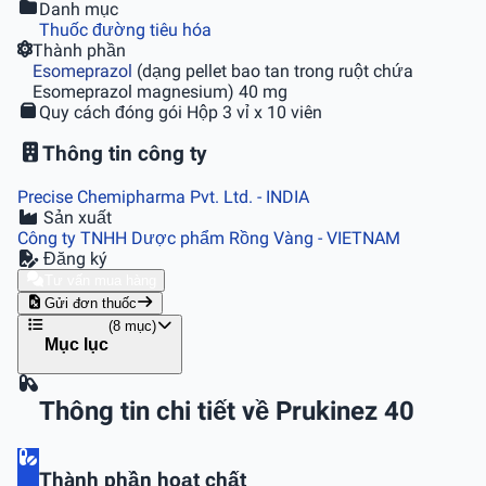
Danh mục
Thuốc đường tiêu hóa
Thành phần
Esomeprazol
(dạng pellet bao tan trong ruột chứa
Esomeprazol magnesium) 40 mg
Quy cách đóng gói
Hộp 3 vỉ x 10 viên
Thông tin công ty
Precise Chemipharma Pvt. Ltd.
- INDIA
Sản xuất
Công ty TNHH Dược phẩm Rồng Vàng
- VIETNAM
Đăng ký
Tư vấn mua hàng
Gửi đơn thuốc
(8 mục)
Mục lục
Thông tin chi tiết về Prukinez 40
Thành phần hoạt chất