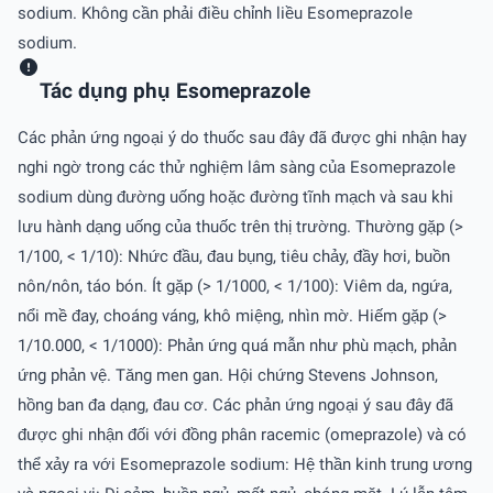
sodium. Không cần phải điều chỉnh liều Esomeprazole
sodium.
Tác dụng phụ Esomeprazole
Các phản ứng ngoại ý do thuốc sau đây đã được ghi nhận hay
nghi ngờ trong các thử nghiệm lâm sàng của Esomeprazole
sodium dùng đường uống hoặc đường tĩnh mạch và sau khi
lưu hành dạng uống của thuốc trên thị trường. Thường gặp (>
1/100, < 1/10): Nhức đầu, đau bụng, tiêu chảy, đầy hơi, buồn
nôn/nôn, táo bón. Ít gặp (> 1/1000, < 1/100): Viêm da, ngứa,
nổi mề đay, choáng váng, khô miệng, nhìn mờ. Hiếm gặp (>
1/10.000, < 1/1000): Phản ứng quá mẫn như phù mạch, phản
ứng phản vệ. Tăng men gan. Hội chứng Stevens Johnson,
hồng ban đa dạng, đau cơ. Các phản ứng ngoại ý sau đây đã
được ghi nhận đối với đồng phân racemic (omeprazole) và có
thể xảy ra với Esomeprazole sodium: Hệ thần kinh trung ương