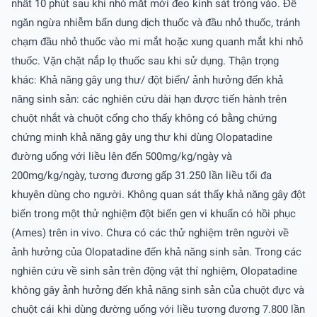
nhất 10 phút sau khi nhỏ mắt mới đeo kính sát tròng vào. Để
ngăn ngừa nhiễm bẩn dung dịch thuốc và đầu nhỏ thuốc, tránh
chạm đầu nhỏ thuốc vào mi mắt hoặc xung quanh mắt khi nhỏ
thuốc. Vặn chặt nắp lọ thuốc sau khi sử dụng. Thận trọng
khác: Khả năng gây ung thư/ đột biến/ ảnh hưởng đến khả
năng sinh sản: các nghiên cứu dài hạn được tiến hành trên
chuột nhắt và chuột cống cho thấy không có bằng chứng
chứng minh khả năng gây ung thư khi dùng Olopatadine
đường uống với liều lên đến 500mg/kg/ngày và
200mg/kg/ngày, tương đương gấp 31.250 lần liều tối đa
khuyên dùng cho người. Không quan sát thấy khả năng gây đột
biến trong một thử nghiệm đột biến gen vi khuẩn có hồi phục
(Ames) trên in vivo. Chưa có các thử nghiệm trên người về
ảnh hưởng của Olopatadine đến khả năng sinh sản. Trong các
nghiên cứu về sinh sản trên động vật thí nghiệm, Olopatadine
không gây ảnh hưởng đến khả năng sinh sản của chuột đực và
chuột cái khi dùng đường uống với liều tương đương 7.800 lần