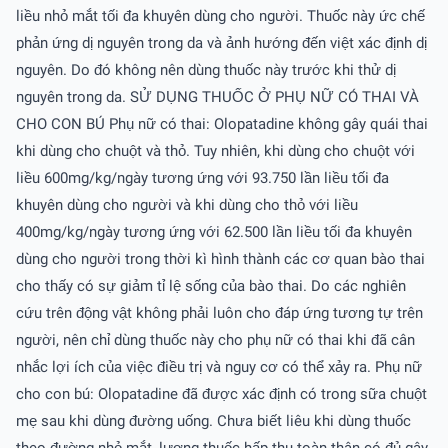
liều nhỏ mắt tối đa khuyên dùng cho người. Thuốc này ức chế
phản ứng dị nguyên trong da và ảnh hướng đến việt xác định dị
nguyên. Do đó không nên dùng thuốc này trước khi thử dị
nguyên trong da. SỬ DỤNG THUỐC Ở PHỤ NỮ CÓ THAI VÀ
CHO CON BÚ Phụ nữ có thai: Olopatadine không gây quái thai
khi dùng cho chuột và thỏ. Tuy nhiên, khi dùng cho chuột với
liều 600mg/kg/ngày tương ứng với 93.750 lần liều tối đa
khuyên dùng cho người và khi dùng cho thỏ với liều
400mg/kg/ngày tương ứng với 62.500 lần liều tối đa khuyên
dùng cho người trong thời kì hình thành các cơ quan bào thai
cho thấy có sự giảm tỉ lệ sống của bào thai. Do các nghiên
cứu trên động vật không phải luôn cho đáp ứng tương tự trên
người, nên chỉ dùng thuốc này cho phụ nữ có thai khi đã cân
nhắc lợi ích của việc điều trị và nguy cơ có thể xảy ra. Phụ nữ
cho con bú: Olopatadine đã được xác định có trong sữa chuột
mẹ sau khi dùng đường uống. Chưa biết liêu khi dùng thuốc