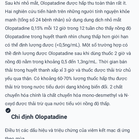
Sau khi nhỏ mắt, Olopatadine được hấp thu toàn thân rất ít.
Hai nghiên cứu tiến hành trên những người tính nguyện khỏe
mạnh (tổng số 24 bệnh nhân) sử dụng dung dịch nhỏ mắt
Olopatadine 0,15% mỗi 12 giờ trong 12 tuần cho thấy nồng độ
Olopatadine trong huyết thanh nhìn chung thấp hơn giới hạn
có thể định lượng được (<0,5ng/mL). Một số trường hợp có
thề định lượng được Olopatadine sau khi dùng thuốc 2 giờ và
nồng độ nằm trong khoảng 0,5 đến 1,3ng/mL. Thời gian bán
thải trong huyết thanh xấp xỉ 3 giờ và thuốc được thải trừ chủ
yếu qua thận. Có khoảng 60-70% lượng thuốc hấp thu được
thải trừ trong nước tiểu dưới dạng không biến đổi. 2 chất
chuyển hóa chính là chất chuyển hóa mono-desmethyl và N-
oxyd được thải trừ qua nước tiểu với nồng độ thấp.
Chỉ định Olopatadine
Điều trị các dấu hiệu và triệu chứng của viêm kết mạc dị ứng
theo mùa.