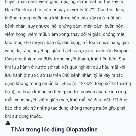
huyết, mẫn cảm, viêm giác mạc, ngứa mi mắt có thể xảy ra.
Đau đầu được báo cáo có xảy ra với tỷ lệ 7%. Các tác dụng
không mong muốn sau khi được báo cáo xảy ra ở một số
bệnh nhân: suy nhược, hội chứng cảm, mẫn cảm, buồn nôn,
viêm họng, viêm mũi, viêm xong, thay đổi vị giác, chóng mặt,
khô mũi, khô miệng, ban đỏ, đau bụng, rối loạn chức năng gan,
vàng da, tăng huyết áp, giảm bạch cầu, giảm bạch cầu lympho,
tăng creatinium và BUN trong huyết thanh, khó tiểu tiện. Sau
khi lưu hành ở nước sở tại: Kết quả nghiên cứu hậu mãi khi
lưu hành ở nước sở tại trên 848 bệnh nhân, tỷ lệ xảy ra tác
dụng không mong muốn là 1,46% (n: 12/822, tổng số 13 trường
hợp), có hoặc không có liên quan tới nguyên nhân: kích ứng
mắt, xung huyết, viêm giác mạc, khô mắt và đau mắt. *Thông
báo cho bác sỹ những tác dụng không mong muốn gặp phải
khi sử dụng thuốc.
Thận trọng lúc dùng Olopatadine