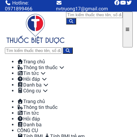
Hotline:
0971899466
nvtruong17@gmail.com
Trang chủ
Thông tin thuốc
Tin tức
Hỏi đáp
Danh bạ
Công cụ
Trang chủ
Thông tin thuốc
Tin tức
Hỏi đáp
Danh bạ
CÔNG CỤ
Tính BMI
Tính BMI trẻ em