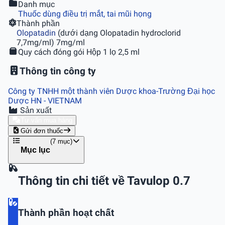
Danh mục
Thuốc dùng điều trị mắt, tai mũi họng
Thành phần
Olopatadin
(dưới dạng Olopatadin hydroclorid
7,7mg/ml) 7mg/ml
Quy cách đóng gói
Hộp 1 lọ 2,5 ml
Thông tin công ty
Công ty TNHH một thành viên Dược khoa-Trường Đại học
Dược HN
- VIETNAM
Sản xuất
Tư vấn mua hàng
Gửi đơn thuốc
(7 mục)
Mục lục
Thông tin chi tiết về Tavulop 0.7
Thành phần hoạt chất