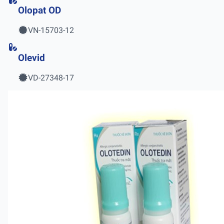
Olopat OD
VN-15703-12
Olevid
VD-27348-17