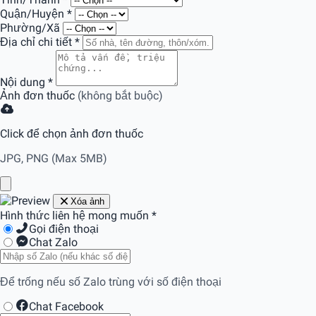
Quận/Huyện
*
Phường/Xã
Địa chỉ chi tiết
*
Nội dung
*
Ảnh đơn thuốc
(không bắt buộc)
Click để chọn ảnh đơn thuốc
JPG, PNG (Max 5MB)
Xóa ảnh
Hình thức liên hệ mong muốn
*
Gọi điện thoại
Chat Zalo
Để trống nếu số Zalo trùng với số điện thoại
Chat Facebook