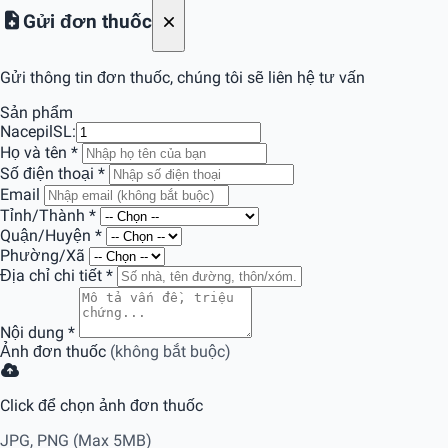
Gửi đơn thuốc
Gửi thông tin đơn thuốc, chúng tôi sẽ liên hệ tư vấn
Sản phẩm
Nacepil
SL:
Họ và tên
*
Số điện thoại
*
Email
Tỉnh/Thành
*
Quận/Huyện
*
Phường/Xã
Địa chỉ chi tiết
*
Nội dung
*
Ảnh đơn thuốc
(không bắt buộc)
Click để chọn ảnh đơn thuốc
JPG, PNG (Max 5MB)