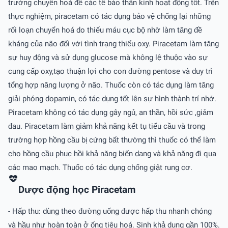
trường chuyển hoá để các tế bào thần kinh hoạt động tốt. Trên
thực nghiệm, piracetam có tác dụng bảo vệ chống lại những
rối loạn chuyển hoá do thiếu máu cục bộ nhờ làm tăng đề
kháng của não đối với tình trạng thiếu oxy. Piracetam làm tăng
sự huy động và sử dụng glucose mà không lệ thuộc vào sự
cung cấp oxy,tạo thuận lợi cho con đường pentose và duy trì
tổng hợp năng lượng ở não. Thuốc còn có tác dụng làm tăng
giải phóng dopamin, có tác dụng tốt lên sự hình thành trí nhớ.
Piracetam không có tác dụng gây ngủ, an thần, hồi sức ,giảm
đau. Piracetam làm giảm khả năng kết tụ tiểu cầu và trong
trường hợp hồng cầu bị cứng bất thường thì thuốc có thể làm
cho hồng cầu phục hồi khả năng biến dạng và khả năng đi qua
các mao mạch. Thuốc có tác dụng chống giật rung cơ.
Dược động học Piracetam
- Hấp thu: dùng theo đường uống được hấp thu nhanh chóng
và hầu như hoàn toàn ở ống tiêu hoá. Sinh khả dụng gần 100%.