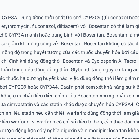
CYP3A. Dùng đồng thời chất ức chế CYP2C9 ((fluconazol hoặc
 erythromycin, fluconazol, diltiazem) với Bosentan có thể làm
 chế CYP3A mạnh hoặc trung bình với Bosentan. Bosentan là 
sẽ giảm khi dùng cùng với Bosentan. Bosentan không có tác d
nồng độ trong huyết tương của các thuốc chuyển hóa bởi các 
 chỉ định khi dùng đồng thời Bosentan và Cyclosporin A. Tacro
 thận trọng nếu dùng đồng thời. Glyburid: tăng nguy cơ tăng 
 các thuốc hạ đường huyết khác. việc dùng đồng thời làm giảm
bởi CYP2C9 hoặc CYP3A4. Caafn phải xem xét khả năng sự kiể
hông cần phải điều điều chỉnh liều Bosentan nhưng phải xem x
ủa simvastatin và các statin khác được chuyển hóa CYP3A4. Cầ
chỉnh liều statin nếu cần thiết. warfarin: dùng đồng thời làm
liều warfarin. vì warfarin có chỉ số điều trị hẹp, cần theo dõi 
c dược động học có ý nghĩa digoxin và nimodipin; losartan khô