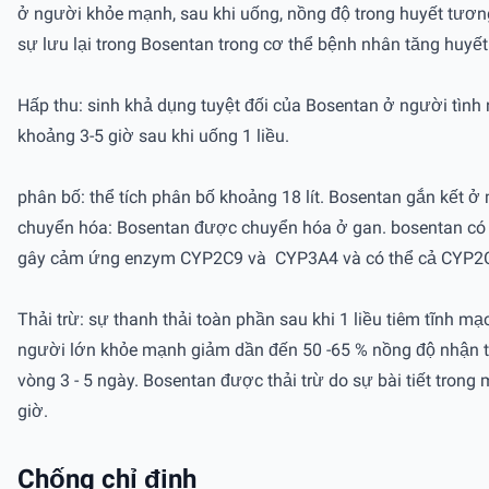
ở người khỏe mạnh, sau khi uống, nồng độ trong huyết tương 
sự lưu lại trong Bosentan trong cơ thể bệnh nhân tăng huy
Hấp thu: sinh khả dụng tuyệt đối của Bosentan ở người tìn
khoảng 3-5 giờ sau khi uống 1 liều.
phân bố: thể tích phân bố khoảng 18 lít. Bosentan gắn kết 
chuyển hóa: Bosentan được chuyển hóa ở gan. bosentan có 3
gây cảm ứng enzym CYP2C9 và CYP3A4 và có thể cả CYP2
Thải trừ: sự thanh thải toàn phần sau khi 1 liều tiêm tĩnh 
người lớn khỏe mạnh giảm dần đến 50 -65 % nồng độ nhận th
vòng 3 - 5 ngày. Bosentan được thải trừ do sự bài tiết tron
giờ.
Chống chỉ định