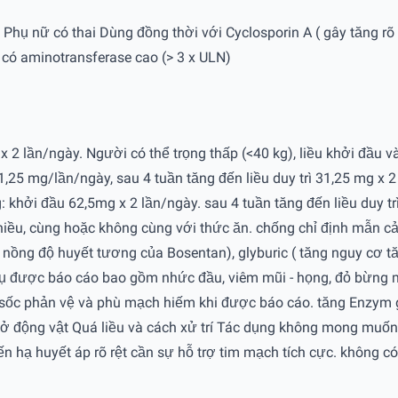
hụ nữ có thai Dùng đồng thời với Cyclosporin A ( gây tăng rõ 
có aminotransferase cao (> 3 x ULN)
x 2 lần/ngày. Người có thể trọng thấp (<40 kg), liều khởi đầu và
 31,25 mg/lần/ngày, sau 4 tuần tăng đến liều duy trì 31,25 mg x 
kg: khởi đầu 62,5mg x 2 lần/ngày. sau 4 tuần tăng đến liều duy 
chiều, cùng hoặc không cùng với thức ăn. chống chỉ định mẫn 
ệt nồng độ huyết tương của Bosentan), glyburic ( tăng nguy cơ
 được báo cáo bao gồm nhức đầu, viêm mũi - họng, đỏ bừng mặt
u. sốc phản vệ và phù mạch hiếm khi được báo cáo. tăng Enzym 
 ở động vật Quá liều và cách xử trí Tác dụng không mong muốn
n hạ huyết áp rõ rệt cần sự hỗ trợ tim mạch tích cực. không có