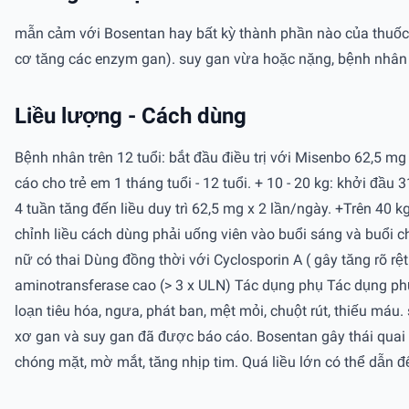
mẫn cảm với Bosentan hay bất kỳ thành phần nào của thuốc P
cơ tăng các enzym gan). suy gan vừa hoặc nặng, bệnh nhân 
Liều lượng - Cách dùng
Bệnh nhân trên 12 tuổi: bắt đầu điều trị với Misenbo 62,5 mg 
cáo cho trẻ em 1 tháng tuổi - 12 tuổi. + 10 - 20 kg: khởi đầu
4 tuần tăng đến liều duy trì 62,5 mg x 2 lần/ngày. +Trên 40 
chỉnh liều cách dùng phải uống viên vào buổi sáng và buổi 
nữ có thai Dùng đồng thời với Cyclosporin A ( gây tăng rõ r
aminotransferase cao (> 3 x ULN) Tác dụng phụ Tác dụng phụ
loạn tiêu hóa, ngưa, phát ban, mệt mỏi, chuột rút, thiếu má
xơ gan và suy gan đã được báo cáo. Bosentan gây thái quai
chóng mặt, mờ mắt, tăng nhịp tim. Quá liều lớn có thể dẫn đế