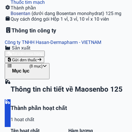
Thuốc tim mạch
Thành phần
Bosentan
(dưới dạng Bosentan monohydrat) 125 mg
Quy cách đóng gói
Hộp 1 vỉ, 3 vỉ, 10 vỉ x 10 viên
Thông tin công ty
Công ty TNHH Hasan-Dermapharm
- VIETNAM
Sản xuất
Tư vấn mua hàng
Gửi đơn thuốc
(8 mục)
Mục lục
Thông tin chi tiết về Maosenbo 125
Thành phần hoạt chất
1 hoạt chất
Tên hoạt chất
Hàm lượng