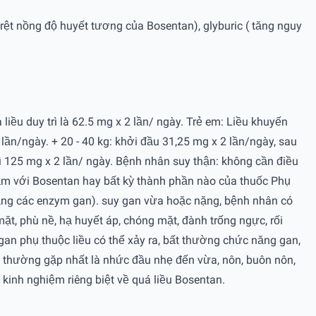
rệt nồng độ huyết tương của Bosentan), glyburic ( tăng nguy
 liều duy trì là 62.5 mg x 2 lần/ ngày. Trẻ em: Liều khuyến
2 lần/ngày. + 20 - 40 kg: khởi đầu 31,25 mg x 2 lần/ngày, sau
trì 125 mg x 2 lần/ ngày. Bệnh nhân suy thận: không cần điều
cảm với Bosentan hay bất kỳ thành phần nào của thuốc Phụ
 tăng các enzym gan). suy gan vừa hoặc nặng, bệnh nhân có
, phù nề, hạ huyết áp, chóng mặt, đành trống ngực, rối
gan phụ thuộc liều có thể xảy ra, bất thường chức năng gan,
 thường gặp nhất là nhức đầu nhẹ đến vừa, nôn, buôn nôn,
 kinh nghiệm riêng biệt về quá liều Bosentan.