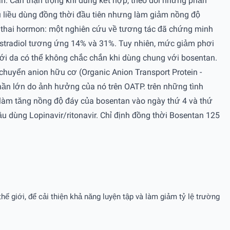
n. Cẩn thận trọng khi dùng kết hợp, theo dõi những phản
u liều dùng đồng thời đầu tiên nhưng làm giảm nồng độ
nh thai hormon: một nghiên cứu về tương tác đã chứng minh
 estradiol tương ứng 14% và 31%. Tuy nhiên, mức giảm phơi
ưới da có thể không chắc chắn khi dùng chung với bosentan.
n chuyển anion hữu cơ (Organic Anion Transport Protein -
hần lớn do ảnh hưởng của nó trên OATP. trên những tình
 làm tăng nồng độ đáy của bosentan vào ngày thứ 4 và thứ
u dùng Lopinavir/ritonavir. Chỉ định đồng thời Bosentan 125
hế giới, để cải thiện khả năng luyện tập và làm giảm tỷ lệ trường