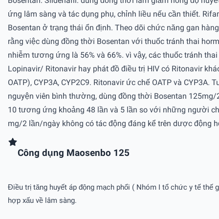
Bosentan. Sildenafil: dùng đồng thời làm giảm nồng độ huyế
ứng lâm sàng và tác dụng phụ, chỉnh liều nếu cần thiết. Ri
Bosentan ở trạng thái ổn định. Theo dõi chức năng gan hàng
rằng việc dùng đồng thời Bosentan với thuốc tránh thai hor
nhiễm tương ứng là 56% và 66%. vì vậy, các thuốc tránh tha
Lopinavir/ Ritonavir hay phát đồ điều trị HIV có Ritonavir kh
OATP), CYP3A, CYP2C9. Ritonavir ức chế OATP và CYP3A. Tuy
nguyện viên bình thường, dùng đồng thời Bosentan 125mg/2 
10 tương ứng khoảng 48 lần và 5 lần so với những người chỉ 
mg/2 lần/ngày không có tác động đáng kể trên dược động học
Công dụng Maosenbo 125
Điều trị tăng huyết áp động mạch phổi ( Nhóm I tổ chức y tế thế g
hợp xấu về lâm sàng.