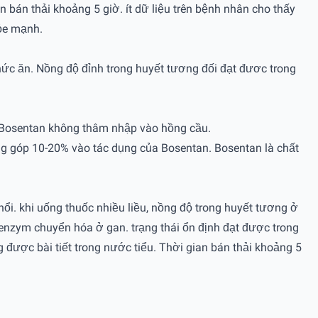
 bán thải khoảng 5 giờ. ít dữ liệu trên bệnh nhân cho thấy
hỏe mạnh.
ức ăn. Nồng độ đỉnh trong huyết tương đối đạt đươc trong
n. Bosentan không thâm nhập vào hồng cầu.
ng góp 10-20% vào tác dụng của Bosentan. Bosentan là chất
hổi. khi uống thuốc nhiều liều, nồng độ trong huyết tương ở
enzym chuyển hóa ở gan. trạng thái ổn định đạt được trong
 được bài tiết trong nước tiểu. Thời gian bán thải khoảng 5