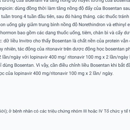
t tương của sidenafil và tăng nồng độ huyết tương của Bosenta
fampicin: dùng đồng thời làm tăng nồng độ đấy của Bosentan sa
 tuần trong 4 tuần đầu tiên, sau đó hàng tháng. các thuốc trá
mon uống gây giảm trung bình nồng độ Norethindron và ethinyl
i hormon bao gồm các dạng thuốc uống, tiêm, chân bì và cấy d
ác: dữ liều Invitro cho thấy Bosentan là chất nền của protein vậ
 nhiên, tác động của ritonavir trên dược động học bosentan p
lần/ngày với lopinavir 400 mg/ ritonavir 100 mg x 2 lần/ngày
dùng Bosentan. Vì vậy, cần điều chỉnh liều Bosentan khi bắt đầ
 của lopinavir 400 mg/ritonavir 100 mg x 2 lần/ ngày.
iới); ở bệnh nhân có các triệu chứng nhóm III hoặc IV Tổ chức y tế t