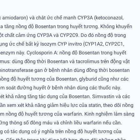
 amiodaron) và chât ức chế manh CYP3A (ketoconazol,
 gia tăng nồng độ Bosentan trong huyết tương. Không khuyến
một chất cảm ứng CYP3A và CYP2C9. Do đó nồng độ trong
ụng ức chế bất kỳ Isozym CYP invitro (CYP1A2, CYP2C1,
enzym này. Cyclosporin A: nồng độ Bosentan trong huyết
limus: dùng đồng thời Bosentan và tacrolimus trên động vật
aminotransferase gan ở bệnh nhân dùng đồng thời bosentan
 nồng độ huyết tương của Bosentan, glyburid cũng như các
m soát đường huyết ở bệnh nhân dùng các thuốc này.
ét khả năng tăng tác dụng của Bosentan. Simvastin và các
n xem xét khả năng giảm hiệu lực của statin, theo dõi nồng
 giảm nồng độ huyết tương của warfarin. Kinh nghiệm lâm sàng
những thông số đông máu và chỉnh liều warfarin nếu cần.
ng có tác dụng có ý nghĩa trên nồng độ huyết tương của