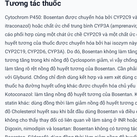
Tương tác thuốc
Cytochrom P450: Bosentan được chuyển hóa bởi CYP2C9 và 
itraconazol) hoặc chất ức chế trung bình CYP3A (amprenavir,
cáo phối hợp cùng một chát ức chề CYP2C9 và một chất ức
huyết tương của thuốc được chuyển hóa bởi hai isozym này 
CYP2C19, CYP2D6, CYP3A). Do đó, Bosentan không làm tăng 
tương tăng trong khi nồng độ Cyclosporin giảm, vì vậy chống
làm tăng rõ rệt nồng độ huyết tương của Bosentan. Cần phải
với Glyburid. Chống chỉ định dùng kết hợp và xem xét dùng
thuốc hạ đường huyết uống khác được chuyển hóa chủ yếu 
Kotoconazol: làm tăng nồng độ huyết tương của Bosentan. K
statin khác: dùng đồng thời làm giảm nồng độ huyết tương c
độ Cholesterol huyết sau khi bắt đầu dùng Bosentan và điều 
không cho thấy thay đổi có liên quan về lâm sàng ở INR hoặc 
Digoxin, nimodipin và losartan: Bosentan không có tương tá