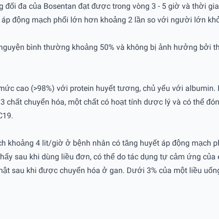
đối đa của Bosentan đạt được trong vòng 3 - 5 giờ và thời gian
ết áp động mạch phổi lớn hơn khoảng 2 lần so với người lớn k
h nguyện bình thường khoảng 50% và không bị ảnh hưởng bởi th
ở mức cao (>98%) với protein huyết tương, chủ yếu với albumi
 chất chuyển hóa, một chất có hoạt tính dược lý và có thể đó
C19.
mạch khoảng 4 lit/giờ ở bệnh nhân có tăng huyết áp động mạch p
ấy sau khi dùng liều đơn, có thể do tác dụng tự cảm ứng của 
g mật sau khi được chuyển hóa ở gan. Dưới 3% của một liều uống