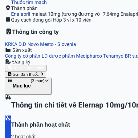
Thuốc tim mạch
Thành phần
Enalapril
maleat 10mg (tương đương với 7,64mg Enalapri
Quy cách đóng gói
Hộp 3 vỉ x 10 viên
Thông tin công ty
KRKA D.D Novo Mesto
- Slovenia
Sản xuất
Công ty cổ phần LD dược phẩm Medipharco-Tenamyd BR s.r
Đăng ký
Tư vấn mua hàng
Gửi đơn thuốc
(3 mục)
Mục lục
Thông tin chi tiết về Elernap 10mg/1
Thành phần hoạt chất
2 hoạt chất