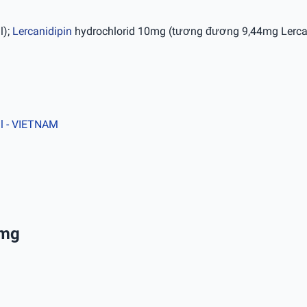
l);
Lercanidipin
hydrochlorid 10mg (tương đương 9,44mg Lerca
.l
- VIETNAM
0mg