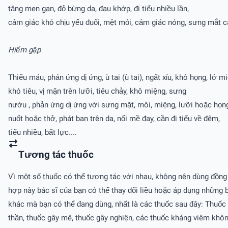
tăng men gan, đỏ bừng da, đau khớp, đi tiểu nhiều lần,
cảm giác khó chịu yếu đuối, mệt mỏi, cảm giác nóng, sưng mắt 
Hiếm gặp
Thiếu máu, phản ứng dị ứng, ù tai (ù tai), ngất xỉu, khô họng, lở m
khó tiêu, vị mặn trên lưỡi, tiêu chảy, khô miệng, sưng
nướu , phản ứng dị ứng với sưng mặt, môi, miệng, lưỡi hoặc họ
nuốt hoặc thở, phát ban trên da, nổi mề đay, cần đi tiểu về đêm,
tiểu nhiều, bất lực....
Tương tác thuốc
Vì một số thuốc có thể tương tác với nhau, không nên dùng đồng t
hợp này bác sĩ của bạn có thể thay đổi liều hoặc áp dụng những b
khác mà bạn có thể đang dùng, nhất là các thuốc sau đây: Thuốc 
thần, thuốc gây mê, thuốc gây nghiện, các thuốc kháng viêm không 