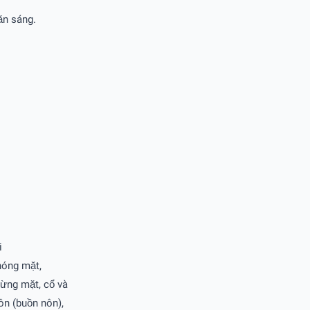
 ăn sáng.
li
chóng mặt,
 bừng mặt, cổ và
nôn (buồn nôn),