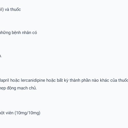
il) và thuốc
ở những bệnh nhân có
u.
ril hoặc lercanidipine hoặc bất kỳ thành phần nào khác của thuốc. 
 hẹp động mạch chủ.
 một viên (10mg/10mg)