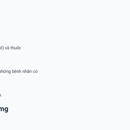
il) và thuốc
ở những bệnh nhân có
u.
0mg