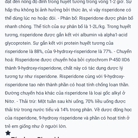
đạt đến nồng độ đỉnh trong huyết tương trong vòng 1-2 giờ. Sự
hấp thu không bị ảnh hưởng bởi thức ăn, vì vậy risperidone có
thể dùng lúc no hoặc đói. - Phân bố: Risperidone được phân bố
nhanh chóng. Thể tích của sự phân bố là 1-2L/kg. Trong huyết
tương, risperidone được gắn kết với albumin và alpha1-acid
glycoprotein. Sự gắn kết với protein huyết tương của
risperidone là 88%, của 9-hydroxy-risperidone là 77%. - Chuyển
hoá: Risperidone được chuyển hóa bởi cytochrom P-450 IID6
thành 9-hydroxy-risperidone, chất này có tác dụng dược lý
tương tự như risperidone. Risperidone cùng với 9-hydroxy-
risperidone tạo nên thành phần có hoạt tính chống loạn thần.
Ðường chuyển hóa khác của risperidone là loại gốc alkyl ở
Nitơ. - Thải trừ: Một tuần sau khi uống, 70% liều uống được
thải trừ trong nước tiểu và 14% trong phân. Về dược động học
của risperidone, 9-hydroxy risperidone và phần có hoạt tính ở
trẻ em giống như ở người lớn.