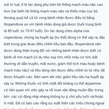
sút trí tuệ, tỉ lệ tác dụng phụ trên hệ thống mạch máu não cao
hơn (tai biến hệ thống mạch máu não và thiếu máu cục bộ
thoáng qua) kể cả tử vong bệnh nhân được điều trị bằng
Risperidone so với bệnh nhân dùng giả dược (tuổi trung bình
là 85 tuổi: từ 73-97 tuổi). Do tác dụng chẹn alpha của
risperidone, chứng hạ huyết áp (tư thế) đứng có thể xảy ra, đặc
biệt trong giai đoạn điều chỉnh liều ban đầu. Risperidone nên
được dùng thận trọng đối với những bệnh nhân được biết có
bệnh về tim mạch (ví dụ như suy tim, nhồi máu cơ tim, bất
thường về dẫn truyền, mất nước, giảm thể tích máu hoặc bệnh
mạch máu não) và liều dùng nên được điều chỉnh từ từ như đã
được khuyến cáo. Nên xem xét việc giảm liều nếu hạ huyết áp
xảy ra. Những thuốc có tính chất đối kháng cụ thể dopamine
có liên quan với việc gây ra rối loạn vận động muộn đặc trưng
bởi: các cử động nhịp nhàng không tự ý, chủ yếu lưỡi và/hoặc
ở mặt. Ðã có báo cáo rằng sự xuất hiện các triệu chứng ngoại