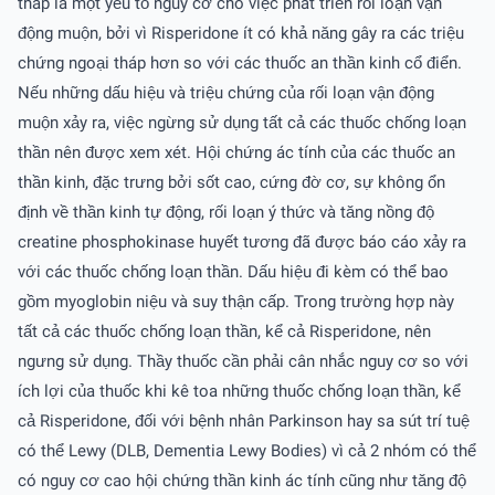
tháp là một yếu tố nguy cơ cho việc phát triển rối loạn vận
động muộn, bởi vì Risperidone ít có khả năng gây ra các triệu
chứng ngoại tháp hơn so với các thuốc an thần kinh cổ điển.
Nếu những dấu hiệu và triệu chứng của rối loạn vận động
muộn xảy ra, việc ngừng sử dụng tất cả các thuốc chống loạn
thần nên được xem xét. Hội chứng ác tính của các thuốc an
thần kinh, đặc trưng bởi sốt cao, cứng đờ cơ, sự không ổn
định về thần kinh tự động, rối loạn ý thức và tăng nồng độ
creatine phosphokinase huyết tương đã được báo cáo xảy ra
với các thuốc chống loạn thần. Dấu hiệu đi kèm có thể bao
gồm myoglobin niệu và suy thận cấp. Trong trường hợp này
tất cả các thuốc chống loạn thần, kể cả Risperidone, nên
ngưng sử dụng. Thầy thuốc cần phải cân nhắc nguy cơ so với
ích lợi của thuốc khi kê toa những thuốc chống loạn thần, kể
cả Risperidone, đối với bệnh nhân Parkinson hay sa sút trí tuệ
có thể Lewy (DLB, Dementia Lewy Bodies) vì cả 2 nhóm có thể
có nguy cơ cao hội chứng thần kinh ác tính cũng như tăng độ