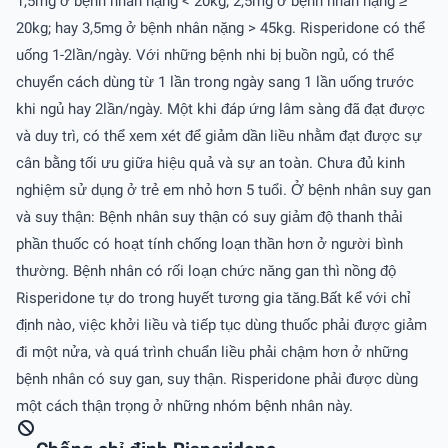
1,5mg ở bệnh nhân nặng < 20kg; 2,5mg ở bệnh nhân nặng ≥
20kg; hay 3,5mg ở bệnh nhân nặng > 45kg. Risperidone có thể
uống 1-2lần/ngày. Với những bệnh nhi bị buồn ngủ, có thể
chuyển cách dùng từ 1 lần trong ngày sang 1 lần uống trước
khi ngủ hay 2lần/ngày. Một khi đáp ứng lâm sàng đã đạt được
và duy trì, có thể xem xét để giảm dần liều nhằm đạt được sự
cân bằng tối ưu giữa hiệu quả và sự an toàn. Chưa đủ kinh
nghiệm sử dụng ở trẻ em nhỏ hơn 5 tuổi. Ở bệnh nhân suy gan
và suy thận: Bệnh nhân suy thận có suy giảm độ thanh thải
phần thuốc có hoạt tính chống loạn thần hơn ở người bình
thường. Bệnh nhân có rối loạn chức năng gan thì nồng độ
Risperidone tự do trong huyết tương gia tăng.Bất kể với chỉ
định nào, việc khởi liều và tiếp tục dùng thuốc phải được giảm
đi một nửa, và quá trình chuẩn liều phải chậm hơn ở những
bệnh nhân có suy gan, suy thận. Risperidone phải được dùng
một cách thận trọng ở những nhóm bệnh nhân này.