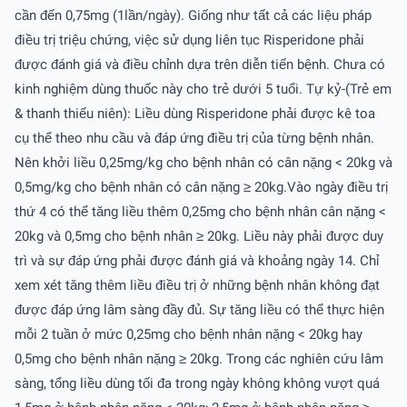
cần đến 0,75mg (1lần/ngày). Giống như tất cả các liệu pháp
điều trị triệu chứng, việc sử dụng liên tục Risperidone phải
được đánh giá và điều chỉnh dựa trên diễn tiến bệnh. Chưa có
kinh nghiệm dùng thuốc này cho trẻ dưới 5 tuổi. Tự kỷ-(Trẻ em
& thanh thiếu niên): Liều dùng Risperidone phải được kê toa
cụ thể theo nhu cầu và đáp ứng điều trị của từng bệnh nhân.
Nên khởi liều 0,25mg/kg cho bệnh nhân có cân nặng < 20kg và
0,5mg/kg cho bệnh nhân có cân nặng ≥ 20kg.Vào ngày điều trị
thứ 4 có thể tăng liều thêm 0,25mg cho bệnh nhân cân nặng <
20kg và 0,5mg cho bệnh nhân ≥ 20kg. Liều này phải được duy
trì và sự đáp ứng phải được đánh giá và khoảng ngày 14. Chỉ
xem xét tăng thêm liều điều trị ở những bệnh nhân không đạt
được đáp ứng lâm sàng đầy đủ. Sự tăng liều có thể thực hiện
mỗi 2 tuần ở mức 0,25mg cho bệnh nhân nặng < 20kg hay
0,5mg cho bệnh nhân nặng ≥ 20kg. Trong các nghiên cứu lâm
sàng, tổng liều dùng tối đa trong ngày không không vượt quá