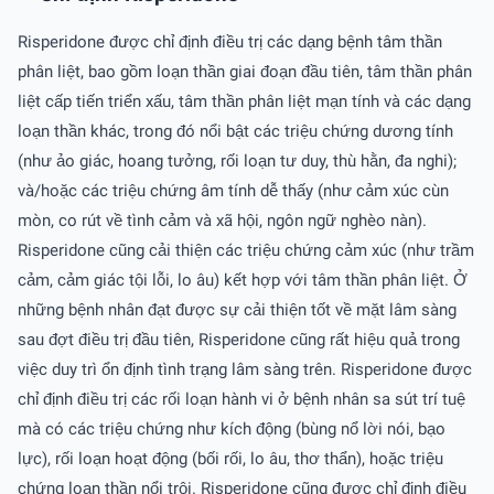
Risperidone được chỉ định điều trị các dạng bệnh tâm thần
phân liệt, bao gồm loạn thần giai đoạn đầu tiên, tâm thần phân
liệt cấp tiến triển xấu, tâm thần phân liệt mạn tính và các dạng
loạn thần khác, trong đó nổi bật các triệu chứng dương tính
(như ảo giác, hoang tưởng, rối loạn tư duy, thù hằn, đa nghi);
và/hoặc các triệu chứng âm tính dễ thấy (như cảm xúc cùn
mòn, co rút về tình cảm và xã hội, ngôn ngữ nghèo nàn).
Risperidone cũng cải thiện các triệu chứng cảm xúc (như trầm
cảm, cảm giác tội lỗi, lo âu) kết hợp với tâm thần phân liệt. Ở
những bệnh nhân đạt được sự cải thiện tốt về mặt lâm sàng
sau đợt điều trị đầu tiên, Risperidone cũng rất hiệu quả trong
việc duy trì ổn định tình trạng lâm sàng trên. Risperidone được
chỉ định điều trị các rối loạn hành vi ở bệnh nhân sa sút trí tuệ
mà có các triệu chứng như kích động (bùng nổ lời nói, bạo
lực), rối loạn hoạt động (bối rối, lo âu, thơ thẩn), hoặc triệu
chứng loạn thần nổi trội. Risperidone cũng được chỉ định điều