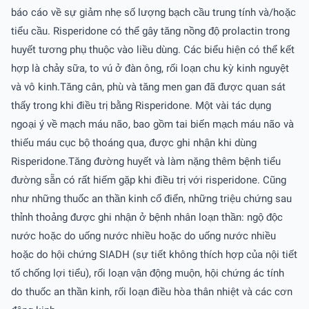
báo cáo về sự giảm nhẹ số lượng bạch cầu trung tính và/hoặc
tiểu cầu. Risperidone có thể gây tăng nồng độ prolactin trong
huyết tương phụ thuộc vào liều dùng. Các biểu hiện có thể kết
hợp là chảy sữa, to vú ở đàn ông, rối loạn chu kỳ kinh nguyệt
và vô kinh.Tăng cân, phù và tăng men gan đã được quan sát
thấy trong khi điều trị bằng Risperidone. Một vài tác dụng
ngoại ý về mạch máu não, bao gồm tai biến mạch máu não và
thiếu máu cục bộ thoáng qua, được ghi nhận khi dùng
Risperidone.Tăng đường huyết và làm nặng thêm bệnh tiểu
đường sẵn có rất hiếm gặp khi điều trị với risperidone. Cũng
như những thuốc an thần kinh cổ điển, những triệu chứng sau
thỉnh thoảng được ghi nhận ở bệnh nhân loạn thần: ngộ độc
nước hoặc do uống nước nhiều hoặc do uống nước nhiều
hoặc do hội chứng SIADH (sự tiết không thích hợp của nội tiết
tố chống lợi tiểu), rối loạn vận động muộn, hội chứng ác tính
do thuốc an thần kinh, rối loạn điều hòa thân nhiệt và các cơn