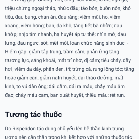
triệu chứng ngoại tháp, nhức đầu; táo bón, buồn nôn, khó
tiêu, đau bụng, chán ăn, đau răng; viêm mũi, ho, viêm
xoang, viêm họng; ban, da khô; tăng tiết bã nhờn; đau
khớp; nhịp tim nhanh, hạ huyết áp tư thế; nhìn mờ; đau
lưng, đau ngực, sốt, mệt mỏi, loạn chức năng sinh dục. -
Hiếm gặp: giảm tập trung, trầm cảm, phản ứng tăng
trương lực, sảng khoái, mất trí nhớ, dị cảm; tiêu chảy, đầy
hơi, viêm dạ dày, phân đen, trĩ; trứng cá, rụng lông tóc; tăng
hoặc giảm cân, giảm natri huyết, đái tháo đường, mất
kinh, to vú đàn ông; đái dầm, đái ra máu, chảy máu âm
đạo; chảy máu cam, ban xuất huyết, thiếu máu; rét run.
Tương tác thuốc
Do Risperidon tác dụng chủ yếu lên hệ thần kinh trung
ương nên cần thận trọng khi kết hợp với những thuốc tác