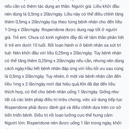
nếu cần có thêm tác dụng an thần. Người già: Liều khởi đầu
nên dùng là 0,5mg x 2lần/ngày. Liều này có thể điều chỉnh tăng
thêm 0,5mg x 2lần/ngày tùy theo từng bệnh nhân cho đến liều
1-2mg x 2lần/ngày. Risperidone được dung nạp tốt ở người
già. Trẻ em: Chưa có kinh nghiệm đầy đủ về tâm thần phân liệt
ở trẻ em dưới 15 tuổi. Rối loạn hành vi ở bệnh nhân sa sút trí
tuệ: Nên khởi đầu với liều 0,25mg x 2lần/ngày. Tùy bệnh nhân
có thể tăng thêm 0,25mg x 2lần/ngày nếu cần, nhưng nên dùng
cách ngày.Hầu hết bệnh nhân đáp ứng với liều tối ưu sau cùng
là 0,5mg x 2lần/ngày. Tuy nhiên, ở một vài bệnh nhân cần đến
liều 1mg x 2 lần/ngày mới đạt hiệu quả.Khi đã đạt đến liều
thích hợp, có thể cho bệnh nhân uống 1 lần/ngày. Giống như
tất cả các biện pháp điều trị triệu chứng, việc sử dụng tiếp tục
Risperidone phải được đánh giá và điều chỉnh dựa trên cơ sở
tiến triển bệnh. Ðiều trị rối loạn lưỡng cực-thể hưng cảm:
Người lớn: Risperidone nên được uống 1 lần trong ngày, khởi