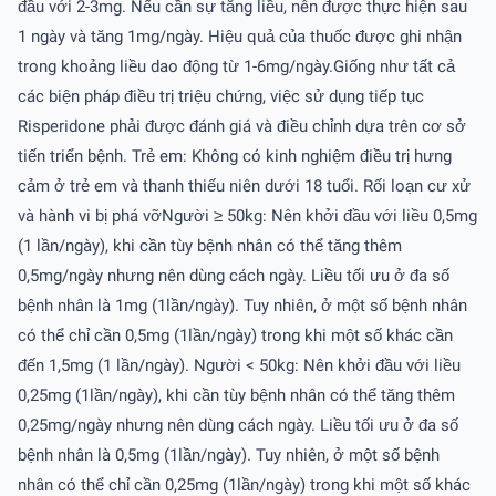
đầu với 2-3mg. Nếu cần sự tăng liều, nên được thực hiện sau
1 ngày và tăng 1mg/ngày. Hiệu quả của thuốc được ghi nhận
trong khoảng liều dao động từ 1-6mg/ngày.Giống như tất cả
các biện pháp điều trị triệu chứng, việc sử dụng tiếp tục
Risperidone phải được đánh giá và điều chỉnh dựa trên cơ sở
tiến triển bệnh. Trẻ em: Không có kinh nghiệm điều trị hưng
cảm ở trẻ em và thanh thiếu niên dưới 18 tuổi. Rối loạn cư xử
và hành vi bị phá vỡNgười ≥ 50kg: Nên khởi đầu với liều 0,5mg
(1 lần/ngày), khi cần tùy bệnh nhân có thể tăng thêm
0,5mg/ngày nhưng nên dùng cách ngày. Liều tối ưu ở đa số
bệnh nhân là 1mg (1lần/ngày). Tuy nhiên, ở một số bệnh nhân
có thể chỉ cần 0,5mg (1lần/ngày) trong khi một số khác cần
đến 1,5mg (1 lần/ngày). Người < 50kg: Nên khởi đầu với liều
0,25mg (1lần/ngày), khi cần tùy bệnh nhân có thể tăng thêm
0,25mg/ngày nhưng nên dùng cách ngày. Liều tối ưu ở đa số
bệnh nhân là 0,5mg (1lần/ngày). Tuy nhiên, ở một số bệnh
nhân có thể chỉ cần 0,25mg (1lần/ngày) trong khi một số khác