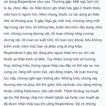
sử dụng Risperidone như sau: Thường gặp: Mất ngủ, bứt rứt,
lo âu, nhức đầu. An thần được ghi nhận hay gặp ở thanh thiếu
niên hơn ở người lớn. Nhìn chung, thuốc có tác dụng an thần
nhẹ và thoáng qua. Ít gặp: Ngủ gà, mệt mỏi, choáng váng mất
tập trung, táo bón, ăn không tiêu, buồn nôn/nôn, đau bụng, nhìn
mờ, chứng cương dương vật, rối loạn chứng năng cương
dương vật, rối loạn sự xuất tinh, rối loạn cực khoái, tiểu không
kiểm soát, viêm mũi, ban và phản ứng dị ứng khác.
Risperidone ít gây tác dụng phụ ngoại tháp hơn so với các
thuốc an thần kinh cổ điển. Tuy nhiên, trong một số trường
hợp, những triệu chứng ngoại tháp sau đây có thể xảy ra: run,
cứng cơ, tăng tiết nước bọt, vận động chậm, rối loạn trương
lực cấp, chứng nghỉ ngơi không yên. Những triệu chứng này
thường nhẹ và phục hồi khi giảm liều và/hoặc cho dùng những
thuốc chống Parkinson, nếu cần thiết. Thỉnh thoảng, hạ huyết
áp (tư thế đứng), nhịp tim nhanh (phản xạ) hoặc cao huyết áp
đã được nhận thấy sau khi uống Risperidone. Ðã có những