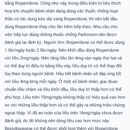
bằng Risperidone. Cũng như vậy, trong điều kiện trị liệu thích
hợp khi chuyển bệnh nhân đang dùng các thuốc chống loạn
thần có tác dụng kéo dài sang Risperidone, thì nên bắt đầu
dùng Risperidone thay cho lần tiêm tiếp theo. Nhu cầu cho
việc tiếp tục dùng những thuốc chống Parkinson nên được
đánh giá lại định kỳ. Người lớn: Risperidone có thể được dùng
1 lần/ngày hoặc 2 lần/ngày. Nên khởi đầu dùng Risperidone
với liều 2mg/ngày. Nên tăng liều lên 4mg vào ngày thứ hai và
có thể duy trì điều trị bằng liều này, liều duy trì có thể thay đổi
tùy theo từng người bệnh. Hầu hết bệnh nhân sẽ đáp ứng tốt
với liều 4mg-6mg mỗi ngày. Ở một số bệnh nhân, giai đoạn
chuẩn liều chậm và liều khởi đầu, liều duy trì thấp hơn có thể
phù hợp. Liều trên 10mg/ngày không thấy có hiệu quả cao hơn
so với những liều thấp hơn và có thể gây ra những triệu chứng
ngoại tháp. Vì độ an toàn của liều trên 16mg/ngày chưa được
đánh giá, do đó không nên dùng liều cao hơn mức này.
Bezodiazepine có thể được phối hợp thêm với Risperidone