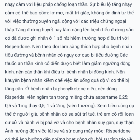
nhạy cảm với liệu pháp chống loạn thần. Sự biểu lộ tăng nhạy
cảm có thể bao gồm: lơ mơ, mất trí giác, không ổn định tư thế
với việc thường xuyên ngã, cộng với các triệu chứng ngoại
tháp.Tăng đường huyết hay làm nặng lên bệnh tiểu đường sẵn
có đã được ghi nhận ở 1 số rất hiếm trường hợp điều trị với
Risperidone. Nên theo dõi lâm sàng thích hợp cho bệnh nhân
tiểu đường và bệnh nhân có nguy cơ cao bị tiểu đường.Các
thuốc an thần kinh cổ điển được biết làm giảm ngưỡng động
kinh, nên cẩn thận khi điều trị bệnh nhân bị động kinh. Nên
khuyên bệnh nhân kiềm chế việc ăn uống quá độ vì có thể bị
tăng cân. Ở bệnh nhân bị phenylketone niệu, nên dùng
Risperidal viên ngậm tan trong miệng chứa aspartame 0,25;
0,5 và 1mg thay 0,5; 1 và 2mg (viên thường). Xem Liều dùng cụ
thể ở người già, bệnh nhân có sa sút trí tuệ, trẻ em có rối loạn
cư xử và hành vi bị phá vỡ và cho bệnh nhân suy gan, suy thận.
Ảnh hưởng đến việc lái xe và sử dụng máy móc: Risperidone
có thể ảnh hưởng đến những hoạt động đòi hỏi sự tỉnh táo về