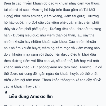
Ðiều trị các nhiễm khuẩn do các vi khuẩn nhạy cảm với thuốc
tại các vị trí sau: - Ðường hô hấp trên (bao gồm cả Tai Mũi
Họng) như: viêm amiđan, viêm xoang, viêm tai giữa; - Ðường
hô hấp dưới, như đợt cấp của viêm phế quản mãn, viêm phổi
thùy và viêm phổi phế quản; - Ðường tiêu hóa: như sốt thương
hàn; - Ðường niệu dục: như viêm thận-bể thận, lậu, sảy thai
nhiễm khuẩn hay nhiễm khuẩn sản khoa. Các nhiễm khuẩn
như nhiễm khuẩn huyết, viêm nội tâm mạc và viêm màng não
do vi khuẩn nhạy cảm với thuốc nên được điều trị khởi đầu
theo đường tiêm với liều cao và, nếu có thể, kết hợp với một
kháng sinh khác. - Dự phòng viêm nội tâm mạc: Amoxicillin có
thể được sử dụng để ngăn ngừa du khuẩn huyết có thể phát
triển viêm nội tâm mạc. Tham khảo thông tin kê toa đầy đủ về
các vi khuẩn nhạy cảm.
Liều dùng Amoxicillin