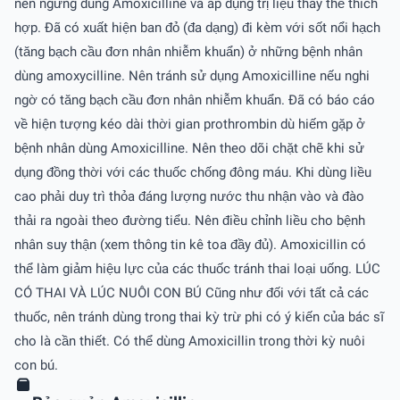
nên ngưng dùng Amoxicilline và áp dụng trị liệu thay thế thích
hợp. Ðã có xuất hiện ban đỏ (đa dạng) đi kèm với sốt nổi hạch
(tăng bạch cầu đơn nhân nhiễm khuẩn) ở những bệnh nhân
dùng amoxycilline. Nên tránh sử dụng Amoxicilline nếu nghi
ngờ có tăng bạch cầu đơn nhân nhiễm khuẩn. Ðã có báo cáo
về hiện tượng kéo dài thời gian prothrombin dù hiếm gặp ở
bệnh nhân dùng Amoxicilline. Nên theo dõi chặt chẽ khi sử
dụng đồng thời với các thuốc chống đông máu. Khi dùng liều
cao phải duy trì thỏa đáng lượng nước thu nhận vào và đào
thải ra ngoài theo đường tiểu. Nên điều chỉnh liều cho bệnh
nhân suy thận (xem thông tin kê toa đầy đủ). Amoxicillin có
thể làm giảm hiệu lực của các thuốc tránh thai loại uống. LÚC
CÓ THAI VÀ LÚC NUÔI CON BÚ Cũng như đối với tất cả các
thuốc, nên tránh dùng trong thai kỳ trừ phi có ý kiến của bác sĩ
cho là cần thiết. Có thể dùng Amoxicillin trong thời kỳ nuôi
con bú.