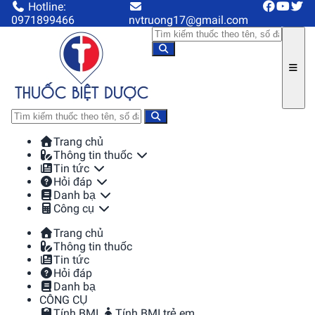
Hotline:
0971899466
nvtruong17@gmail.com
Trang chủ
Thông tin thuốc
Tin tức
Hỏi đáp
Danh bạ
Công cụ
Trang chủ
Thông tin thuốc
Tin tức
Hỏi đáp
Danh bạ
CÔNG CỤ
Tính BMI
Tính BMI trẻ em