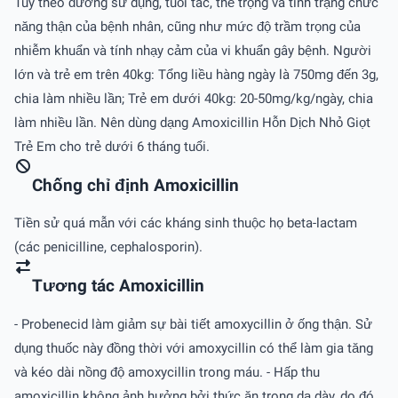
Tùy theo đường sử dụng, tuổi tác, thể trọng và tình trạng chức
năng thận của bệnh nhân, cũng như mức độ trầm trọng của
nhiễm khuẩn và tính nhạy cảm của vi khuẩn gây bệnh. Người
lớn và trẻ em trên 40kg: Tổng liều hàng ngày là 750mg đến 3g,
chia làm nhiều lần; Trẻ em dưới 40kg: 20-50mg/kg/ngày, chia
làm nhiều lần. Nên dùng dạng Amoxicillin Hỗn Dịch Nhỏ Giọt
Trẻ Em cho trẻ dưới 6 tháng tuổi.
Chống chỉ định Amoxicillin
Tiền sử quá mẫn với các kháng sinh thuộc họ beta-lactam
(các penicilline, cephalosporin).
Tương tác Amoxicillin
- Probenecid làm giảm sự bài tiết amoxycillin ở ống thận. Sử
dụng thuốc này đồng thời với amoxycillin có thể làm gia tăng
và kéo dài nồng độ amoxycillin trong máu. - Hấp thu
amoxicillin không ảnh hưởng bởi thức ăn trong dạ dày, do đó