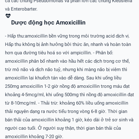
cả các chủng Pseudomonas và phần lớn các chủng Klebsiella
và Enterobarter.
Dược động học Amoxicillin
- Hấp thu:amoxicillin bền vững trong môi trường acid dịch vị.
Hấp thu không bị ảnh hưởng bởi thức ăn, nhanh và hoàn toàn
hơn qua đường tiêu hoá so với ampicillin. - Phân bố:
amoxicillin phân bố nhanh vào hầu hết các dịch trong cơ thể,
trừ mô não và dịch não tuỷ, nhưng khi màng não bị viêm thì
amoxicillin lại khuếch tán vào dễ dàng. Sau khi uống liều
250mg amoxicillin 1-2 giờ nồng độ amoxicillin trong máu đạt
khoảng 4-5mcg/ml, khi uống 500mg thì nồng độ amoxicillin đạt
từ 8-10mcg/ml. - Thải trừ: khoảng 60% liều uống amoxicillin
thải nguyên dạng ra nước tiểu trong vòng 6-8 giờ. Thời gian
bán thải của amoxicillin khoảng 1 giờ, kéo dài ở trẻ sơ sinh và
người cao tuổi. Ở người suy thận, thời gian bán thải của
amoxicillin khoảng 7-20 giờ.