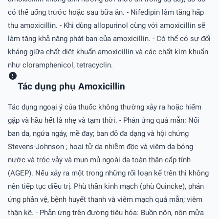
có thể uống trước hoặc sau bữa ăn. - Nifedipin làm tăng hấp
thu amoxicillin. - Khi dùng allopurinol cùng với amoxicillin sẽ
làm tăng khả năng phát ban của amoxicillin. - Có thể có sự đối
kháng giữa chất diệt khuẩn amoxicillin và các chất kìm khuẩn
như cloramphenicol, tetracyclin.
Tác dụng phụ Amoxicillin
Tác dụng ngoại ý của thuốc không thường xảy ra hoặc hiếm
gặp và hầu hết là nhẹ và tạm thời. - Phản ứng quá mẫn: Nổi
ban da, ngứa ngáy, mề đay; ban đỏ đa dạng và hội chứng
Stevens-Johnson ; hoại tử da nhiễm độc và viêm da bóng
nước và tróc vảy và mụn mủ ngoài da toàn thân cấp tính
(AGEP). Nếu xảy ra một trong những rối loạn kể trên thì không
nên tiếp tục điều trị. Phù thần kinh mạch (phù Quincke), phản
ứng phản vệ, bệnh huyết thanh và viêm mạch quá mẫn; viêm
thận kẽ. - Phản ứng trên đường tiêu hóa: Buồn nôn, nôn mửa