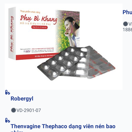
Phu
V
188
Robergyl
VD-2901-07
Thenvagine Thephaco dạng viên nén bao