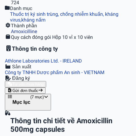
724
Danh mục
Thuốc trị ký sinh trùng, chống nhiễm khuẩn, kháng
virus,kháng nấm
Thành phần
Amoxicilline
Quy cách đóng gói
Hộp 10 vỉ x 10 viên
Thông tin công ty
Athlone Laboratories Ltd.
- IRELAND
Sản xuất
Công ty TNHH Dược phẩm An sinh
- VIETNAM
Đăng ký
Tư vấn mua hàng
Gửi đơn thuốc
(7 mục)
Mục lục
Thông tin chi tiết về Amoxicillin
500mg capsules