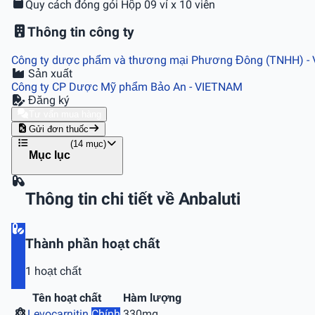
Quy cách đóng gói
Hộp 09 vỉ x 10 viên
Thông tin công ty
Công ty dược phẩm và thương mại Phương Đông (TNHH)
-
Sản xuất
Công ty CP Dược Mỹ phẩm Bảo An
- VIETNAM
Đăng ký
Tư vấn mua hàng
Gửi đơn thuốc
(14 mục)
Mục lục
Thông tin chi tiết về Anbaluti
Thành phần hoạt chất
1 hoạt chất
Tên hoạt chất
Hàm lượng
Levocarnitin
Chính
330mg