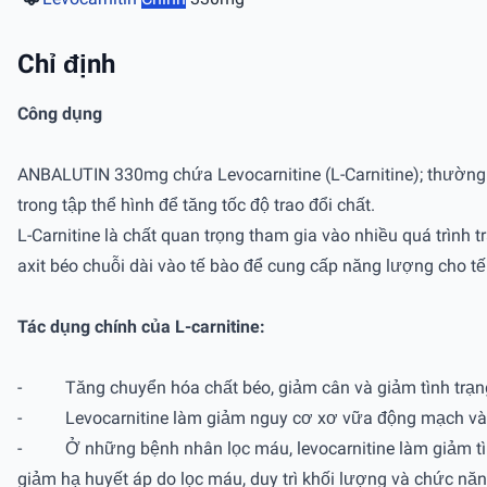
Chỉ định
Công dụng
ANBALUTIN 330mg chứa Levocarnitine (L-Carnitine); thường 
trong tập thể hình để tăng tốc độ trao đổi chất.
L-Carnitine là chất quan trọng tham gia vào nhiều quá trình 
axit béo chuỗi dài vào tế bào để cung cấp năng lượng cho tế
Tác dụng chính của L-carnitine:
- Tăng chuyển hóa chất béo, giảm cân và giảm tình trạng
- Levocarnitine làm giảm nguy cơ xơ vữa động mạch và nh
- Ở những bệnh nhân lọc máu, levocarnitine làm giảm tình tr
giảm hạ huyết áp do lọc máu, duy trì khối lượng và chức nă