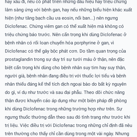
hay xấu đi, nếu có phát triển những dấu hiệu hay triệu chứng
lâm sàng ứng với bệnh gan, hay nếu những biểu hiện khác xuất
hiện (như tăng bạch cầu ưa eosin, nổi ban...) nên ngưng
Diclofenac. Chứng viêm gan có thể xuất hiện mà không có
triệu chứng báo trước. Nên cẩn trọng khi dùng Diclofenac ở
bệnh nhân có rối loạn chuyển hóa porphyrine ở gan, vì
Diclofenac có thể gây bộc phát cơn. Do tầm quan trọng của
prostaglandin trong sự duy trì sự tưới máu ở thận, nên đặc
biệt cẩn trọng khi dùng cho bệnh nhân suy tim hay suy thận,
người già, bệnh nhân đang điều trị với thuốc lợi tiểu và bệnh
nhân thiếu đáng kể thể tích dịch ngoại bào do bất kỳ nguyên
do gì, ví dụ như trước và sau đại phẫu. Theo dõi chức năng
thận được khuyến cáo áp dụng như một biện pháp đề phòng
khi dùng Diclofenac trong những trường hợp như trên. Sự
ngưng thuốc thường dẫn theo sau đó tình trạng như trước khi
trị liệu. Việc điều trị với Diclofenac trong những chỉ định đã nêu
trên thường cho thấy chỉ cần dùng trong một vài ngày. Nhưng