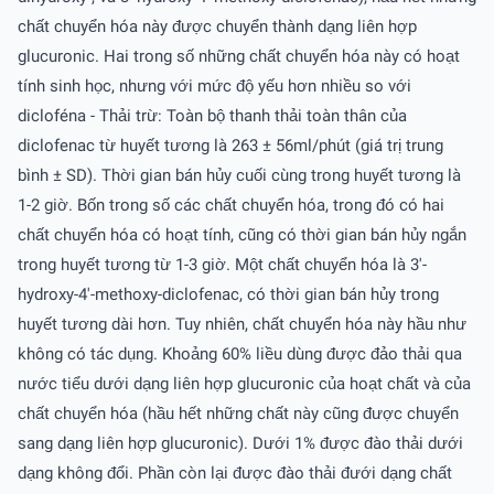
chất chuyển hóa này được chuyển thành dạng liên hợp
glucuronic. Hai trong số những chất chuyển hóa này có hoạt
tính sinh học, nhưng với mức độ yếu hơn nhiều so với
dicloféna - Thải trừ: Toàn bộ thanh thải toàn thân của
diclofenac từ huyết tương là 263 ± 56ml/phút (giá trị trung
bình ± SD). Thời gian bán hủy cuối cùng trong huyết tương là
1-2 giờ. Bốn trong số các chất chuyển hóa, trong đó có hai
chất chuyển hóa có hoạt tính, cũng có thời gian bán hủy ngắn
trong huyết tương từ 1-3 giờ. Một chất chuyển hóa là 3'-
hydroxy-4'-methoxy-diclofenac, có thời gian bán hủy trong
huyết tương dài hơn. Tuy nhiên, chất chuyển hóa này hầu như
không có tác dụng. Khoảng 60% liều dùng được đảo thải qua
nước tiểu dưới dạng liên hợp glucuronic của hoạt chất và của
chất chuyển hóa (hầu hết những chất này cũng được chuyển
sang dạng liên hợp glucuronic). Dưới 1% được đào thải dưới
dạng không đổi. Phần còn lại được đào thải đưới dạng chất