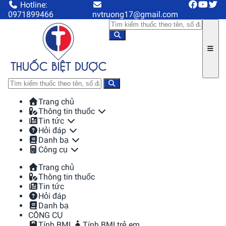
Hotline:
0971899466
nvtruong17@gmail.com
Trang chủ
Thông tin thuốc
Tin tức
Hỏi đáp
Danh bạ
Công cụ
Trang chủ
Thông tin thuốc
Tin tức
Hỏi đáp
Danh bạ
CÔNG CỤ
Tính BMI
Tính BMI trẻ em