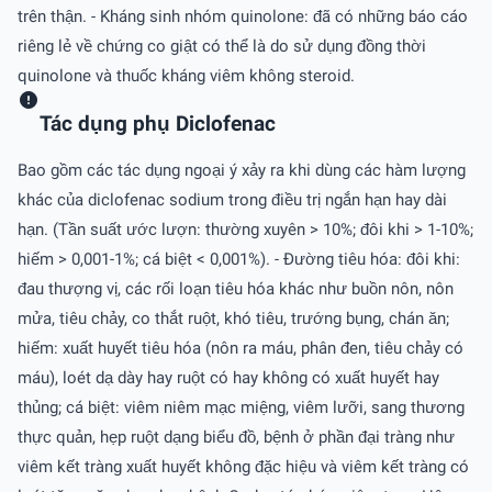
trên thận. - Kháng sinh nhóm quinolone: đã có những báo cáo
riêng lẻ về chứng co giật có thể là do sử dụng đồng thời
quinolone và thuốc kháng viêm không steroid.
Tác dụng phụ Diclofenac
Bao gồm các tác dụng ngoại ý xảy ra khi dùng các hàm lượng
khác của diclofenac sodium trong điều trị ngắn hạn hay dài
hạn. (Tần suất ước lượn: thường xuyên > 10%; đôi khi > 1-10%;
hiếm > 0,001-1%; cá biệt < 0,001%). - Ðường tiêu hóa: đôi khi:
đau thượng vị, các rối loạn tiêu hóa khác như buồn nôn, nôn
mửa, tiêu chảy, co thắt ruột, khó tiêu, trướng bụng, chán ăn;
hiếm: xuất huyết tiêu hóa (nôn ra máu, phân đen, tiêu chảy có
máu), loét dạ dày hay ruột có hay không có xuất huyết hay
thủng; cá biệt: viêm niêm mạc miệng, viêm lưỡi, sang thương
thực quản, hẹp ruột dạng biểu đồ, bệnh ở phần đại tràng như
viêm kết tràng xuất huyết không đặc hiệu và viêm kết tràng có