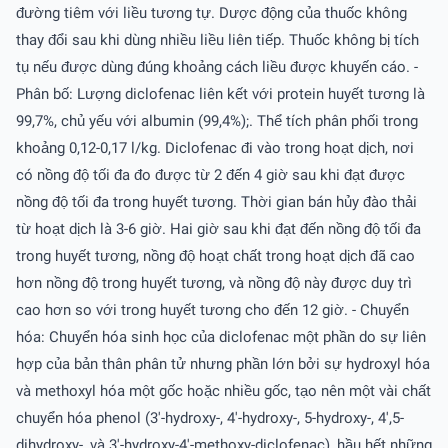
đường tiêm với liều tương tự. Dược động của thuốc không
thay đổi sau khi dùng nhiều liều liên tiếp. Thuốc không bị tích
tụ nếu được dùng đúng khoảng cách liều được khuyến cáo. -
Phân bố: Lượng diclofenac liên kết với protein huyết tương là
99,7%, chủ yếu với albumin (99,4%);. Thể tích phân phối trong
khoảng 0,12-0,17 l/kg. Diclofenac đi vào trong hoạt dịch, nơi
có nồng độ tối đa đo được từ 2 đến 4 giờ sau khi đạt được
nồng độ tối đa trong huyết tương. Thời gian bán hủy đào thải
từ hoạt dịch là 3-6 giờ. Hai giờ sau khi đạt đến nồng độ tối đa
trong huyết tương, nồng độ hoạt chất trong hoạt dịch đã cao
hơn nồng độ trong huyết tương, và nồng độ này được duy trì
cao hơn so với trong huyết tương cho đến 12 giờ. - Chuyển
hóa: Chuyển hóa sinh học của diclofenac một phần do sự liên
hợp của bản thân phân tử nhưng phần lớn bởi sự hydroxyl hóa
và methoxyl hóa một gốc hoặc nhiều gốc, tạo nên một vài chất
chuyển hóa phenol (3'-hydroxy-, 4'-hydroxy-, 5-hydroxy-, 4',5-
dihydroxy-, và 3'-hydroxy-4'-methoxy-diclofenac), hầu hết những