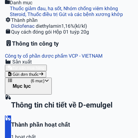
Danh mục
Thuốc giảm đau, hạ sốt, Nhóm chống viêm không
Steroid, Thuốc điều trị Gút và các bệnh xương khớp
Thành phần
Diclofenac
diethylamin1,16%(kl/kl)
Quy cách đóng gói
Hộp 01 tuýp 20g
Thông tin công ty
Công ty cổ phần dược phẩm VCP
- VIETNAM
Sản xuất
Tư vấn mua hàng
Gửi đơn thuốc
(6 mục)
Mục lục
Thông tin chi tiết về D-emulgel
Thành phần hoạt chất
1 hoạt chất