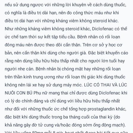
nếu sử dụng ngược với những lời khuyên về cách dùng thuốc,
có nghĩa là điều trị dài hạn, nên đo công thức máu như khi
điều trị dài hạn với những kháng viêm không steroid khác.
Như những kháng viêm không steroid khác, Diclofenac có thể
ức chế tạm thời sự kết tập tiểu cầu. Bệnh nhân có rối loạn
đông máu nên được theo dõi cẩn thận. Trên cơ sở y học cơ
bản, nên cẩn thận khi dùng cho người già. Ðặc biệt khuyến cáo
rằng nên dùng liều hữu hiệu thấp nhất cho người lớn tuổi hay
người nhẹ cân. Bệnh nhân bị chóng mặt hay những rối loạn
trên thần kinh trung ương như rối loạn thị giác khi dùng thuốc
không nên lái xe hay sử dụng máy móc. LÚC CÓ THAI VÀ LÚC
NUÔI CON BÚ Phụ nữ mang thai chỉ được dùng Diclofenac khi
có lý do chính đáng và chỉ dùng với liều hữu hiệu thấp nhất
như đối với những thuốc ức chế tổng hợp prostaglandin khác,
đặc biệt khi dùng thuốc trong ba tháng cuối của thai kỳ (do
khả năng gây đờ tử cung và/hoặc đóng sớm ống động mạch).
Với liều uống 50mg mỗi 8 giờ, hoạt chất được bài tiết qua sữa