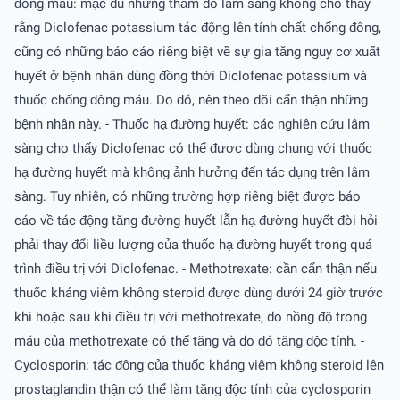
đông máu: mặc dù những thăm dò lâm sàng không cho thấy
rằng Diclofenac potassium tác động lên tính chất chống đông,
cũng có những báo cáo riêng biệt về sự gia tăng nguy cơ xuất
huyết ở bệnh nhân dùng đồng thời Diclofenac potassium và
thuốc chống đông máu. Do đó, nên theo dõi cẩn thận những
bệnh nhân này. - Thuốc hạ đường huyết: các nghiên cứu lâm
sàng cho thấy Diclofenac có thể được dùng chung với thuốc
hạ đường huyết mà không ảnh hưởng đến tác dụng trên lâm
sàng. Tuy nhiên, có những trường hợp riêng biệt được báo
cáo về tác động tăng đường huyết lẫn hạ đường huyết đòi hỏi
phải thay đổi liều lượng của thuốc hạ đường huyết trong quá
trình điều trị với Diclofenac. - Methotrexate: cần cẩn thận nếu
thuốc kháng viêm không steroid được dùng dưới 24 giờ trước
khi hoặc sau khi điều trị với methotrexate, do nồng độ trong
máu của methotrexate có thể tăng và do đó tăng độc tính. -
Cyclosporin: tác động của thuốc kháng viêm không steroid lên
prostaglandin thận có thể làm tăng độc tính của cyclosporin