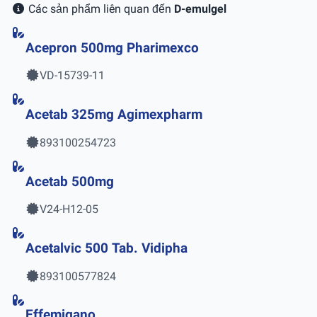
Các sản phẩm liên quan đến
D-emulgel
Acepron 500mg Pharimexco
VD-15739-11
Acetab 325mg Agimexpharm
893100254723
Acetab 500mg
V24-H12-05
Acetalvic 500 Tab. Vidipha
893100577824
Effemigano