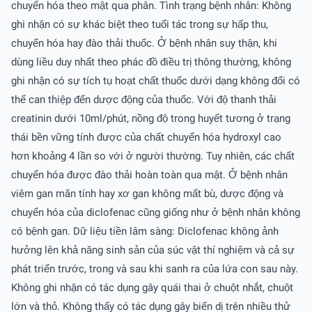
chuyển hóa theo mật qua phân. Tình trạng bệnh nhân: Không
ghi nhận có sự khác biệt theo tuổi tác trong sự hấp thu,
chuyển hóa hay đào thải thuốc. Ở bệnh nhân suy thận, khi
dùng liều duy nhất theo phác đồ điều trị thông thường, không
ghi nhận có sự tích tụ hoạt chất thuốc dưới dạng không đổi có
thể can thiệp đến dược động của thuốc. Với độ thanh thải
creatinin dưới 10ml/phút, nồng độ trong huyết tương ở trạng
thái bền vững tính được của chất chuyển hóa hydroxyl cao
hơn khoảng 4 lần so với ở người thường. Tuy nhiên, các chất
chuyển hóa được đào thải hoàn toàn qua mật. Ở bệnh nhân
viêm gan mãn tính hay xơ gan không mất bù, dược động và
chuyển hóa của diclofenac cũng giống như ở bệnh nhân không
có bệnh gan. Dữ liệu tiền lâm sàng: Diclofenac không ảnh
hưởng lên khả năng sinh sản của súc vật thí nghiệm và cả sự
phát triển trước, trong và sau khi sanh ra của lứa con sau này.
Không ghi nhận có tác dụng gây quái thai ở chuột nhắt, chuột
lớn và thỏ. Không thấy có tác dụng gây biến dị trên nhiều thử