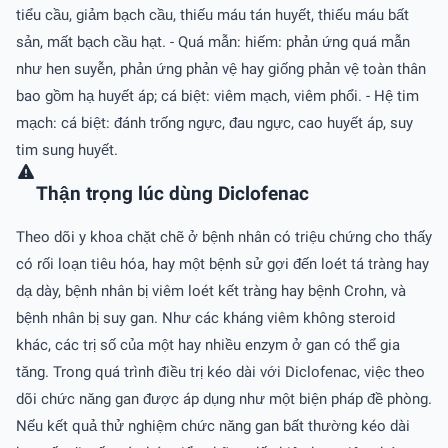
tiểu cầu, giảm bạch cầu, thiếu máu tán huyết, thiếu máu bất
sản, mất bạch cầu hạt. - Quá mẫn: hiếm: phản ứng quá mẫn
như hen suyễn, phản ứng phản vệ hay giống phản vệ toàn thân
bao gồm hạ huyết áp; cá biệt: viêm mạch, viêm phổi. - Hệ tim
mạch: cá biệt: đánh trống ngực, đau ngực, cao huyết áp, suy
tim sung huyết.
Thận trọng lúc dùng Diclofenac
Theo dõi y khoa chặt chẽ ở bệnh nhân có triệu chứng cho thấy
có rối loạn tiêu hóa, hay một bệnh sử gợi đến loét tá tràng hay
dạ dày, bệnh nhân bị viêm loét kết tràng hay bệnh Crohn, và
bệnh nhân bị suy gan. Như các kháng viêm không steroid
khác, các trị số của một hay nhiều enzym ở gan có thể gia
tăng. Trong quá trình điều trị kéo dài với Diclofenac, việc theo
dõi chức năng gan được áp dụng như một biện pháp đề phòng.
Nếu kết quả thử nghiệm chức năng gan bất thường kéo dài