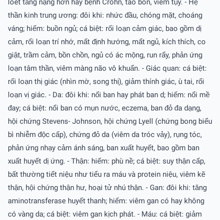
loét tăng nặng hơn hay bệnh Crohn, táo bón, viêm tụy. - Hệ
thần kinh trung ương: đôi khi: nhức đầu, chóng mặt, choáng
váng; hiếm: buồn ngủ; cá biệt: rối loạn cảm giác, bao gồm dị
cảm, rối loạn trí nhớ, mất định hướng, mất ngủ, kích thích, co
giật, trầm cảm, bồn chồn, ngủ có ác mộng, run rẩy, phản ứng
loạn tâm thần, viêm màng não vô khuẩn. - Giác quan: cá biệt:
rối loạn thị giác (nhìn mờ, song thị), giảm thính giác, ù tai, rối
loạn vị giác. - Da: đôi khi: nổi ban hay phát ban d; hiếm: nổi mề
đay; cá biệt: nổi ban có mụn nước, eczema, ban đỏ đa dạng,
hội chứng Stevens- Johnson, hội chứng Lyell (chứng bong biểu
bì nhiễm độc cấp), chứng đỏ da (viêm da tróc vảy), rụng tóc,
phản ứng nhạy cảm ánh sáng, ban xuất huyết, bao gồm ban
xuất huyết dị ứng. - Thận: hiếm: phù nề; cá biệt: suy thận cấp,
bất thường tiết niệu như tiểu ra máu và protein niệu, viêm kẽ
thận, hội chứng thận hư, hoại tử nhú thận. - Gan: đôi khi: tăng
aminotransferase huyết thanh; hiếm: viêm gan có hay không
có vàng da; cá biệt: viêm gan kịch phát. - Máu: cá biệt: giảm