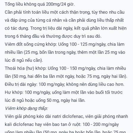
Tổng liều không quá 200mg/24 giờ.
Cần phải tính toán liều một cách thận trọng, tùy theo nhu cầu
và đáp ứng của từng cá nhân và cần phải dùng liều thấp nhất
có tác dụng. Trong trị liệu dài ngày, kết quả phần lớn xuất hiện
trong 6 tháng đầu và thường được duy trì sau đó.
Viêm đốt sống cứng khớp: Uống 100 - 125 mg/ngày, chia làm
nhiều lần (25 mg, bốn lần trong ngày, thêm một lần 25 mg vào
lúc đi ngủ nếu cần).
Thoái hóa (hư) khớp: Uống 100 - 150 mg/ngày, chia làm nhiều
lần (50 mg, hai đến ba lần một ngày, hoặc 75 mg, ngày hai lần).
Ðiều trị dài ngày: 100 mg/ngày; không nên dùng liều cao hơn.
Hư khớp: 100 mg/ngày, uống làm một lần vào buổi tối trước
lúc đi ngủ hoặc uống 50 mg, ngày hai lần.
Viêm khớp dạng thấp:
Viên giải phóng kéo dài natri diclofenac, viên giải phóng nhanh
kali diclofenac hay viên bao tan ở ruột: 100 - 200 mg/ngày
uống làm nhiều lần (50 mg, ngày ba hoặc bốn lần, hoặc 75 mg,