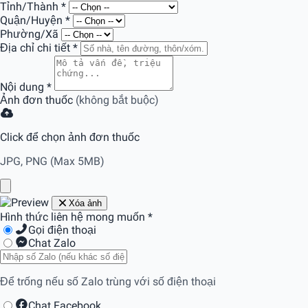
Tỉnh/Thành
*
Quận/Huyện
*
Phường/Xã
Địa chỉ chi tiết
*
Nội dung
*
Ảnh đơn thuốc
(không bắt buộc)
Click để chọn ảnh đơn thuốc
JPG, PNG (Max 5MB)
Xóa ảnh
Hình thức liên hệ mong muốn
*
Gọi điện thoại
Chat Zalo
Để trống nếu số Zalo trùng với số điện thoại
Chat Facebook