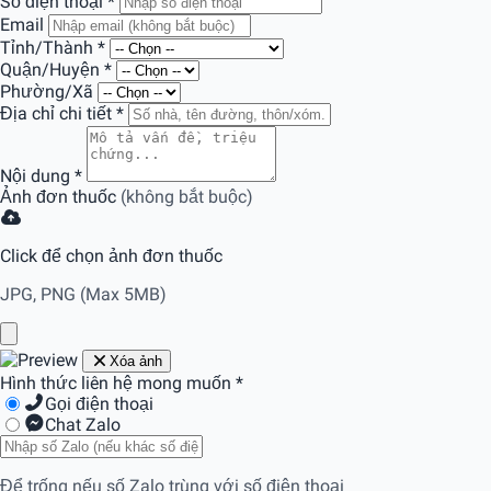
Số điện thoại
*
Email
Tỉnh/Thành
*
Quận/Huyện
*
Phường/Xã
Địa chỉ chi tiết
*
Nội dung
*
Ảnh đơn thuốc
(không bắt buộc)
Click để chọn ảnh đơn thuốc
JPG, PNG (Max 5MB)
Xóa ảnh
Hình thức liên hệ mong muốn
*
Gọi điện thoại
Chat Zalo
Để trống nếu số Zalo trùng với số điện thoại