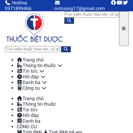
Hotline:
0971899466
nvtruong17@gmail.com
Trang chủ
Thông tin thuốc
Tin tức
Hỏi đáp
Danh bạ
Công cụ
Trang chủ
Thông tin thuốc
Tin tức
Hỏi đáp
Danh bạ
CÔNG CỤ
Tính BMI
Tính BMI trẻ em