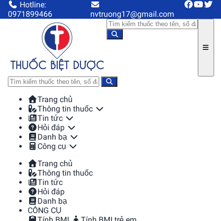
Hotline:
0971899466
nvtruong17@gmail.com
Trang chủ
Thông tin thuốc
Tin tức
Hỏi đáp
Danh bạ
Công cụ
Trang chủ
Thông tin thuốc
Tin tức
Hỏi đáp
Danh bạ
CÔNG CỤ
Tính BMI
Tính BMI trẻ em