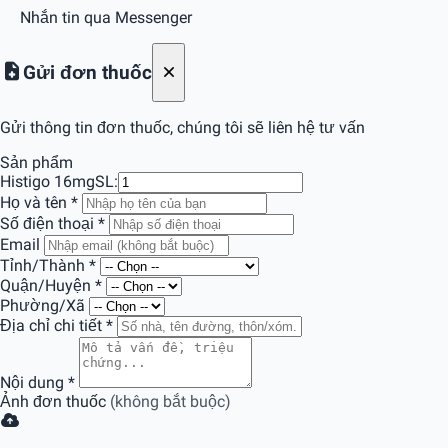
Nhắn tin qua Messenger
Gửi đơn thuốc
Gửi thông tin đơn thuốc, chúng tôi sẽ liên hệ tư vấn
Sản phẩm
Histigo 16mg
SL:
Họ và tên
*
Số điện thoại
*
Email
Tỉnh/Thành
*
Quận/Huyện
*
Phường/Xã
Địa chỉ chi tiết
*
Nội dung
*
Ảnh đơn thuốc
(không bắt buộc)