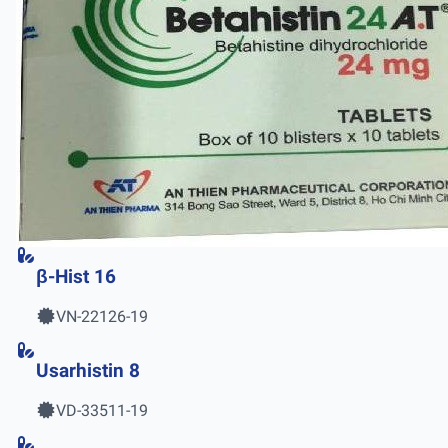
β-Hist 16
VN-22126-19
Usarhistin 8
VD-33511-19