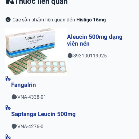
Thuốc liên quan
Các sản phẩm liên quan đến
Histigo 16mg
Aleucin 500mg dạng
viên nén
893100119925
Fangalrin
VNA-4338-01
Saptanga Leucin 500mg
VNA-4276-01