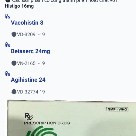
Các sản phẩm có cùng thành phần hoạt chất với
Histigo 16mg
Vacohistin 8
VD-32091-19
Betaserc 24mg
VN-21651-19
Agihistine 24
VD-32774-19