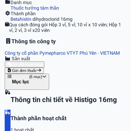
Danh mục
Thuốc hướng tâm thần
Thành phần
Betahistin
dihydroclorid 16mg
Quy cách đóng gói
Hộp 3 vỉ, 5 vỉ; 10 vỉ x 10 viên; Hộp 1
vỉ, 2 vỉ, 3 vỉ x20 viên
Thông tin công ty
Công ty cổ phần Pymepharco VTYT Phú Yên
- VIETNAM
Sản xuất
Tư vấn mua hàng
Gửi đơn thuốc
(6 mục)
Mục lục
Thông tin chi tiết về Histigo 16mg
Thành phần hoạt chất
1 hoạt chất