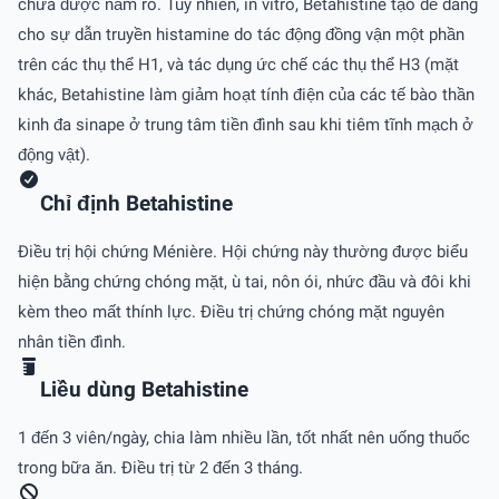
chưa được nắm rõ. Tuy nhiên, in vitro, Betahistine tạo dễ dàng
cho sự dẫn truyền histamine do tác động đồng vận một phần
trên các thụ thể H1, và tác dụng ức chế các thụ thể H3 (mặt
khác, Betahistine làm giảm hoạt tính điện của các tế bào thần
kinh đa sinape ở trung tâm tiền đình sau khi tiêm tĩnh mạch ở
động vật).
Chỉ định Betahistine
Ðiều trị hội chứng Ménière. Hội chứng này thường được biểu
hiện bằng chứng chóng mặt, ù tai, nôn ói, nhức đầu và đôi khi
kèm theo mất thính lực. Ðiều trị chứng chóng mặt nguyên
nhân tiền đình.
Liều dùng Betahistine
1 đến 3 viên/ngày, chia làm nhiều lần, tốt nhất nên uống thuốc
trong bữa ăn. Ðiều trị từ 2 đến 3 tháng.