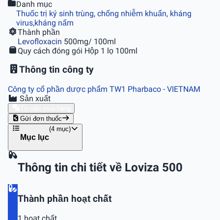
Danh mục
Thuốc trị ký sinh trùng, chống nhiễm khuẩn, kháng
virus,kháng nấm
Thành phần
Levofloxacin
500mg/ 100ml
Quy cách đóng gói
Hộp 1 lọ 100ml
Thông tin công ty
Công ty cổ phần dược phẩm TW1 Pharbaco
- VIETNAM
Sản xuất
Tư vấn mua hàng
Gửi đơn thuốc
(4 mục)
Mục lục
Thông tin chi tiết về Loviza 500
Thành phần hoạt chất
1 hoạt chất