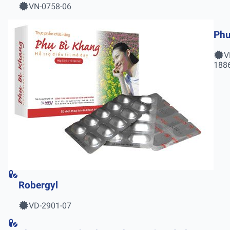
VN-0758-06
Phu
V
188
Robergyl
VD-2901-07