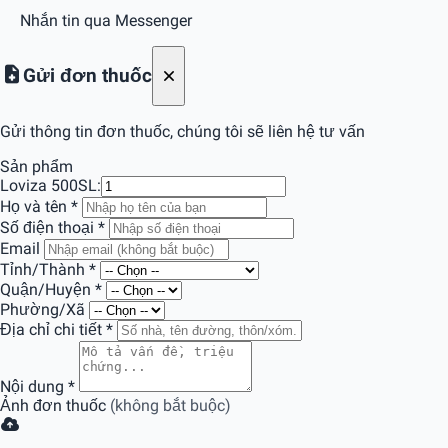
Nhắn tin qua Messenger
Gửi đơn thuốc
Gửi thông tin đơn thuốc, chúng tôi sẽ liên hệ tư vấn
Sản phẩm
Loviza 500
SL:
Họ và tên
*
Số điện thoại
*
Email
Tỉnh/Thành
*
Quận/Huyện
*
Phường/Xã
Địa chỉ chi tiết
*
Nội dung
*
Ảnh đơn thuốc
(không bắt buộc)