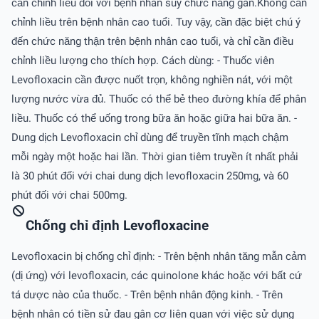
cần chỉnh liều đối với bệnh nhân suy chức năng gan.Không cần
chỉnh liều trên bệnh nhân cao tuổi. Tuy vậy, cần đặc biệt chú ý
đến chức năng thận trên bệnh nhân cao tuổi, và chỉ cần điều
chỉnh liều lượng cho thích hợp. Cách dùng: - Thuốc viên
Levofloxacin cần được nuốt trọn, không nghiền nát, với một
lượng nước vừa đủ. Thuốc có thể bẻ theo đường khía để phân
liều. Thuốc có thể uống trong bữa ăn hoặc giữa hai bữa ăn. -
Dung dịch Levofloxacin chỉ dùng để truyền tĩnh mạch chậm
mỗi ngày một hoặc hai lần. Thời gian tiêm truyền ít nhất phải
là 30 phút đối với chai dung dịch levofloxacin 250mg, và 60
phút đối với chai 500mg.
Chống chỉ định Levofloxacine
Levofloxacin bị chống chỉ định: - Trên bệnh nhân tăng mẫn cảm
(dị ứng) với levofloxacin, các quinolone khác hoặc với bất cứ
tá dược nào của thuốc. - Trên bệnh nhân động kinh. - Trên
bệnh nhân có tiền sử đau gân cơ liên quan với việc sử dụng