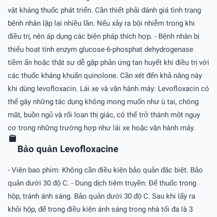
vật kháng thuốc phát triển. Cần thiết phải đánh giá tình trạng
bệnh nhân lặp lại nhiều lần. Nếu xảy ra bội nhiễm trong khi
điều trị, nên áp dụng các biện pháp thích hợp. - Bệnh nhân bị
thiếu hoạt tính enzym glucose-6-phosphat dehydrogenase
tiềm ẩn hoặc thật sự dễ gặp phản ứng tan huyết khi điều trị với
các thuốc kháng khuẩn quinolone. Cần xét đến khả năng này
khi dùng levofloxacin. Lái xe và vận hành máy: Levofloxacin có
thể gây những tác dụng không mong muốn như ù tai, chóng
mặt, buồn ngủ và rối loạn thị giác, có thể trở thành một nguy
cơ trong những trường hợp như lái xe hoặc vận hành máy.
Bảo quản Levofloxacine
- Viên bao phim: Không cần điều kiện bảo quản đặc biệt. Bảo
quản dưới 30 độ C. - Dung dịch tiêm truyền: Ðể thuốc trong
hộp, tránh ánh sáng. Bảo quản dưới 30 độ C. Sau khi lấy ra
khỏi hộp, để trong điều kiện ánh sáng trong nhà tối đa là 3