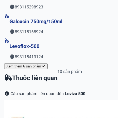
893115298923
Galoxcin 750mg/150ml
893115168924
Levoflox-500
893115413124
Xem thêm 6 sản phẩm
10 sản phẩm
Thuốc liên quan
Các sản phẩm liên quan đến
Loviza 500