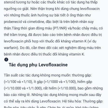
steroid tương tự hoặc các thuốc khác có tác dụng hạ thấp
ngưỡng co giật. Nên thận trọng khi dùng chung levofloxacin
với những thuốc ảnh hưởng sự bài tiết ở ống thận như
probenecid và cimetidine, đặc biệt là trên bệnh nhân suy
thận.Tăng thời gian đông máu (PT/INR) và/hoặc chảy máu, có
thể trầm trọng, đã được báo cáo trên bệnh nhân được điều trị
levofloxacin phối hợp với thuốc đối kháng vitamin K (ví dụ
warfarin). Do đó, cần theo dõi các xét nghiệm đông máu trên
bệnh nhân được điều trị thuốc đối kháng vitamin K.
Tác dụng phụ Levofloxacine
Tần suất các tác dụng không mong muốn: thường gặp:
(>1/100 và <1/10), ít gặp (>1/1000 và <1/100), hiếm gặp
(>1/10.000 và <1/1.000), rất hiếm (<1/10.000), bao gồm những
báo cáo riêng lẻ. Những tác dụng không mong muốn sau đây
có thể xảy ra khi dùng Levofloxacin: Hệ tiêu hóa: Thường gặp:
Buồn nôn, tiêu chảy. Ít gặp: Chán ăn, ói mửa, khó tiêu (nặng