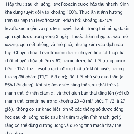
-Hấp thu : sau khi uống, levofloxacin được hấp thu nhanh. Sinh
khả dụng tuyệt đối vào khoảng 100%. Thức ăn ít ảnh hưởng
trên sự hấp thu levofloxacin. -Phân bố: Khoảng 30-40%
levofloxacin gắn với protein huyết thanh. Trạng thái nồng độ ổn
định đạt được trong vòng 3 ngày. Thuốc thâm nhập tốt vào mô
xương, dịch nốt phỏng, và mô phổi, nhưng kém vào dịch não
tủy. -Chuyển hoá: Levofloxacin được chuyển hóa rất thấp, hai
chất chuyển hóa chiếm < 5% lượng được bài tiết trong nước
tiểu. - Thải trừ: Levofloxacin được thải trừ khỏi huyết tương
tương đối chậm (T1/2: 6-8 giờ);. Bài tiết chủ yếu qua thận (>
85% liều dùng). Khi bị giảm chức năng thận, sự thải trừ và
thanh thải ở thận giảm đi, và thời gian bán thải tăng lên (với độ
thanh thải creatinine trong khoảng 20-40 ml/ phút, T1/2 là 27
giờ). Không có sự khác biệt lớn về các thông số dược động
học sau khi uống hoặc sau khi tiêm truyền tĩnh mạch, gợi ý
rằng có thể dùng đường uống và đường tĩnh mạch thay thế
cho nhau.