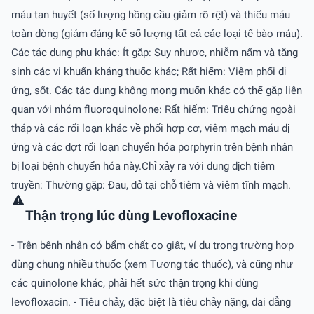
máu tan huyết (số lượng hồng cầu giảm rõ rệt) và thiếu máu
toàn dòng (giảm đáng kể số lượng tất cả các loại tế bào máu).
Các tác dụng phụ khác: Ít gặp: Suy nhược, nhiễm nấm và tăng
sinh các vi khuẩn kháng thuốc khác; Rất hiếm: Viêm phổi dị
ứng, sốt. Các tác dụng không mong muốn khác có thể gặp liên
quan với nhóm fluoroquinolone: Rất hiếm: Triệu chứng ngoài
tháp và các rối loạn khác về phối hợp cơ, viêm mạch máu dị
ứng và các đợt rối loạn chuyển hóa porphyrin trên bệnh nhân
bị loại bệnh chuyển hóa này.Chỉ xảy ra với dung dịch tiêm
truyền: Thường gặp: Ðau, đỏ tại chỗ tiêm và viêm tĩnh mạch.
Thận trọng lúc dùng Levofloxacine
- Trên bệnh nhân có bẩm chất co giật, ví dụ trong trường hợp
dùng chung nhiều thuốc (xem Tương tác thuốc), và cũng như
các quinolone khác, phải hết sức thận trọng khi dùng
levofloxacin. - Tiêu chảy, đặc biệt là tiêu chảy nặng, dai dẳng