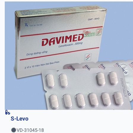
S-Levo
VD-31045-18