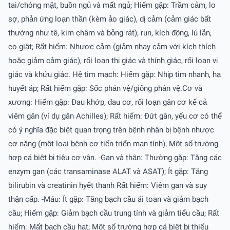
tai/chóng mặt, buồn ngủ và mất ngủ; Hiếm gặp: Trầm cảm, lo
sợ, phản ứng loạn thần (kèm ảo giác), dị cảm (cảm giác bất
thường như tê, kim châm và bỏng rát), run, kích động, lú lẫn,
co giật; Rất hiếm: Nhược cảm (giảm nhạy cảm với kích thích
hoặc giảm cảm giác), rối loạn thị giác và thính giác, rối loạn vị
giác và khứu giác. Hệ tim mạch: Hiếm gặp: Nhịp tim nhanh, hạ
huyết áp; Rất hiếm gặp: Sốc phản vệ/giống phản vệ.Cơ và
xương: Hiếm gặp: Ðau khớp, đau cơ, rối loạn gân cơ kể cả
viêm gân (ví dụ gân Achilles); Rất hiếm: Ðứt gân, yếu cơ có thể
có ý nghĩa đặc biệt quan trọng trên bệnh nhân bị bệnh nhược
cơ nặng (một loại bệnh cơ tiến triển mạn tính); Một số trường
hợp cá biệt bị tiêu cơ vân. -Gan và thận: Thường gặp: Tăng các
enzym gan (các transaminase ALAT và ASAT); Ít gặp: Tăng
bilirubin và creatinin hyết thanh Rất hiếm: Viêm gan và suy
thận cấp. -Máu: Ít gặp: Tăng bạch cầu ái toan và giảm bạch
cầu; Hiếm gặp: Giảm bạch cầu trung tính và giảm tiểu cầu; Rất
hiếm: Mất bạch cầu hạt; Một số trường hợp cá biệt bị thiếu