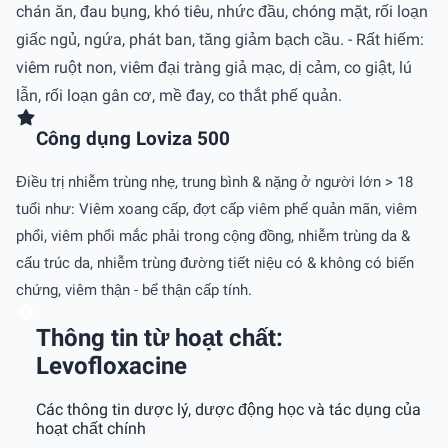
chán ăn, đau bụng, khó tiêu, nhức đầu, chóng mặt, rối loạn
giấc ngủ, ngứa, phát ban, tăng giảm bạch cầu. - Rất hiếm:
viêm ruột non, viêm đại tràng giả mạc, dị cảm, co giật, lú
lẫn, rối loạn gân cơ, mề đay, co thắt phế quản.
Công dụng Loviza 500
Điều trị nhiễm trùng nhẹ, trung bình & nặng ở người lớn > 18
tuổi như: Viêm xoang cấp, đợt cấp viêm phế quản mãn, viêm
phổi, viêm phổi mắc phải trong cộng đồng, nhiễm trùng da &
cấu trúc da, nhiễm trùng đường tiết niệu có & không có biến
chứng, viêm thận - bể thận cấp tính.
Thông tin từ hoạt chất:
Levofloxacine
Các thông tin dược lý, dược động học và tác dụng của
hoạt chất chính