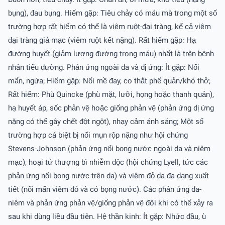
bụng), đau bụng. Hiếm gặp: Tiêu chảy có máu mà trong một số
trường hợp rất hiếm có thể là viêm ruột-đại tràng, kể cả viêm
đại tràng giả mạc (viêm ruột kết nặng). Rất hiếm gặp: Hạ
đường huyết (giảm lượng đường trong máu) nhất là trên bệnh
nhân tiểu đường. Phản ứng ngoài da và dị ứng: Ít gặp: Nổi
mẩn, ngứa; Hiếm gặp: Nổi mề đay, co thắt phế quản/khó thở;
Rất hiếm: Phù Quincke (phù mặt, lưỡi, họng hoặc thanh quản),
hạ huyết áp, sốc phản vệ hoặc giống phản vệ (phản ứng dị ứng
nặng có thể gây chết đột ngột), nhạy cảm ánh sáng; Một số
trường hợp cá biệt bị nổi mụn rộp nặng như hội chứng
Stevens-Johnson (phản ứng nổi bọng nước ngoài da và niêm
mạc), hoại tử thượng bì nhiễm độc (hội chứng Lyell, tức các
phản ứng nổi bọng nước trên da) và viêm đỏ da đa dạng xuất
tiết (nổi mẩn viêm đỏ và có bọng nước). Các phản ứng da-
niêm và phản ứng phản vệ/giống phản vệ đôi khi có thể xảy ra
sau khi dùng liều đầu tiên. Hệ thần kinh: Ít gặp: Nhức đầu, ù