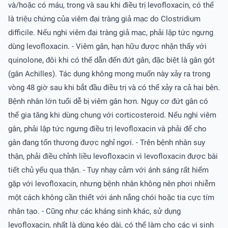
và/hoặc có máu, trong và sau khi điều trị levofloxacin, có thể
là triệu chứng của viêm đại tràng giả mạc do Clostridium
difficile. Nếu nghi viêm đại tràng giả mạc, phải lập tức ngưng
dùng levofloxacin. - Viêm gân, hạn hữu được nhận thấy với
quinolone, đôi khi có thể dẫn đến đứt gân, đặc biệt là gân gót
(gân Achilles). Tác dụng không mong muốn này xảy ra trong
vòng 48 giờ sau khi bắt đầu điều trị và có thể xảy ra cả hai bên.
Bệnh nhân lớn tuổi dễ bị viêm gân hơn. Nguy cơ đứt gân có
thể gia tăng khi dùng chung với corticosteroid. Nếu nghi viêm
gân, phải lập tức ngưng điều trị levofloxacin và phải để cho
gân đang tổn thương được nghỉ ngơi. - Trên bệnh nhân suy
thận, phải điều chỉnh liều levofloxacin vì levofloxacin được bài
tiết chủ yếu qua thận. - Tuy nhạy cảm với ánh sáng rất hiếm
gặp với levofloxacin, nhưng bệnh nhân không nên phơi nhiễm
một cách không cần thiết với ánh nắng chói hoặc tia cực tím
nhân tạo. - Cũng như các kháng sinh khác, sử dụng
levofloxacin, nhất là dùng kéo dài, có thể làm cho các vi sinh