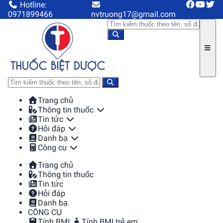
Hotline:
0971899466
nvtruong17@gmail.com
Trang chủ
Thông tin thuốc
Tin tức
Hỏi đáp
Danh bạ
Công cụ
Trang chủ
Thông tin thuốc
Tin tức
Hỏi đáp
Danh bạ
CÔNG CỤ
Tính BMI
Tính BMI trẻ em