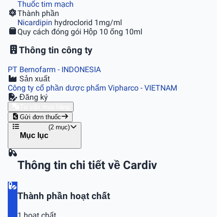
Thuốc tim mạch
Thành phần
Nicardipin
hydroclorid 1mg/ml
Quy cách đóng gói
Hộp 10 ống 10ml
Thông tin công ty
PT Bernofarm
- INDONESIA
Sản xuất
Công ty cổ phần dược phẩm Vipharco
- VIETNAM
Đăng ký
Tư vấn mua hàng
Gửi đơn thuốc
(2 mục)
Mục lục
Thông tin chi tiết về Cardiv
Thành phần hoạt chất
1 hoạt chất