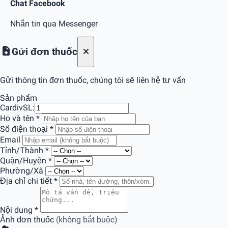
Chat Facebook
Nhắn tin qua Messenger
Gửi đơn thuốc
Gửi thông tin đơn thuốc, chúng tôi sẽ liên hệ tư vấn
Sản phẩm
Cardiv
SL:
Họ và tên
*
Số điện thoại
*
Email
Tỉnh/Thành
*
Quận/Huyện
*
Phường/Xã
Địa chỉ chi tiết
*
Nội dung
*
Ảnh đơn thuốc
(không bắt buộc)