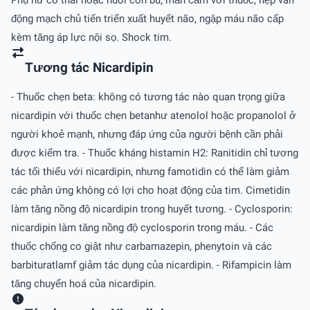
Phụ nữ có thai hoặc nuôi con bú; mẫn cảm với thuốc; hẹp van
động mạch chủ tiến triển xuất huyết não, ngập máu não cấp
kèm tăng áp lực nội sọ. Shock tim.
Tương tác Nicardipin
- Thuốc chẹn beta: không có tương tác nào quan trọng giữa
nicardipin với thuốc chẹn betanhư atenolol hoặc propanolol ở
người khoẻ mạnh, nhưng đáp ứng của người bệnh cần phải
được kiểm tra. - Thuốc kháng histamin H2: Ranitidin chỉ tương
tác tối thiểu với nicardipin, nhưng famotidin có thể làm giảm
các phản ứng không có lợi cho hoạt động của tim. Cimetidin
làm tăng nồng độ nicardipin trong huyết tương. - Cyclosporin:
nicardipin làm tăng nồng độ cyclosporin trong máu. - Các
thuốc chống co giật như carbamazepin, phenytoin và các
barbituratlamf giảm tác dụng của nicardipin. - Rifampicin làm
tăng chuyển hoá của nicardipin.