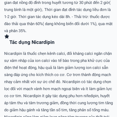
gian đạt nồng độ đỉnh trong huyết tương từ 30 phút đến 2 giờ(
trung bình là một giờ);. Thời gian đạt đỉnh tác dụng liều đơn là
1-2 giờ. Thời gian tác dụng kéo dài 8h. - Thải trừ: thuốc được
đào thải qua thận 60%( dạng không biến đổi dưới 1%), qua mật
và phân 35%.
Tác dụng Nicardipin
Nicardipin là thuốc chẹn kênh calci, đối kháng calci ngăn chặn
sự xâm nhập của ion calci vào tế bào trong pha khử cực của
điện thế hoạt động, hậu quả là làm giảm lượng ion calci sẵn
sàng đáp ứng cho kích thích co cơ. Cơ trơn thành động mạch
nhạy cảm nhất với sự ức chế đó. Nicardipin có tác dụng chọn
lọc đối với mạch vành hơn mạch ngoại biên và ít làm giảm lực
co cơ tim. Nicardipin ít gây tác dụng phụ hơn nifedipin, huyết
áp tâm thu và tâm trương giảm, đồng thời cung lượng tim tăng
do giảm hậu gánh và tăng tần số tim, tăng phân số tống máu.
Nicardipin cũng làm giảm loạn năng tâm trương của thất trái.