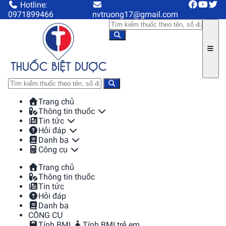
Hotline:
0971899466
nvtruong17@gmail.com
Trang chủ
Thông tin thuốc
Tin tức
Hỏi đáp
Danh bạ
Công cụ
Trang chủ
Thông tin thuốc
Tin tức
Hỏi đáp
Danh bạ
CÔNG CỤ
Tính BMI
Tính BMI trẻ em