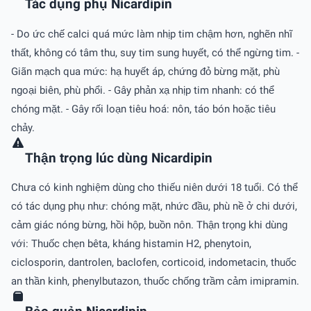
Tác dụng phụ Nicardipin
- Do ức chế calci quá mức làm nhịp tim chậm hơn, nghẽn nhĩ
thất, không có tâm thu, suy tim sung huyết, có thể ngừng tim. -
Giãn mạch qua mức: hạ huyết áp, chứng đỏ bừng mặt, phù
ngoại biên, phù phổi. - Gây phản xạ nhịp tim nhanh: có thể
chóng mặt. - Gây rối loạn tiêu hoá: nôn, táo bón hoặc tiêu
chảy.
Thận trọng lúc dùng Nicardipin
Chưa có kinh nghiệm dùng cho thiếu niên dưới 18 tuổi. Có thể
có tác dụng phụ như: chóng mặt, nhức đầu, phù nề ở chi dưới,
cảm giác nóng bừng, hồi hộp, buồn nôn. Thận trọng khi dùng
với: Thuốc chẹn bêta, kháng histamin H2, phenytoin,
ciclosporin, dantrolen, baclofen, corticoid, indometacin, thuốc
an thần kinh, phenylbutazon, thuốc chống trầm cảm imipramin.