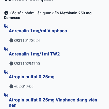
Các sản phẩm liên quan đến
Methionin 250 mg
Domesco
Adrenalin 1mg/ml Vinphaco
893110172024
Adrenalin 1mg/1ml TW2
893110294700
Atropin sulfat 0,25mg
H02-017-00
Atropin sulfat 0,25mg Vinphaco dạng viên
nén