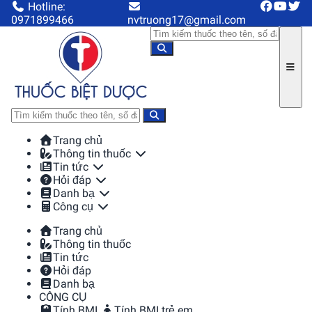
Hotline:
0971899466
nvtruong17@gmail.com
Trang chủ
Thông tin thuốc
Tin tức
Hỏi đáp
Danh bạ
Công cụ
Trang chủ
Thông tin thuốc
Tin tức
Hỏi đáp
Danh bạ
CÔNG CỤ
Tính BMI
Tính BMI trẻ em