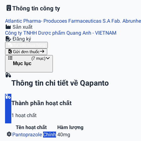
Thông tin công ty
Atlantic Pharma- Producoes Farmaceuticas S.A Fab. Abrunhe
Sản xuất
Công ty TNHH Dược phẩm Quang Anh
- VIETNAM
Đăng ký
Tư vấn mua hàng
Gửi đơn thuốc
(7 mục)
Mục lục
Thông tin chi tiết về Qapanto
Thành phần hoạt chất
1 hoạt chất
Tên hoạt chất
Hàm lượng
Pantoprazole
Chính
40mg