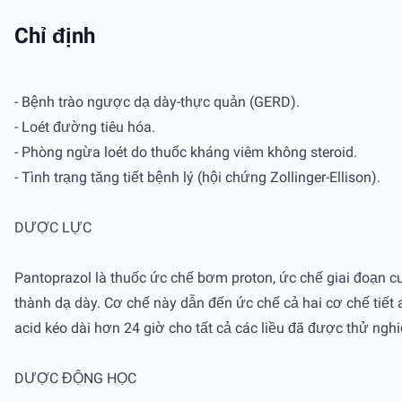
Chỉ định
- Bệnh trào ngược dạ dày-thực quản (GERD).
- Loét đường tiêu hóa.
- Phòng ngừa loét do thuốc kháng viêm không steroid.
- Tình trạng tăng tiết bệnh lý (hội chứng Zollinger-Ellison).
DƯỢC LỰC
Pantoprazol là thuốc ức chế bơm proton, ức chế giai đoạn cuố
thành dạ dày. Cơ chế này dẫn đến ức chế cả hai cơ chế tiết 
acid kéo dài hơn 24 giờ cho tất cả các liều đã được thử ngh
DƯỢC ĐỘNG HỌC