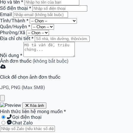
Họ và tên
*
Số điện thoại
*
Email
Tỉnh/Thành
*
Quận/Huyện
*
Phường/Xã
Địa chỉ chi tiết
*
Nội dung
*
Ảnh đơn thuốc
(không bắt buộc)
Click để chọn ảnh đơn thuốc
JPG, PNG (Max 5MB)
Xóa ảnh
Hình thức liên hệ mong muốn
*
Gọi điện thoại
Chat Zalo