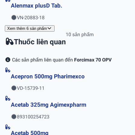
Alenmax plusD Tab.
VN-20883-18
Xem thêm 6 sản phẩm
10 sản phẩm
Thuốc liên quan
Các sản phẩm liên quan đến
Forcimax 70 OPV
Acepron 500mg Pharimexco
VD-15739-11
Acetab 325mg Agimexpharm
893100254723
Acetab 500mg