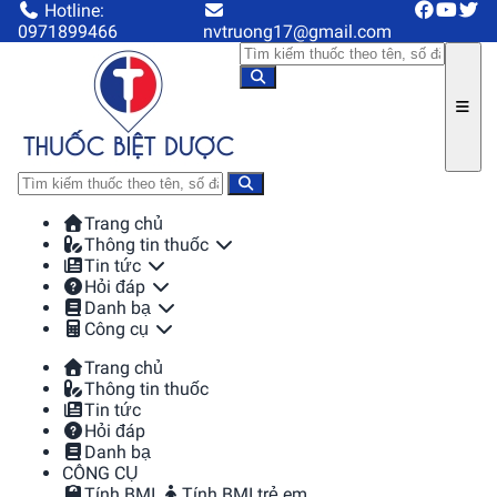
Hotline:
0971899466
nvtruong17@gmail.com
Trang chủ
Thông tin thuốc
Tin tức
Hỏi đáp
Danh bạ
Công cụ
Trang chủ
Thông tin thuốc
Tin tức
Hỏi đáp
Danh bạ
CÔNG CỤ
Tính BMI
Tính BMI trẻ em