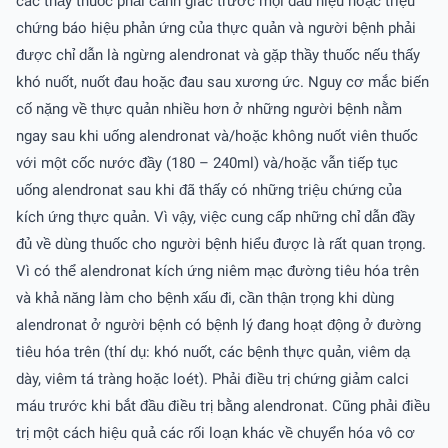
các thầy thuốc phải cảnh giác trước mọi dấu hiệu hoặc triệu
chứng báo hiệu phản ứng của thực quản và người bệnh phải
được chỉ dẫn là ngừng alendronat và gặp thầy thuốc nếu thấy
khó nuốt, nuốt đau hoặc đau sau xương ức. Nguy cơ mắc biến
cố nặng về thực quản nhiều hơn ở những người bệnh nằm
ngay sau khi uống alendronat và/hoặc không nuốt viên thuốc
với một cốc nước đầy (180 – 240ml) và/hoặc vẫn tiếp tục
uống alendronat sau khi đã thấy có những triệu chứng của
kích ứng thực quản. Vì vậy, việc cung cấp những chỉ dẫn đầy
đủ về dùng thuốc cho người bệnh hiểu được là rất quan trọng.
Vì có thể alendronat kích ứng niêm mạc đường tiêu hóa trên
và khả năng làm cho bệnh xấu đi, cần thận trọng khi dùng
alendronat ở người bệnh có bệnh lý đang hoạt động ở đường
tiêu hóa trên (thí dụ: khó nuốt, các bệnh thực quản, viêm dạ
dày, viêm tá tràng hoặc loét). Phải điều trị chứng giảm calci
máu trước khi bắt đầu điều trị bằng alendronat. Cũng phải điều
trị một cách hiệu quả các rối loạn khác về chuyển hóa vô cơ