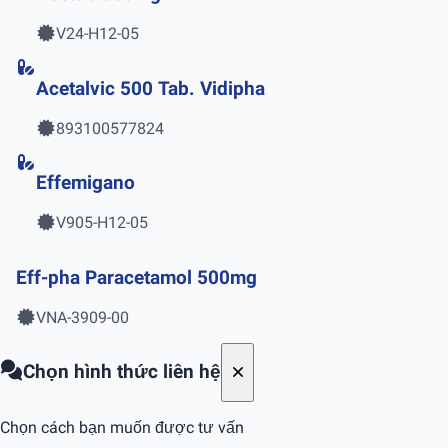
V24-H12-05
Acetalvic 500 Tab. Vidipha
893100577824
Effemigano
V905-H12-05
Eff-pha Paracetamol 500mg
VNA-3909-00
Chọn hình thức liên hệ
Chọn cách bạn muốn được tư vấn