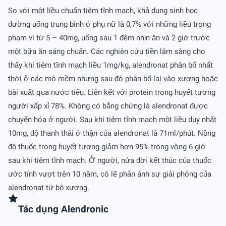
So với một liều chuẩn tiêm tĩnh mạch, khả dụng sinh học
đường uống trung bình ở phụ nữ là 0,7% với những liều trong
phạm vi từ 5 – 40mg, uống sau 1 đêm nhịn ăn và 2 giờ trước
một bữa ăn sáng chuẩn. Các nghiên cứu tiền lâm sàng cho
thấy khi tiêm tĩnh mạch liều 1mg/kg, alendronat phân bố nhất
thời ở các mô mềm nhưng sau đó phân bố lại vào xương hoặc
bài xuất qua nước tiểu. Liên kết với protein trong huyết tương
người xấp xỉ 78%. Không có bằng chứng là alendronat được
chuyển hóa ở người. Sau khi tiêm tĩnh mạch một liều duy nhất
10mg, độ thanh thải ở thận của alendronat là 71ml/phút. Nồng
độ thuốc trong huyết tương giảm hơn 95% trong vòng 6 giờ
sau khi tiêm tĩnh mạch. Ở người, nửa đời kết thúc của thuốc
ước tính vượt trên 10 năm, có lẽ phản ánh sự giải phóng của
alendronat từ bộ xương.
Tác dụng Alendronic