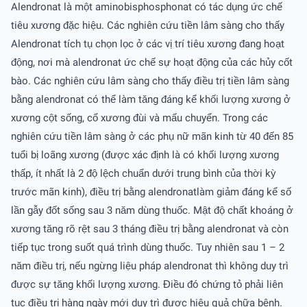
Alendronat là một aminobisphosphonat có tác dụng ức chế
tiêu xương đặc hiệu. Các nghiên cứu tiền lâm sàng cho thấy
Alendronat tích tụ chọn lọc ở các vị trí tiêu xương đang hoạt
động, nơi mà alendronat ức chế sự hoạt động của các hủy cốt
bào. Các nghiên cứu lâm sàng cho thấy điều trị tiền lâm sàng
bằng alendronat có thể làm tăng đáng kể khối lượng xương ở
xương cột sống, cổ xương đùi và mấu chuyển. Trong các
nghiên cứu tiền lâm sàng ở các phụ nữ mãn kinh từ 40 đến 85
tuổi bị loãng xương (được xác định là có khối lượng xương
thấp, ít nhất là 2 độ lệch chuẩn dưới trung bình của thời kỳ
trước mãn kinh), điều trị bằng alendronatlàm giảm đáng kể số
lần gẫy đốt sống sau 3 năm dùng thuốc. Mật độ chất khoáng ở
xương tăng rõ rệt sau 3 tháng điều trị bằng alendronat và còn
tiếp tục trong suốt quá trình dùng thuốc. Tuy nhiên sau 1 – 2
năm điều trị, nếu ngừng liệu pháp alendronat thì không duy trì
được sự tăng khối lượng xương. Điều đó chứng tỏ phải liên
tục điều trị hàng ngày mới duy trì được hiệu quả chữa bệnh.