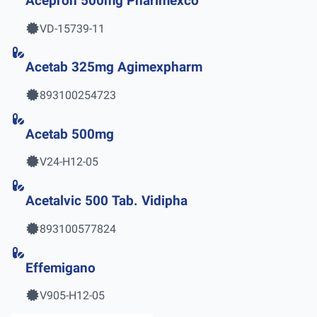
Acepron 500mg Pharimexco
VD-15739-11
Acetab 325mg Agimexpharm
893100254723
Acetab 500mg
V24-H12-05
Acetalvic 500 Tab. Vidipha
893100577824
Effemigano
V905-H12-05