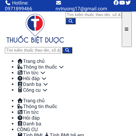
Hotline:
0971899466
nvtruong17@gmail.com
Trang chủ
Thông tin thuốc
Tin tức
Hỏi đáp
Danh bạ
Công cụ
Trang chủ
Thông tin thuốc
Tin tức
Hỏi đáp
Danh bạ
CÔNG CỤ
Tính BMI
Tính BMI trẻ em