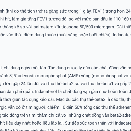
nh (khi đo thể tích thở ra gắng sức trong 1 giây, FEV1) trong hơn 
khi hít, làm gia tăng FEV1 tương đối so với mức ban đầu là 110-160
a thống kê so với salmeterol/fluticasone 50/500 microgam. Cải thiệ
ộc vào thời điểm dùng thuốc (buổi sáng hoặc buổi chiều). Indacater
ài, chỉ dùng ngày một lần. Tác dụng dược lý của các chất đồng vận b
) thành 3’,5’-adenosin monophosphat (AMP) vòng (monophosphat vò
ận lớn gấp 24 lần đối với thụ thể-beta2 so với thụ thể-beta1 và gấp 
 nhân dãn phế quản. Indacaterol là chất đồng vận gần như hoàn toàn
 thời gian tác dụng kéo dài. Mặc dù các thụ thể-beta2 là các thụ t
gic vẫn có ở tim người, chiếm 10 đến 50% tổng các thụ thể adrener
tác động trên tim, thậm chí cả với những chất đồng vận beta2-adrene
hít liều duy nhất hoặc liều lặp lại. Sự tiếp xúc toàn thân với indac