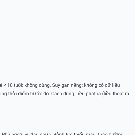
rẻ < 18 tuổi: không dùng. Suy gan nặng: không có dữ liệu
g thời điểm trước đó. Cách dùng Liều phát ra (liều thoát ra
 Phù ngoại vi, đau ngực. Bệnh tim thiếu máu. tháo đường,