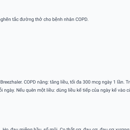
ạng nghẽn tắc đường thở cho bệnh nhân COPD.
Breezhaler. COPD nặng: tăng liều, tối đa 300 mcg ngày 1 lần. T
gày. Nếu quên một liều: dùng liều kế tiếp của ngày kế vào cùn
Ho, đau miệng hầu, sổ mũi. Co thắt cơ, đau cơ, đau cơ xương.