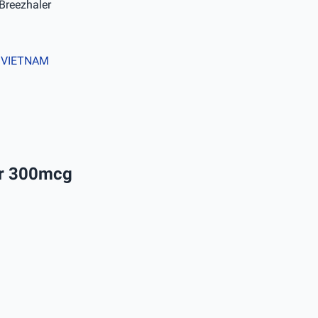
Breezhaler
- VIETNAM
ler 300mcg