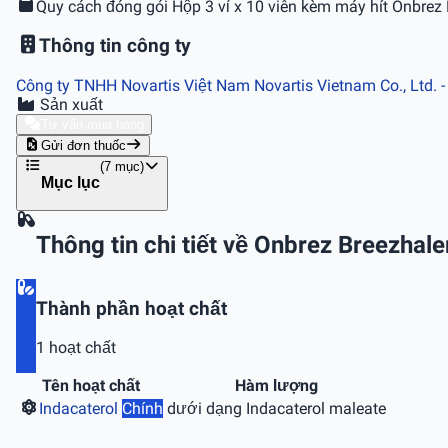
Quy cách đóng gói
Hộp 3 vỉ x 10 viên kèm máy hít Onbrez 
Thông tin công ty
Công ty TNHH Novartis Việt Nam Novartis Vietnam Co., Ltd.
Sản xuất
Tư vấn mua hàng
Gửi đơn thuốc
(7 mục)
Mục lục
Thông tin chi tiết về Onbrez Breezha
Thành phần hoạt chất
1 hoạt chất
Tên hoạt chất
Hàm lượng
Indacaterol
Chính
dưới dạng Indacaterol maleate