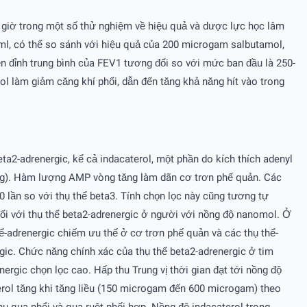
24 giờ trong một số thử nghiệm về hiệu quả và dược lực học lâm
 ml, có thể so sánh với hiệu quả của 200 microgam salbutamol,
n đỉnh trung bình của FEV1 tương đối so với mức ban đầu là 250-
ol làm giảm căng khí phổi, dẫn đến tăng khả năng hít vào trong
eta2-adrenergic, kể cả indacaterol, một phần do kích thích adenyl
ng). Hàm lượng AMP vòng tăng làm dãn cơ trơn phế quản. Các
20 lần so với thụ thể beta3. Tính chọn lọc này cũng tương tự
 đối với thụ thể beta2-adrenergic ở người với nồng độ nanomol. Ở
hể-adrenergic chiếm ưu thế ở cơ trơn phế quản và các thụ thể-
gic. Chức năng chính xác của thụ thể beta2-adrenergic ở tim
rgic chọn lọc cao. Hấp thu Trung vị thời gian đạt tới nồng độ
aterol tăng khi tăng liều (150 microgam đến 600 microgam) theo