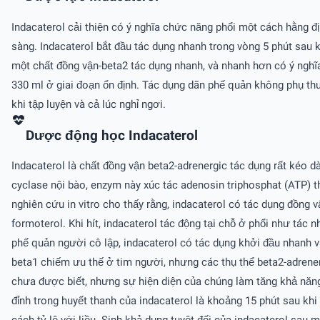
Indacaterol cải thiện có ý nghĩa chức năng phổi một cách hằng đị
sàng. Indacaterol bắt đầu tác dụng nhanh trong vòng 5 phút sau 
một chất đồng vận-beta2 tác dụng nhanh, và nhanh hơn có ý nghĩ
330 ml ở giai đoạn ổn định. Tác dụng dãn phế quản không phụ thu
khi tập luyện và cả lúc nghỉ ngơi.
Dược động học Indacaterol
Indacaterol là chất đồng vận beta2-adrenergic tác dụng rất kéo d
cyclase nội bào, enzym này xúc tác adenosin triphosphat (ATP
nghiên cứu in vitro cho thấy rằng, indacaterol có tác dụng đồng v
formoterol. Khi hít, indacaterol tác động tại chỗ ở phổi như tác
phế quản người cô lập, indacaterol có tác dụng khởi đầu nhanh và
beta1 chiếm ưu thế ở tim người, nhưng các thụ thể beta2-adrener
chưa được biết, nhưng sự hiện diện của chúng làm tăng khả năng 
đỉnh trong huyết thanh của indacaterol là khoảng 15 phút sau khi 