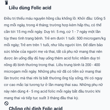
Liều dùng Folic acid
Ðiều trị thiếu máu nguyên hồng cầu khổng lồ: Khởi đầu: Uống 5
mg mỗi ngày, trong 4 tháng; trường hợp kém hấp thu, có thể
cần tới 15 mg mỗi ngày. Duy trì: 5 mg, cứ 1 - 7 ngày một lần
tùy theo tình trạng bệnh. Trẻ em đưới 1 tuổi: 500 microgam/kg
mỗi ngày; Trẻ em trên 1 tuổi, như liều người lớn. Ðể đảm bảo
sức khỏe của người mẹ và thai, tất cả phụ nữ mang thai nên
được ăn uống đầy đủ hay uống thêm acid folic nhằm duy trì
nồng độ bình thường trong thai. Liều trung bình là 200 - 400
microgam mỗi ngày. Những phụ nữ đã có tiền sử mang thai
lần trước mà thai nhi bị bất thường ống tủy sống, thì có nguy
cơ cao mắc lại tương tự ở lần mang thai sau. Những phụ nữ
này nên dùng 4 - 5 mg acid folic mỗi ngày bắt đầu trước khi
mang thai và tiếp tục suốt 3 tháng đầu thai kỳ.
Chống chỉ định Folic acid