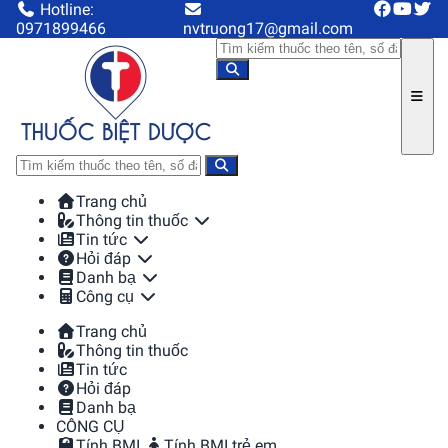
Hotline:
0971899466
nvtruong17@gmail.com
Trang chủ
Thông tin thuốc
Tin tức
Hỏi đáp
Danh bạ
Công cụ
Trang chủ
Thông tin thuốc
Tin tức
Hỏi đáp
Danh bạ
CÔNG CỤ
Tính BMI
Tính BMI trẻ em