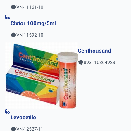
VN-11161-10
Cixtor 100mg/5ml
VN-11592-10
Centhousand
893110364923
Levocetile
VN-12527-11