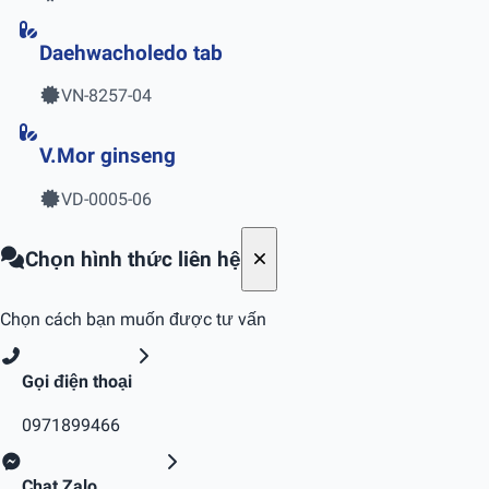
Daehwacholedo tab
VN-8257-04
V.Mor ginseng
VD-0005-06
Chọn hình thức liên hệ
Chọn cách bạn muốn được tư vấn
Gọi điện thoại
0971899466
Chat Zalo