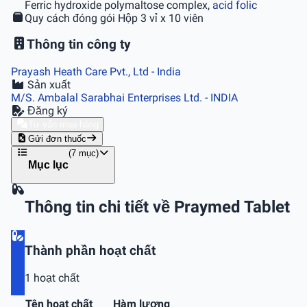
Ferric hydroxide polymaltose complex,
acid folic
Quy cách đóng gói
Hộp 3 vỉ x 10 viên
Thông tin công ty
Prayash Heath Care Pvt., Ltd
- India
Sản xuất
M/S. Ambalal Sarabhai Enterprises Ltd.
- INDIA
Đăng ký
Tư vấn mua hàng
Gửi đơn thuốc
(7 mục)
Mục lục
Thông tin chi tiết về Praymed Tablet
Thành phần hoạt chất
1 hoạt chất
Tên hoạt chất
Hàm lượng