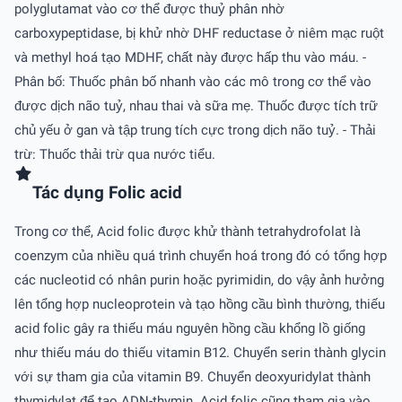
polyglutamat vào cơ thể được thuỷ phân nhờ
carboxypeptidase, bị khử nhờ DHF reductase ở niêm mạc ruột
và methyl hoá tạo MDHF, chất này được hấp thu vào máu. -
Phân bố: Thuốc phân bố nhanh vào các mô trong cơ thể vào
được dịch não tuỷ, nhau thai và sữa mẹ. Thuốc được tích trữ
chủ yếu ở gan và tập trung tích cực trong dịch não tuỷ. - Thải
trừ: Thuốc thải trừ qua nước tiểu.
Tác dụng Folic acid
Trong cơ thể, Acid folic được khử thành tetrahydrofolat là
coenzym của nhiều quá trình chuyển hoá trong đó có tổng hợp
các nucleotid có nhân purin hoặc pyrimidin, do vậy ảnh hưởng
lên tổng hợp nucleoprotein và tạo hồng cầu bình thường, thiếu
acid folic gây ra thiếu máu nguyên hồng cầu khổng lồ giống
như thiếu máu do thiếu vitamin B12. Chuyển serin thành glycin
với sự tham gia của vitamin B9. Chuyển deoxyuridylat thành
thymidylat để tạo ADN-thymin. Acid folic cũng tham gia vào