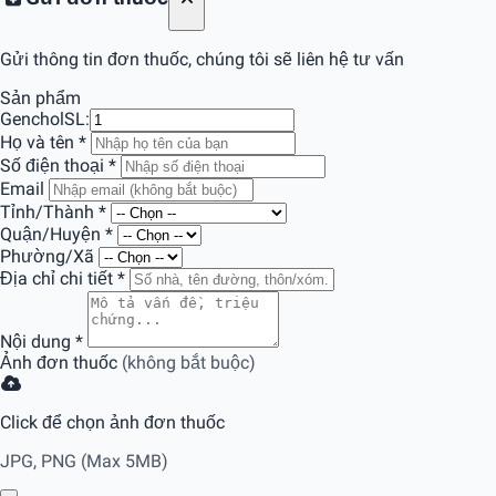
Gửi thông tin đơn thuốc, chúng tôi sẽ liên hệ tư vấn
Sản phẩm
Genchol
SL:
Họ và tên
*
Số điện thoại
*
Email
Tỉnh/Thành
*
Quận/Huyện
*
Phường/Xã
Địa chỉ chi tiết
*
Nội dung
*
Ảnh đơn thuốc
(không bắt buộc)
Click để chọn ảnh đơn thuốc
JPG, PNG (Max 5MB)