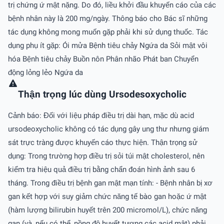
trị chứng ứ mật nặng. Do đó, liều khởi đầu khuyến cáo của các
bệnh nhân này là 200 mg/ngày. Thông báo cho Bác sĩ những
tác dụng không mong muốn gặp phải khi sử dụng thuốc. Tác
dụng phụ ít gặp: Ói mửa Bệnh tiêu chảy Ngứa da Sỏi mật vôi
hóa Bệnh tiêu chảy Buồn nôn Phân nhão Phát ban Chuyển
động lỏng lẻo Ngứa da
Thận trọng lúc dùng Ursodesoxycholic
Cảnh báo: Đối với liệu pháp điều trị dài hạn, mặc dù acid
ursodeoxycholic không có tác dụng gây ung thư nhưng giám
sát trực tràng được khuyến cáo thực hiện. Thận trọng sử
dụng: Trong trường hợp điều trị sỏi túi mật cholesterol, nên
kiểm tra hiệu quả điều trị bằng chẩn đoán hình ảnh sau 6
tháng. Trong điều trị bệnh gan mật mạn tính: - Bệnh nhân bị xơ
gan kết hợp với suy giảm chức năng tế bào gan hoặc ứ mật
(hàm lượng bilirubin huyết trên 200 micromol/L), chức năng
gan (và, nếu có thể, nồng độ huyết tương các acid mật) phải