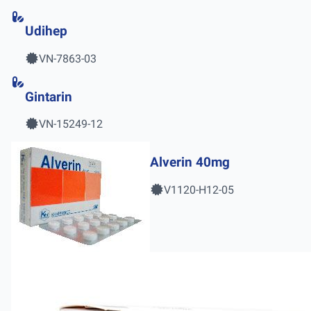
Udihep
VN-7863-03
Gintarin
VN-15249-12
Alverin 40mg
V1120-H12-05