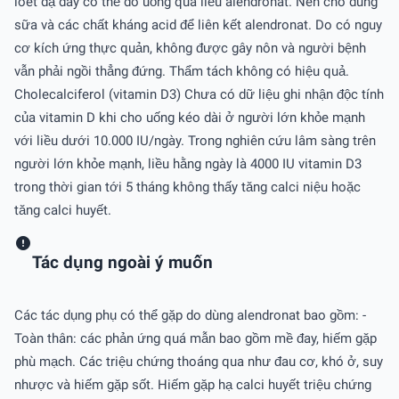
loét dạ dày có thể do uống quá liều alendronat. Nên cho dùng
sữa và các chất kháng acid để liên kết alendronat. Do có nguy
cơ kích ứng thực quản, không được gây nôn và người bệnh
vẫn phải ngồi thẳng đứng. Thẩm tách không có hiệu quả.
Cholecalciferol (vitamin D3) Chưa có dữ liệu ghi nhận độc tính
của vitamin D khi cho uống kéo dài ở người lớn khỏe mạnh
với liều dưới 10.000 IU/ngày. Trong nghiên cứu lâm sàng trên
người lớn khỏe mạnh, liều hằng ngày là 4000 IU vitamin D3
trong thời gian tới 5 tháng không thấy tăng calci niệu hoặc
tăng calci huyết.
Tác dụng ngoài ý muốn
Các tác dụng phụ có thể gặp do dùng alendronat bao gồm: -
Toàn thân: các phản ứng quá mẫn bao gồm mề đay, hiếm gặp
phù mạch. Các triệu chứng thoáng qua như đau cơ, khó ở, suy
nhược và hiếm gặp sốt. Hiếm gặp hạ calci huyết triệu chứng