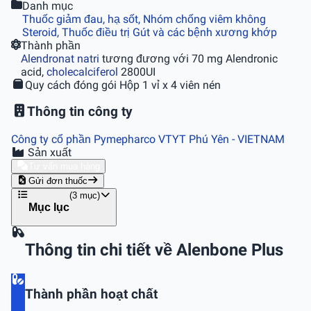
Danh mục
Thuốc giảm đau, hạ sốt, Nhóm chống viêm không
Steroid, Thuốc điều trị Gút và các bệnh xương khớp
Thành phần
Alendronat natri
tương đương với 70 mg Alendronic
acid,
cholecalciferol
2800UI
Quy cách đóng gói
Hộp 1 vỉ x 4 viên nén
Thông tin công ty
Công ty cổ phần Pymepharco VTYT Phú Yên
- VIETNAM
Sản xuất
Tư vấn mua hàng
Gửi đơn thuốc
(3 mục)
Mục lục
Thông tin chi tiết về Alenbone Plus
Thành phần hoạt chất