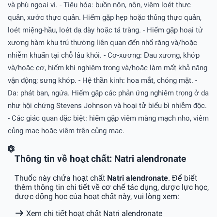
và phù ngoại vi. - Tiêu hóa: buồn nôn, nôn, viêm loét thực
quản, xước thực quản. Hiếm gặp hẹp hoặc thủng thực quản,
loét miệng-hầu, loét dạ dày hoặc tá tràng. - Hiếm gặp hoại tử
xương hàm khu trú thường liên quan đến nhổ răng và/hoặc
nhiễm khuẩn tại chỗ lâu khỏi. - Cơ-xương: Đau xương, khớp
và/hoặc cơ, hiếm khi nghiêm trọng và/hoặc làm mất khả năng
vận động; sưng khớp. - Hệ thần kinh: hoa mắt, chóng mặt. -
Da: phát ban, ngứa. Hiếm gặp các phản ứng nghiêm trọng ở da
như hội chứng Stevens Johnson và hoại tử biểu bì nhiễm độc.
- Các giác quan đặc biệt: hiếm gặp viêm màng mạch nho, viêm
củng mạc hoặc viêm trên củng mạc.
Thông tin về hoạt chất: Natri alendronate
Thuốc này chứa hoạt chất
Natri alendronate
. Để biết
thêm thông tin chi tiết về cơ chế tác dụng, dược lực học,
dược động học của hoạt chất này, vui lòng xem:
Xem chi tiết hoạt chất Natri alendronate