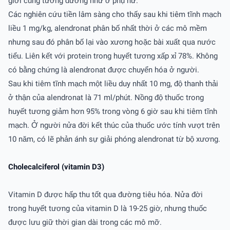
giới cũng tương đương như ở phụ nữ.
Các nghiên cứu tiền lâm sàng cho thấy sau khi tiêm tĩnh mạch
liều 1 mg/kg, alendronat phân bố nhất thời ở các mô mềm
nhưng sau đó phân bố lại vào xương hoặc bài xuất qua nước
tiểu. Liên kết với protein trong huyết tương xấp xỉ 78%. Không
có bằng chứng là alendronat được chuyển hóa ở người.
Sau khi tiêm tĩnh mạch một liều duy nhất 10 mg, độ thanh thải
ở thận của alendronat là 71 ml/phút. Nồng độ thuốc trong
huyết tương giảm hơn 95% trong vòng 6 giờ sau khi tiêm tĩnh
mạch. Ở người nửa đời kết thúc của thuốc ước tính vượt trên
10 năm, có lẽ phản ánh sự giải phóng alendronat từ bộ xương.
Cholecalciferol (vitamin D3)
Vitamin D được hấp thu tốt qua đường tiêu hóa. Nửa đời
trong huyết tương của vitamin D là 19-25 giờ, nhưng thuốc
được lưu giữ thời gian dài trong các mô mỡ.