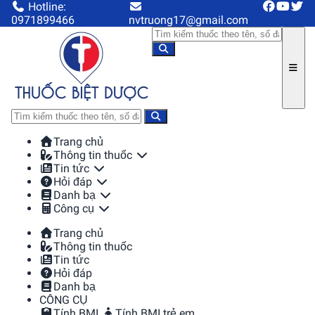
Hotline:
0971899466
nvtruong17@gmail.com
Trang chủ
Thông tin thuốc
Tin tức
Hỏi đáp
Danh bạ
Công cụ
Trang chủ
Thông tin thuốc
Tin tức
Hỏi đáp
Danh bạ
CÔNG CỤ
Tính BMI
Tính BMI trẻ em