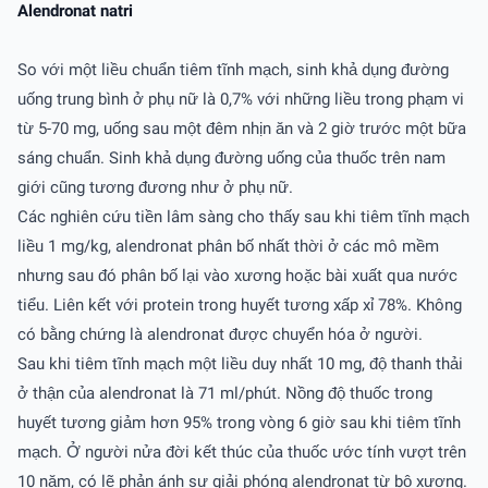
Alendronat natri
So với một liều chuẩn tiêm tĩnh mạch, sinh khả dụng đường
uống trung bình ở phụ nữ là 0,7% với những liều trong phạm vi
từ 5-70 mg, uống sau một đêm nhịn ăn và 2 giờ trước một bữa
sáng chuẩn. Sinh khả dụng đường uống của thuốc trên nam
giới cũng tương đương như ở phụ nữ.
Các nghiên cứu tiền lâm sàng cho thấy sau khi tiêm tĩnh mạch
liều 1 mg/kg, alendronat phân bố nhất thời ở các mô mềm
nhưng sau đó phân bố lại vào xương hoặc bài xuất qua nước
tiểu. Liên kết với protein trong huyết tương xấp xỉ 78%. Không
có bằng chứng là alendronat được chuyển hóa ở người.
Sau khi tiêm tĩnh mạch một liều duy nhất 10 mg, độ thanh thải
ở thận của alendronat là 71 ml/phút. Nồng độ thuốc trong
huyết tương giảm hơn 95% trong vòng 6 giờ sau khi tiêm tĩnh
mạch. Ở người nửa đời kết thúc của thuốc ước tính vượt trên
10 năm, có lẽ phản ánh sự giải phóng alendronat từ bộ xương.