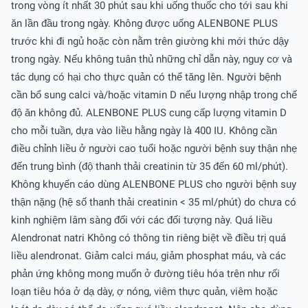
trong vòng ít nhất 30 phút sau khi uống thuốc cho tới sau khi
ăn lần đầu trong ngày. Không được uống ALENBONE PLUS
trước khi đi ngủ hoặc còn nằm trên giường khi mới thức dậy
trong ngày. Nếu không tuân thủ những chỉ dẫn này, nguy cơ và
tác dụng có hại cho thực quản có thể tăng lên. Người bệnh
cần bổ sung calci và/hoặc vitamin D nếu lượng nhập trong chế
độ ăn không đủ. ALENBONE PLUS cung cấp lượng vitamin D
cho mỗi tuần, dựa vào liều hằng ngày là 400 IU. Không cần
điều chỉnh liều ở người cao tuổi hoặc người bệnh suy thận nhẹ
đến trung bình (độ thanh thải creatinin từ 35 đến 60 ml/phút).
Không khuyến cáo dùng ALENBONE PLUS cho người bệnh suy
thận nặng (hệ số thanh thải creatinin < 35 ml/phút) do chưa có
kinh nghiệm lâm sàng đối với các đối tượng này. Quá liều
Alendronat natri Không có thông tin riêng biệt về điều trị quá
liều alendronat. Giảm calci máu, giảm phosphat máu, và các
phản ứng không mong muốn ở đường tiêu hóa trên như rối
loạn tiêu hóa ở dạ dày, ợ nóng, viêm thực quản, viêm hoặc