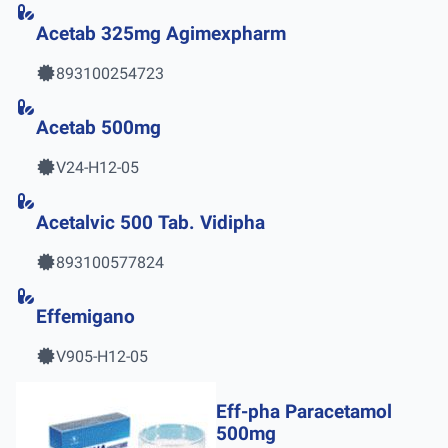
Acetab 325mg Agimexpharm
893100254723
Acetab 500mg
V24-H12-05
Acetalvic 500 Tab. Vidipha
893100577824
Effemigano
V905-H12-05
Eff-pha Paracetamol
500mg