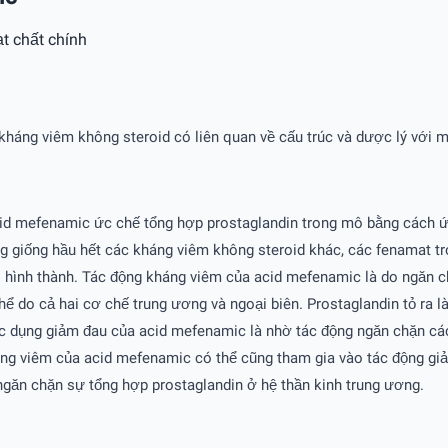
t chất chính
 kháng viêm không steroid có liên quan về cấu trúc và dược lý với 
cid mefenamic ức chế tổng hợp prostaglandin trong mô bằng cách ứ
ông giống hầu hết các kháng viêm không steroid khác, các fenamat 
mới hình thành. Tác động kháng viêm của acid mefenamic là do ngăn 
ể do cả hai cơ chế trung ương và ngoại biên. Prostaglandin tỏ ra 
Tác dụng giảm đau của acid mefenamic là nhờ tác động ngăn chặn c
hống viêm của acid mefenamic có thể cũng tham gia vào tác động g
ngăn chặn sự tổng hợp prostaglandin ở hệ thần kinh trung ương.