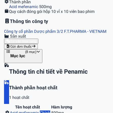
Thành phần
Acid mefenamic
500mg
Quy cách đóng gói
hộp 10 vỉ x 10 viên bao phim
Thông tin công ty
Công ty cổ phần Dược phẩm 3/2 F.T.PHARMA
- VIETNAM
Sản xuất
Tư vấn mua hàng
Gửi đơn thuốc
(8 mục)
Mục lục
Thông tin chi tiết về Penamic
Thành phần hoạt chất
1 hoạt chất
Tên hoạt chất
Hàm lượng
Acid mefenamic
Chính
500mg