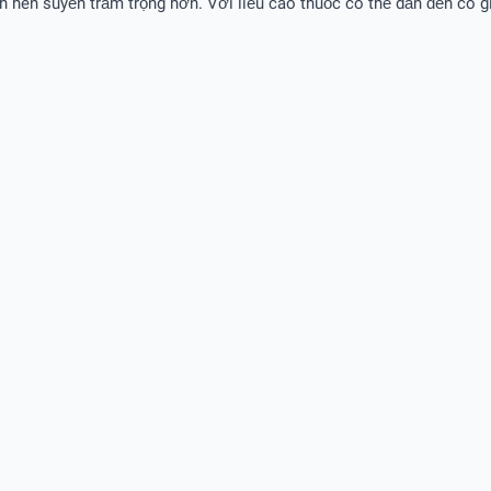
hen suyễn trầm trọng hơn. Với liều cao thuốc có thể dẫn đến co gi