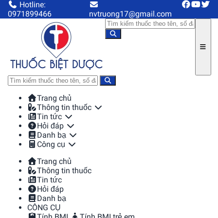
Hotline:
0971899466
nvtruong17@gmail.com
Trang chủ
Thông tin thuốc
Tin tức
Hỏi đáp
Danh bạ
Công cụ
Trang chủ
Thông tin thuốc
Tin tức
Hỏi đáp
Danh bạ
CÔNG CỤ
Tính BMI
Tính BMI trẻ em