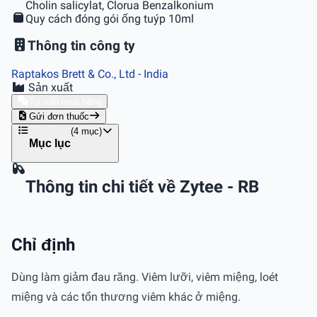
Cholin salicylat, Clorua Benzalkonium
Quy cách đóng gói
ống tuýp 10ml
Thông tin công ty
Raptakos Brett & Co., Ltd
- India
Sản xuất
Tư vấn mua hàng
Gửi đơn thuốc
(4 mục)
Mục lục
Thông tin chi tiết về Zytee - RB
Chỉ định
Dùng làm giảm đau răng. Viêm lưỡi, viêm miệng, loét
miệng và các tổn thương viêm khác ở miệng.