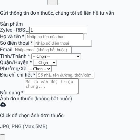
Gửi thông tin đơn thuốc, chúng tôi sẽ liên hệ tư vấn
Sản phẩm
Zytee - RB
SL:
Họ và tên
*
Số điện thoại
*
Email
Tỉnh/Thành
*
Quận/Huyện
*
Phường/Xã
Địa chỉ chi tiết
*
Nội dung
*
Ảnh đơn thuốc
(không bắt buộc)
Click để chọn ảnh đơn thuốc
JPG, PNG (Max 5MB)