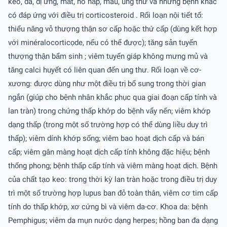
keo, da, dị ứng, mắt, hô hấp, máu, ung thư và những bệnh khác
có đáp ứng với điều trị corticosteroid . Rối loạn nội tiết tố:
thiểu năng vỏ thượng thận sơ cấp hoặc thứ cấp (dùng kết hợp
với minéralocorticọde, nếu có thể được); tăng sản tuyến
thượng thận bẩm sinh ; viêm tuyến giáp không mưng mủ và
tăng calci huyết có liên quan đến ung thư. Rối loạn về cơ-
xương: được dùng như một điều trị bổ sung trong thời gian
ngắn (giúp cho bệnh nhân khắc phục qua giai đoạn cấp tính và
lan tràn) trong chứng thấp khớp do bệnh vẩy nến; viêm khớp
dạng thấp (trong một số trường hợp có thể dùng liều duy trì
thấp); viêm dính khớp sống; viêm bao hoạt dịch cấp và bán
cấp; viêm gân màng hoạt dịch cấp tính không đặc hiệu; bệnh
thống phong; bệnh thấp cấp tính và viêm màng hoạt dịch. Bệnh
của chất tạo keo: trong thời kỳ lan tràn hoặc trong điều trị duy
trì một số trường hợp lupus ban đỏ toàn thân, viêm cơ tim cấp
tính do thấp khớp, xơ cứng bì và viêm da-cơ. Khoa da: bệnh
Pemphigus; viêm da mụn nước dạng herpes; hồng ban đa dạng