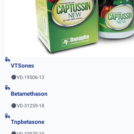
VTSones
VD-19506-13
Betamethason
VD-31259-18
Tnpbetasone
VD-33970-19