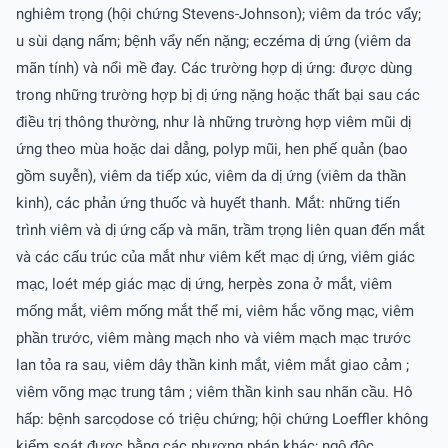
nghiêm trọng (hội chứng Stevens-Johnson); viêm da tróc vẩy;
u sùi dạng nấm; bệnh vẩy nến nặng; eczéma dị ứng (viêm da
mãn tính) và nổi mề đay. Các trường hợp dị ứng: được dùng
trong những trường hợp bị dị ứng nặng hoặc thất bại sau các
điều trị thông thường, như là những trường hợp viêm mũi dị
ứng theo mùa hoặc dai dẳng, polyp mũi, hen phế quản (bao
gồm suyễn), viêm da tiếp xúc, viêm da dị ứng (viêm da thần
kinh), các phản ứng thuốc và huyết thanh. Mắt: những tiến
trình viêm và dị ứng cấp và mãn, trầm trọng liên quan đến mắt
và các cấu trúc của mắt như viêm kết mạc dị ứng, viêm giác
mạc, loét mép giác mạc dị ứng, herpès zona ở mắt, viêm
mống mắt, viêm mống mắt thể mi, viêm hắc võng mạc, viêm
phần trước, viêm màng mạch nho và viêm mạch mạc trước
lan tỏa ra sau, viêm dây thần kinh mắt, viêm mắt giao cảm ;
viêm võng mạc trung tâm ; viêm thần kinh sau nhãn cầu. Hô
hấp: bệnh sarcọdose có triệu chứng; hội chứng Loeffler không
kiểm soát được bằng các phương pháp khác; ngộ độc