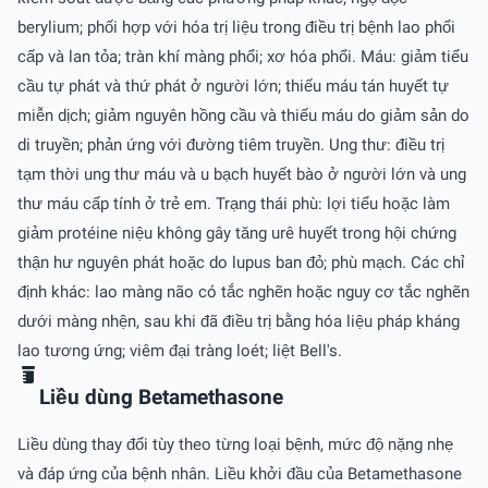
berylium; phối hợp với hóa trị liệu trong điều trị bệnh lao phổi
cấp và lan tỏa; tràn khí màng phổi; xơ hóa phổi. Máu: giảm tiểu
cầu tự phát và thứ phát ở người lớn; thiếu máu tán huyết tự
miễn dịch; giảm nguyên hồng cầu và thiếu máu do giảm sản do
di truyền; phản ứng với đường tiêm truyền. Ung thư: điều trị
tạm thời ung thư máu và u bạch huyết bào ở người lớn và ung
thư máu cấp tính ở trẻ em. Trạng thái phù: lợi tiểu hoặc làm
giảm protéine niệu không gây tăng urê huyết trong hội chứng
thận hư nguyên phát hoặc do lupus ban đỏ; phù mạch. Các chỉ
định khác: lao màng não có tắc nghẽn hoặc nguy cơ tắc nghẽn
dưới màng nhện, sau khi đã điều trị bằng hóa liệu pháp kháng
lao tương ứng; viêm đại tràng loét; liệt Bell's.
Liều dùng Betamethasone
Liều dùng thay đổi tùy theo từng loại bệnh, mức độ nặng nhẹ
và đáp ứng của bệnh nhân. Liều khởi đầu của Betamethasone