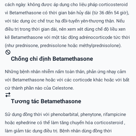
cách ngày: không được áp dụng cho liệu pháp corticosteroid
vì Betamethasone có thời gian bán hủy dài (từ 36 đến 54 giờ),
với tác dụng ức chế trục hạ đồi-tuyến yên-thượng thận. Nếu
điều trị trong thời gian dài, nên xem xét dùng chế độ liều xen
kẽ Betamethasone với một tác động adrénocorticọde tức thời
(như prednisone, prednisolone hoặc méthylprednisolone).
Chống chỉ định Betamethasone
Những bệnh nhân nhiễm nấm toàn thân, phản ứng nhạy cảm
với Betamethasone hoặc với các corticọde khác hoặc với bất
cứ thành phần nào của Celestone.
Tương tác Betamethasone
Sử dụng đồng thời với phenobarbital, phenytọne, rifampicine
hoặc ephedrine có thể làm tăng chuyển hóa corticosteroid ,
làm giảm tác dụng điều trị. Bệnh nhân dùng đồng thời