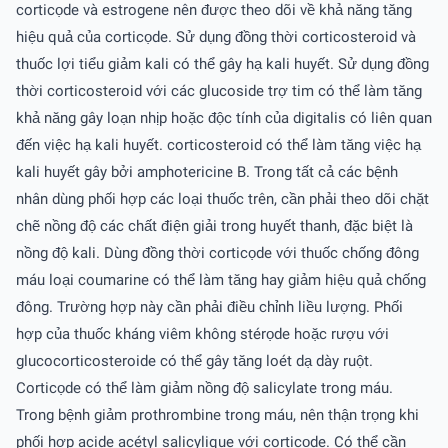
corticọde và estrogene nên được theo dõi về khả năng tăng
hiệu quả của corticọde. Sử dụng đồng thời corticosteroid và
thuốc lợi tiểu giảm kali có thể gây hạ kali huyết. Sử dụng đồng
thời corticosteroid với các glucoside trợ tim có thể làm tăng
khả năng gây loạn nhịp hoặc độc tính của digitalis có liên quan
đến việc hạ kali huyết. corticosteroid có thể làm tăng việc hạ
kali huyết gây bởi amphotericine B. Trong tất cả các bệnh
nhân dùng phối hợp các loại thuốc trên, cần phải theo dõi chặt
chẽ nồng độ các chất điện giải trong huyết thanh, đặc biệt là
nồng độ kali. Dùng đồng thời corticọde với thuốc chống đông
máu loại coumarine có thể làm tăng hay giảm hiệu quả chống
đông. Trường hợp này cần phải điều chỉnh liều lượng. Phối
hợp của thuốc kháng viêm không stérọde hoặc rượu với
glucocorticosteroide có thể gây tăng loét dạ dày ruột.
Corticọde có thể làm giảm nồng độ salicylate trong máu.
Trong bệnh giảm prothrombine trong máu, nên thận trọng khi
phối hợp acide acétyl salicylique với corticọde. Có thể cần