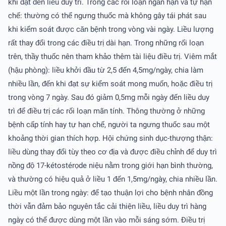
khi đạt đến liều duy trì. Trong các rối loạn ngắn hạn và tự hạn
chế: thường có thể ngưng thuốc mà không gây tái phát sau
khi kiểm soát được căn bệnh trong vòng vài ngày. Liều lượng
rất thay đổi trong các điều trị dài hạn. Trong những rối loạn
trên, thầy thuốc nên tham khảo thêm tài liệu điều trị. Viêm mắt
(hậu phòng): liều khởi đầu từ 2,5 đến 4,5mg/ngày, chia làm
nhiều lần, đến khi đạt sự kiểm soát mong muốn, hoặc điều trị
trong vòng 7 ngày. Sau đó giảm 0,5mg mỗi ngày đến liều duy
trì để điều trị các rối loạn mãn tính. Thông thường ở những
bệnh cấp tính hay tự hạn chế, người ta ngưng thuốc sau một
khoảng thời gian thích hợp. Hội chứng sinh dục-thượng thận:
liều dùng thay đổi tùy theo cơ địa và được điều chỉnh để duy trì
nồng độ 17-kétostérọde niệu nằm trong giới hạn bình thường,
và thường có hiệu quả ở liều 1 đến 1,5mg/ngày, chia nhiều lần.
Liều một lần trong ngày: để tạo thuận lợi cho bệnh nhân đồng
thời vẫn đảm bảo nguyên tắc cải thiện liều, liều duy trì hàng
ngày có thể được dùng một lần vào mỗi sáng sớm. Ðiều trị