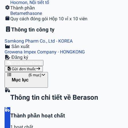
Hocmon, Nội tiết tố
Thành phần
Betamethasone
Quy cách đóng gói
Hộp 10 vỉ x 10 viên
Thông tin công ty
Samkong Pharm Co., Ltd
- KOREA
Sản xuất
Growena Impex Company
- HONGKONG
Đăng ký
Tư vấn mua hàng
Gửi đơn thuốc
(6 mục)
Mục lục
Thông tin chi tiết về Berason
Thành phần hoạt chất
1 hoạt chất