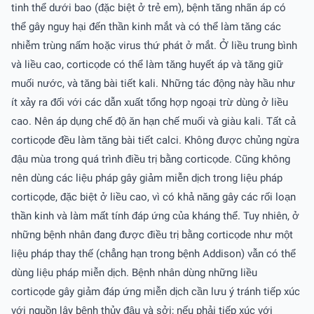
tinh thể dưới bao (đặc biệt ở trẻ em), bệnh tăng nhãn áp có
thể gây nguy hại đến thần kinh mắt và có thể làm tăng các
nhiễm trùng nấm hoặc virus thứ phát ở mắt. Ở liều trung bình
và liều cao, corticọde có thể làm tăng huyết áp và tăng giữ
muối nước, và tăng bài tiết kali. Những tác động này hầu như
ít xảy ra đối với các dẫn xuất tổng hợp ngoại trừ dùng ở liều
cao. Nên áp dụng chế độ ăn hạn chế muối và giàu kali. Tất cả
corticọde đều làm tăng bài tiết calci. Không được chủng ngừa
đậu mùa trong quá trình điều trị bằng corticọde. Cũng không
nên dùng các liệu pháp gây giảm miễn dịch trong liệu pháp
corticọde, đặc biệt ở liều cao, vì có khả năng gây các rối loạn
thần kinh và làm mất tính đáp ứng của kháng thể. Tuy nhiên, ở
những bệnh nhân đang được điều trị bằng corticọde như một
liệu pháp thay thế (chẳng hạn trong bệnh Addison) vẫn có thể
dùng liệu pháp miễn dịch. Bệnh nhân dùng những liều
corticọde gây giảm đáp ứng miễn dịch cần lưu ý tránh tiếp xúc
với nguồn lây bệnh thủy đậu và sởi; nếu phải tiếp xúc với