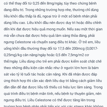
có thể thay đổi từ 0,25 đến 8mg/ngày, tùy theo chứng bệnh
đang điều trị. Trong những trường hợp nhẹ, thường chỉ dùng
liều khởi đầu thấp là đủ, ngoại trừ ở một số bệnh nhân phải
dùng liều cao. Liều khởi đầu nên được duy trì hoặc điều chỉnh
đến khi đạt được hiệu quả mong muốn. Nếu sau một thời gian
mà vẫn chưa đạt được hiệu quả lâm sàng thỏa đáng, phải
ngưng Celestone và chuyển sang điều trị khác. Ở trẻ em, liều
uống khởi đầu thường thay đổi từ 17,5 đến 200mcg (0,0017-
0,25mg)/kg cân nặng/ngày hoặc 0,5 đến 7,5mg/m2 cơ
thể/ngày. Liều dùng cho trẻ em phải được kiểm soát chặt chẽ
theo những điều kiện cân nhắc như ở người lớn hơn là bám
sát vào tỷ lệ tuổi tác hoặc cân nặng. Khi đã nhận được đáp
ứng thích hợp thì cần xác định liều duy trì bằng cách giảm liều
dần dần để đạt được liều tối thiểu có hiệu lực lâm sàng. Trong
quá trình điều trị bệnh mãn tính, nếu bệnh tự thuyên giảm, nên
ngưng điều trị. Liều Celestone có thể được tăng lên trong
trường hợp bệnh nhân phải tiếp xúc với các stress khác không