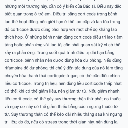
những môi trường này, cần có ý kiến của Bác sĩ. Ðiều này đặc
biệt quan trọng ở trẻ em. Ðiều trị bằng corticọde trong bệnh
lao thể hoạt động, nên giới hạn ở thể lao cấp và lan tỏa trong
đó corticọde được dùng phối hợp với một chế độ kháng lao
thích hợp. Ở những bệnh nhân dùng corticọde điều trị lao tiềm
tàng hoặc phản ứng với lao tố, cần phải quan sát kỹ vì có thể
xảy ra phản ứng. Trong suốt quá trình điều trị dài hạn bằng
corticọde, bệnh nhân nên được dùng hóa dự phòng. Nếu dùng
rifampine để dự phòng, thì chú ý đến tác dụng của nó làm tăng
chuyển hóa thanh thải corticọde ở gan, có thể cần điều chỉnh
liều corticọde. Trong trị liệu, nên dùng liều corticọde thấp nhất
có thể; khi có thể giảm liều, nên giảm từ từ. Nếu giảm nhanh
liều coriticọde, có thể gây suy thượng thận thứ phát do thuốc
và nguy cơ này có thể giảm thiểu bằng cách ngưng thuốc từ
từ. Suy thượng thận có thể kéo dài nhiều tháng sau khi ngưng
trị liệu; do đó, nếu có stress trong thời gian này, nên dùng lại