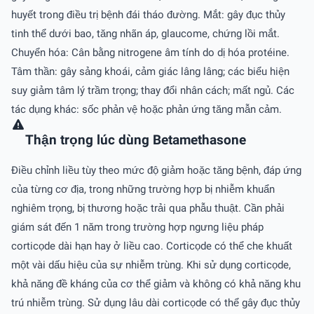
huyết trong điều trị bệnh đái tháo đường. Mắt: gây đục thủy
tinh thể dưới bao, tăng nhãn áp, glaucome, chứng lồi mắt.
Chuyển hóa: Cân bằng nitrogene âm tính do dị hóa protéine.
Tâm thần: gây sảng khoái, cảm giác lâng lâng; các biểu hiện
suy giảm tâm lý trầm trọng; thay đổi nhân cách; mất ngủ. Các
tác dụng khác: sốc phản vệ hoặc phản ứng tăng mẫn cảm.
Thận trọng lúc dùng Betamethasone
Ðiều chỉnh liều tùy theo mức độ giảm hoặc tăng bệnh, đáp ứng
của từng cơ địa, trong những trường hợp bị nhiễm khuẩn
nghiêm trọng, bị thương hoặc trải qua phẫu thuật. Cần phải
giám sát đến 1 năm trong trường hợp ngưng liệu pháp
corticọde dài hạn hay ở liều cao. Corticọde có thể che khuất
một vài dấu hiệu của sự nhiễm trùng. Khi sử dụng corticọde,
khả năng đề kháng của cơ thể giảm và không có khả năng khu
trú nhiễm trùng. Sử dụng lâu dài corticọde có thể gây đục thủy