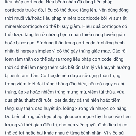
liệu pháp corticọde. Nếu bệnh nhân đã dùng liệu pháp
corticọde trước đó, liều có thể được tăng lên. Nên dùng đồng
thời muối và/hoặc liệu pháp minéralocorticọde bởi vì sự tiết
minéralocorticọde có thể bị suy giảm. Hiệu quả corticọde có
thể được tăng lên ở những bệnh nhân thiểu năng tuyến giáp
hoặc bị xơ gan. Sử dụng thận trọng corticọde ở những bệnh
nhân bị herpes simplex vì có thể gây thủng giác mạc. Các rối
loạn tâm thần có thể xảy ra trong liệu pháp corticọde, đồng
thời có thể làm nặng thêm các bất ổn tâm lý và khuynh hướng
bị bệnh tâm thần. Corticọde nên được sử dụng thận trọng
trong viêm loét đại tràng không đặc hiệu, nếu có nguy cơ bị
thủng, áp-xe hoặc nhiễm trùng mưng mủ, viêm túi thừa, vừa
qua phẫu thuật nối ruột; loét dạ dày đã thể hiện hoặc tiềm
tàng; suy thận; cao huyết áp; loãng xương và nhược cơ nặng.
Do biến chứng của liệu pháp glucocorticọde tùy thuộc vào liều
lượng và thời gian điều trị, cho nên việc quyết định điều trị có
thể có lợi hoặc hại khác nhau ở từng bệnh nhân. Vì việc sử