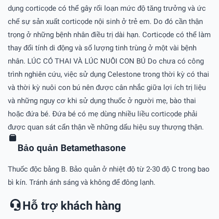
dụng corticọde có thể gây rối loạn mức độ tăng trưởng và ức
chế sự sản xuất corticọde nội sinh ở trẻ em. Do đó cần thận
trọng ở những bệnh nhân điều trị dài hạn. Corticọde có thể làm
thay đổi tính di động và số lượng tinh trùng ở một vài bệnh
nhân. LÚC CÓ THAI VÀ LÚC NUÔI CON BÚ Do chưa có công
trình nghiên cứu, việc sử dụng Celestone trong thời kỳ có thai
và thời kỳ nuôi con bú nên được cân nhắc giữa lợi ích trị liệu
và những nguy cơ khi sử dụng thuốc ở người mẹ, bào thai
hoặc đứa bé. Ðứa bé có mẹ dùng nhiều liều corticọde phải
được quan sát cẩn thận về những dấu hiệu suy thượng thận.
Bảo quản Betamethasone
Thuốc độc bảng B. Bảo quản ở nhiệt độ từ 2-30 độ C trong bao
bì kín. Tránh ánh sáng và không để đông lạnh.
Hỗ trợ khách hàng