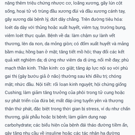
nặng thêm triệu chứng nhược cơ, loãng xương, gãy lún cột
sống, hoại tử vô trùng đầu xương đùi và đầu xương cánh tay,
gãy xương dài bệnh lý, đứt dây chằng. Trên đường tiêu hóa:
loét dạ dày với thủng hoặc xuất huyết, viêm tụy, trướng bụng,
viêm loét thực quản. Bệnh về da: làm chậm sự lành vết
thương, lên da non, da mỏng giòn; có đốm xuất huyết và mảng
bầm máu; hồng ban ở mặt; tăng tiết mồ hôi; thay đổi các kết
quả xét nghiệm da; dị ứng như viêm da dị ứng, nổi mề đay; phù
mạch thần kinh. Thần kinh: co giật; tăng áp lực nội sọ với phù
gai thị (gây bướu giả ở não) thường sau khi điều trị; chóng
mặt; nhức đầu. Nội tiết: rối loạn kinh nguyệt; hội chứng giống
Cushing; làm giảm tăng trưởng của phôi trong tử cung hoặc
sự phát triển của đứa bé; mất đáp ứng tuyến yên và thượng
thận thứ phát, đặc biệt trong thời gian bị stress, ví dụ như chấn
thương, giải phẫu hoặc bị bệnh; làm giảm dung nạp
carbohydrate; các biểu hiện của bệnh đái tháo đường tiềm ẩn,
gây tăng nhu cầu về insuline hoặc các tác nhân hạ đường