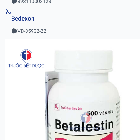
893110003123
Bedexon
VD-35932-22