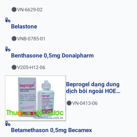
VN-6629-02
Belastone
VNB-0785-01
Benthasone 0,5mg Donaipharm
V205-H12-06
Beprogel dạng dung
dịch bôi ngoài HOE
Pharma
VN-0413-06
Betamethason 0,5mg Becamex