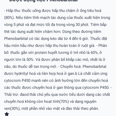
- Hấp thu: thuốc uống được hấp thu chậm ở ống tiêu hoá
(80%). Nếu tiêm tĩnh mạch tác dụng của thuốc xuất hiện trong
vòng 5 phút và đạt mức tối đa trong vòng 30 phút. Tiêm bắp
thịt tác dụng xuất hiện chậm hơn. Dùng theo đường tiêm
Phenobarbital có tác dụng kéo dài từ 4 đến 6 giờ. Thuốc đặt
hậu môn hầu như được hấp thu hoàn toàn ở ruột già. - Phân
bố: thuốc gắn với protein huyết tương ở trẻ nhỏ là 60%, ở
người lớn là 50%. Và được phân bố khắp các mô, nhất là ở
não, do thuốc dễ tan trong mỡ. - Chuyển hoá: Phenobarbital
được hydrrõyl hoá và liên hợp hoá ở gan.b Là chất cảm ứng
cytocrom P450 mạnh nên có ảnh hưởng lớn đến chuyển hoá
các thuốc được chuyển hoá ở gan thông qua cytocrom P450. -
Thải trừ: đaod thải chủ yếu qua nước tiểu dưới dạng các chất
chuyển hoá không còn hoạt tính(70%) và dạng nguyên
vẹn(30%), một phần nhỏ vào mật và đào thải theo phân.