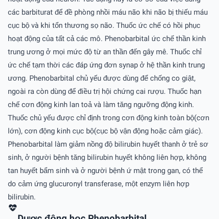
các barbiturat để đề phòng nhồi máu não khi não bị thiếu máu
cục bộ và khi tổn thương sọ não. Thuốc ức chế có hồi phục
hoạt động của tất cả các mô. Phenobarbital ức chế thần kinh
trung ương ở mọi mức độ từ an thần đến gây mê. Thuốc chỉ
ức chế tạm thời các đáp ứng đơn synap ở hệ thần kinh trung
ương. Phenobarbital chủ yếu được dùng để chống co giật,
ngoài ra còn dùng để điều trị hội chứng cai rượu. Thuốc hạn
chế cơn động kinh lan toả và làm tăng ngưỡng động kinh.
Thuốc chủ yếu được chỉ định trong cơn động kinh toàn bộ(cơn
lớn), cơn động kinh cục bộ(cục bộ vận động hoặc cảm giác).
Phenobarbital làm giảm nồng độ bilirubin huyết thanh ở trẻ sơ
sinh, ở người bệnh tăng bilirubin huyết không liên hợp, không
tan huyết bẩm sinh và ở người bệnh ứ mật trong gan, có thể
do cảm ứng glucuronyl transferase, một enzym liên hợp
bilirubin.
Dược động học Phenobarbital