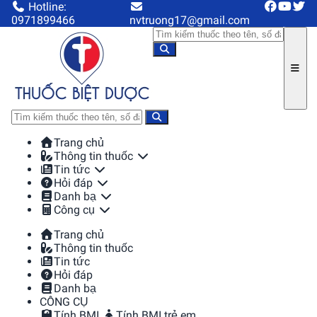
Hotline:
0971899466
nvtruong17@gmail.com
Trang chủ
Thông tin thuốc
Tin tức
Hỏi đáp
Danh bạ
Công cụ
Trang chủ
Thông tin thuốc
Tin tức
Hỏi đáp
Danh bạ
CÔNG CỤ
Tính BMI
Tính BMI trẻ em