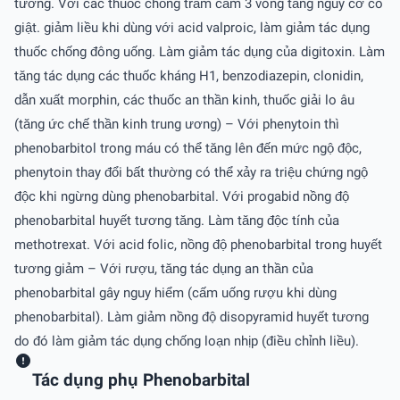
tương. Với các thuốc chống trầm cảm 3 vòng tăng nguy cơ co
giật. giảm liều khi dùng với acid valproic, làm giảm tác dụng
thuốc chống đông uống. Làm giảm tác dụng của digitoxin. Làm
tăng tác dụng các thuốc kháng H1, benzodiazepin, clonidin,
dẫn xuất morphin, các thuốc an thần kinh, thuốc giải lo âu
(tăng ức chế thần kinh trung ương) – Với phenytoin thì
phenobarbitol trong máu có thể tăng lên đến mức ngộ độc,
phenytoin thay đổi bất thường có thể xảy ra triệu chứng ngộ
độc khi ngừng dùng phenobarbital. Với progabid nồng độ
phenobarbital huyết tương tăng. Làm tăng độc tính của
methotrexat. Với acid folic, nồng độ phenobarbital trong huyết
tương giảm – Với rượu, tăng tác dụng an thần của
phenobarbital gây nguy hiểm (cấm uống rượu khi dùng
phenobarbital). Làm giảm nồng độ disopyramid huyết tương
do đó làm giảm tác dụng chống loạn nhịp (điều chỉnh liều).
Tác dụng phụ Phenobarbital