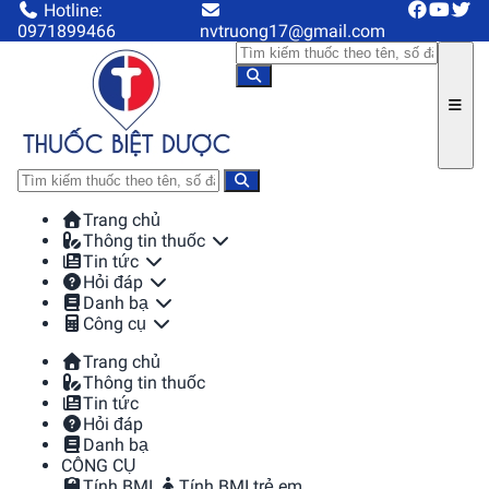
Hotline:
0971899466
nvtruong17@gmail.com
Trang chủ
Thông tin thuốc
Tin tức
Hỏi đáp
Danh bạ
Công cụ
Trang chủ
Thông tin thuốc
Tin tức
Hỏi đáp
Danh bạ
CÔNG CỤ
Tính BMI
Tính BMI trẻ em