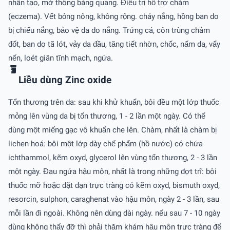
nhân tạo, mở thông bàng quang. Điều trị hỗ trợ chàm
(eczema). Vết bỏng nông, không rộng. cháy nắng, hồng ban do
bị chiếu nắng, bảo vệ da do nắng. Trứng cá, côn trùng châm
đốt, ban do tã lót, vảy da đầu, tăng tiết nhờn, chốc, nấm da, vẩy
nến, loét giãn tĩnh mạch, ngứa.
Liều dùng Zinc oxide
Tổn thương trên da: sau khi khử khuẩn, bôi đều một lớp thuốc
mỏng lên vùng da bị tổn thương, 1 - 2 lần một ngày. Có thể
dùng một miếng gạc vô khuẩn che lên. Chàm, nhất là chàm bị
lichen hoá: bôi một lớp dày chế phẩm (hồ nước) có chứa
ichthammol, kẽm oxyd, glycerol lên vùng tổn thương, 2 - 3 lần
một ngày. Đau ngứa hậu môn, nhất là trong những đợt trĩ: bôi
thuốc mỡ hoặc đặt đạn trực tràng có kẽm oxyd, bismuth oxyd,
resorcin, sulphon, caraghenat vào hậu môn, ngày 2 - 3 lần, sau
mỗi lần đi ngoài. Không nên dùng dài ngày. nếu sau 7 - 10 ngày
dùng không thấy đỡ thì phải thăm khám hậu môn trực tràng để