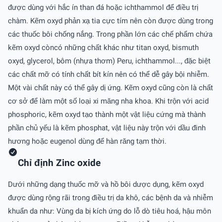
được dùng với hắc ín than đá hoặc ichthammol để điều trị
chàm. Kẽm oxyd phản xạ tia cực tím nên còn được dùng trong
các thuốc bôi chống nắng. Trong phần lớn các chế phẩm chứa
kẽm oxyd còncó những chất khác như titan oxyd, bismuth
oxyd, glycerol, bôm (nhựa thơm) Peru, ichthammol..., đặc biệt
các chất mỡ có tính chất bít kín nên có thể dễ gây bội nhiễm.
Một vài chất này có thể gây dị ứng. Kẽm oxyd cũng còn là chất
cơ sở để làm một số loại xi măng nha khoa. Khi trộn với acid
phosphoric, kẽm oxyd tạo thành một vật liệu cứng mà thành
phần chủ yếu là kẽm phosphat, vật liệu này trộn với dầu đinh
hương hoặc eugenol dùng để hàn răng tạm thời.
Chỉ định Zinc oxide
Dưới những dạng thuốc mỡ và hồ bôi dược dụng, kẽm oxyd
được dùng rộng rãi trong điều trị da khô, các bệnh da và nhiễm
khuẩn da như: Vùng da bị kích ứng do lỗ dò tiêu hoá, hậu môn