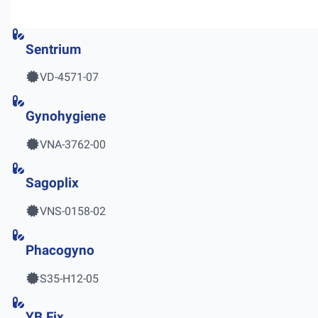
Sentrium
VD-4571-07
Gynohygiene
VNA-3762-00
Sagoplix
VNS-0158-02
Phacogyno
S35-H12-05
YB Fix