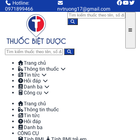
Hotline:
0971899466
nvtruong17@gmail.com
Trang chủ
Thông tin thuốc
Tin tức
Hỏi đáp
Danh bạ
Công cụ
Trang chủ
Thông tin thuốc
Tin tức
Hỏi đáp
Danh bạ
CÔNG CỤ
Tính BMI
Tính BMI trẻ em