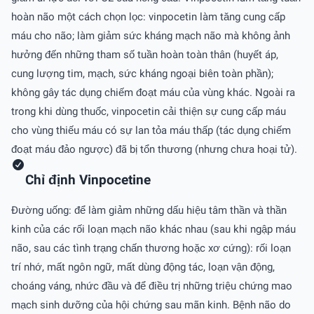
hoàn não một cách chọn lọc: vinpocetin làm tăng cung cấp
máu cho não; làm giảm sức kháng mạch não mà không ảnh
hưởng đến những tham số tuần hoàn toàn thân (huyết áp,
cung lượng tim, mạch, sức kháng ngoại biên toàn phần);
không gây tác dụng chiếm đoạt máu của vùng khác. Ngoài ra
trong khi dùng thuốc, vinpocetin cải thiện sự cung cấp máu
cho vùng thiếu máu có sự lan tỏa máu thấp (tác dụng chiếm
đoạt máu đảo ngược) đã bị tổn thương (nhưng chưa hoại tử).
Chỉ định Vinpocetine
Ðường uống: để làm giảm những dấu hiệu tâm thần và thần
kinh của các rối loạn mạch não khác nhau (sau khi ngập máu
não, sau các tình trạng chấn thương hoặc xơ cứng): rối loạn
trí nhớ, mất ngôn ngữ, mất dùng động tác, loạn vận động,
choáng váng, nhức đầu và để điều trị những triệu chứng mao
mạch sinh dưỡng của hội chứng sau mãn kinh. Bệnh não do