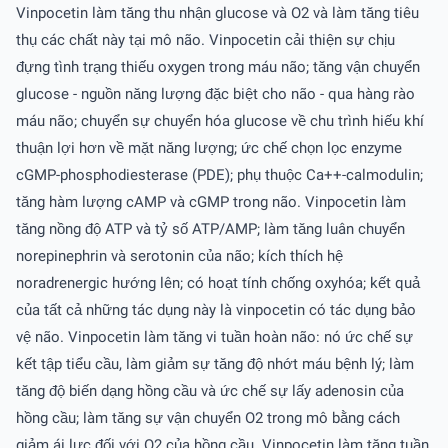
Vinpocetin làm tăng thu nhận glucose và O2 và làm tăng tiêu
thụ các chất này tại mô não. Vinpocetin cải thiện sự chịu
đựng tình trạng thiếu oxygen trong máu não; tăng vận chuyển
glucose - nguồn năng lượng đặc biệt cho não - qua hàng rào
máu não; chuyển sự chuyển hóa glucose về chu trình hiếu khí
thuận lợi hơn về mặt năng lượng; ức chế chọn lọc enzyme
cGMP-phosphodiesterase (PDE); phụ thuộc Ca++-calmodulin;
tăng hàm lượng cAMP và cGMP trong não. Vinpocetin làm
tăng nồng độ ATP và tỷ số ATP/AMP; làm tăng luân chuyển
norepinephrin và serotonin của não; kích thích hệ
noradrenergic hướng lên; có hoạt tính chống oxyhóa; kết quả
của tất cả những tác dụng này là vinpocetin có tác dụng bảo
vệ não. Vinpocetin làm tăng vi tuần hoàn não: nó ức chế sự
kết tập tiểu cầu, làm giảm sự tăng độ nhớt máu bệnh lý; làm
tăng độ biến dạng hồng cầu và ức chế sự lấy adenosin của
hồng cầu; làm tăng sự vận chuyển O2 trong mô bằng cách
giảm ái lực đối với O2 của hồng cầu. Vinpocetin làm tăng tuần