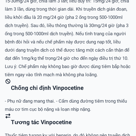
15-30mg/24 giờ, chia làm 3 lần; liều duy trì: 15mg/24 giờ, chia
làm 3 lần, dùng trong thời gian dài. Khi truyền dịch gián đoạn,
liều khởi đầu là 20 mg/24 giờ (pha 2 ống trong 500-1000ml
dịch truyền). Sau đó, liều thông thường là 30mg/24 giờ (pha 3
ống trong 500-1000ml dịch truyền). Nếu tình trạng của người
bệnh đòi hỏi và nếu chế phẩm này được dung nạp tốt, liều
dưới dạng truyền dịch có thể được tăng một cách cẩn thận để
đạt đến 1mg/kg thể trọng/24 giờ cho đến ngày điều trị thứ 10.
Lưu ý: Chế phẩm này không bao giờ được dùng tiêm bắp hoặc
tiêm ngay vào tĩnh mạch mà không pha loãng.
Chống chỉ định Vinpocetine
- Phụ nữ đang mang thai. - Cấm dùng đường tiêm trong thiếu
máu cơ tim cục bộ nặng và loạn nhịp nặng.
Tương tác Vinpocetine
Thuốc tiêm tương kỵ với heparin, do đó không nên truyền dịch