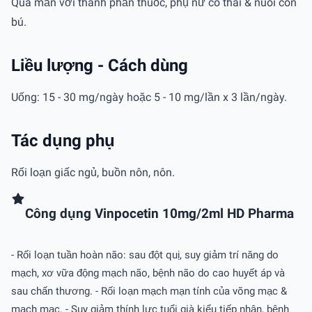
Quá mẫn với thành phần thuốc, phụ nữ có thai & nuôi con
bú.
Liều lượng - Cách dùng
Uống: 15 - 30 mg/ngày hoặc 5 - 10 mg/lần x 3 lần/ngày.
Tác dụng phụ
Rối loạn giấc ngủ, buồn nôn, nôn.
Công dụng Vinpocetin 10mg/2ml HD Pharma
- Rối loạn tuần hoàn não: sau đột quị, suy giảm trí năng do
mạch, xơ vữa động mạch não, bệnh não do cao huyết áp và
sau chấn thương. - Rối loạn mạch mạn tính của võng mạc &
mạch mạc. - Suy giảm thính lực tuổi già kiểu tiếp nhận, bệnh