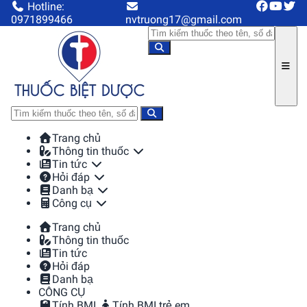
Hotline:
0971899466
nvtruong17@gmail.com
Trang chủ
Thông tin thuốc
Tin tức
Hỏi đáp
Danh bạ
Công cụ
Trang chủ
Thông tin thuốc
Tin tức
Hỏi đáp
Danh bạ
CÔNG CỤ
Tính BMI
Tính BMI trẻ em