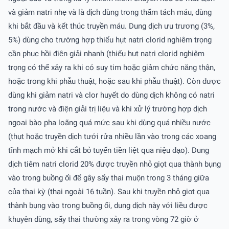
và giảm natri nhẹ và là dịch dùng trong thẩm tách máu, dùng
khi bắt đầu và kết thúc truyền máu. Dung dịch ưu trương (3%,
5%) dùng cho trường hợp thiếu hụt natri clorid nghiêm trọng
cần phục hồi điện giải nhanh (thiếu hụt natri clorid nghiêm
trọng có thể xảy ra khi có suy tim hoặc giảm chức năng thận,
hoặc trong khi phẫu thuật, hoặc sau khi phẫu thuật). Còn được
dùng khi giảm natri và clor huyết do dùng dịch không có natri
trong nước và điện giải trị liệu và khi xử lý trường hợp dịch
ngoại bào pha loãng quá mức sau khi dùng quá nhiều nước
(thụt hoặc truyền dịch tưới rửa nhiều lần vào trong các xoang
tĩnh mạch mở khi cắt bỏ tuyến tiền liệt qua niệu đạo). Dung
dịch tiêm natri clorid 20% được truyền nhỏ giọt qua thành bụng
vào trong buồng ối để gây sẩy thai muộn trong 3 tháng giữa
của thai kỳ (thai ngoài 16 tuần). Sau khi truyền nhỏ giọt qua
thành bụng vào trong buồng ối, dung dịch này với liều được
khuyên dùng, sẩy thai thường xảy ra trong vòng 72 giờ ở