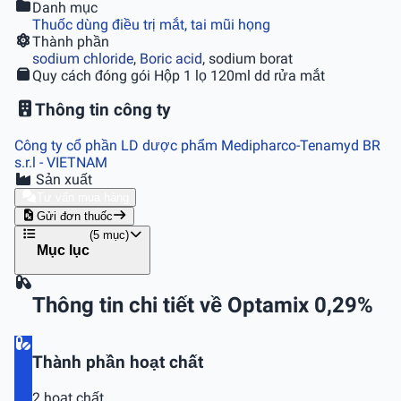
Danh mục
Thuốc dùng điều trị mắt, tai mũi họng
Thành phần
sodium chloride
,
Boric acid
, sodium borat
Quy cách đóng gói
Hộp 1 lọ 120ml dd rửa mắt
Thông tin công ty
Công ty cổ phần LD dược phẩm Medipharco-Tenamyd BR
s.r.l
- VIETNAM
Sản xuất
Tư vấn mua hàng
Gửi đơn thuốc
(5 mục)
Mục lục
Thông tin chi tiết về Optamix 0,29%
Thành phần hoạt chất
2 hoạt chất