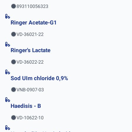
893110056323
Ringer Acetate-G1
VD-36021-22
Ringer's Lactate
VD-36022-22
Sod UIm chloride 0,9%
VNB-0907-03
Haedisis - B
VD-10622-10