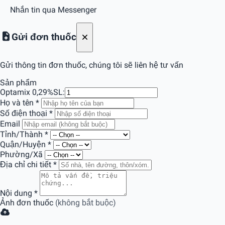
Nhắn tin qua Messenger
Gửi đơn thuốc
Gửi thông tin đơn thuốc, chúng tôi sẽ liên hệ tư vấn
Sản phẩm
Optamix 0,29%
SL:
Họ và tên
*
Số điện thoại
*
Email
Tỉnh/Thành
*
Quận/Huyện
*
Phường/Xã
Địa chỉ chi tiết
*
Nội dung
*
Ảnh đơn thuốc
(không bắt buộc)