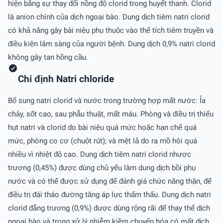
hiện bằng sự thay đổi nồng độ clorid trong huyết thanh. Clorid
là anion chính của dịch ngoại bào. Dung dịch tiêm natri clorid
có khả năng gây bài niệu phụ thuộc vào thể tích tiêm truyền và
điều kiện lâm sàng của người bệnh. Dung dịch 0,9% natri clorid
không gây tan hồng cầu.
Chỉ định Natri chloride
Bổ sung natri clorid và nước trong trường hợp mất nước: Ỉa
chảy, sốt cao, sau phẫu thuật, mất máu. Phòng và điều trị thiếu
hụt natri và clorid do bài niệu quá mức hoặc hạn chế quá
mức, phòng co cơ (chuột rút); và mệt lả do ra mồ hôi quá
nhiều vì nhiệt độ cao. Dung dịch tiêm natri clorid nhược
trương (0,45%) được dùng chủ yếu làm dung dịch bồi phụ
nước và có thể được sử dụng để đánh giá chức năng thận, để
điều trị đái tháo đường tăng áp lực thẩm thấu. Dung dịch natri
clorid đẳng trương (0,9%) được dùng rộng rãi để thay thế dịch
ngoại bào và trong xử lý nhiễm kiềm chuyển hóa có mất dịch