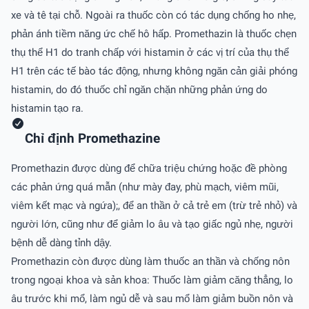
xe và tê tại chỗ. Ngoài ra thuốc còn có tác dụng chống ho nhẹ,
phản ánh tiềm năng ức chế hô hấp. Promethazin là thuốc chẹn
thụ thể H1 do tranh chấp với histamin ở các vị trí của thụ thể
H1 trên các tế bào tác động, nhưng không ngăn cản giải phóng
histamin, do đó thuốc chỉ ngăn chặn những phản ứng do
histamin tạo ra.
Chỉ định Promethazine
Promethazin được dùng để chữa triệu chứng hoặc đề phòng
các phản ứng quá mẫn (như mày đay, phù mạch, viêm mũi,
viêm kết mạc và ngứa);, để an thần ở cả trẻ em (trừ trẻ nhỏ) và
người lớn, cũng như để giảm lo âu và tạo giấc ngủ nhẹ, người
bệnh dễ dàng tỉnh dậy.
Promethazin còn được dùng làm thuốc an thần và chống nôn
trong ngoại khoa và sản khoa: Thuốc làm giảm căng thẳng, lo
âu trước khi mổ, làm ngủ dễ và sau mổ làm giảm buồn nôn và