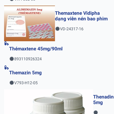
Themaxtene Vidipha
dạng viên nén bao phim
VD-24317-16
Thémaxtene 45mg/90ml
893110926324
Themazin 5mg
V793-H12-05
Thenadin
5mg