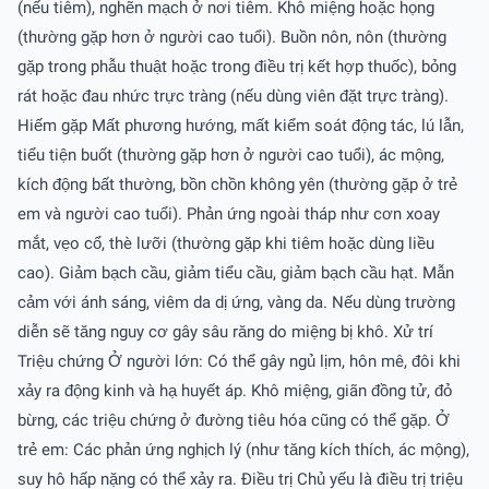
(nếu tiêm), nghẽn mạch ở nơi tiêm. Khô miệng hoặc họng
(thường gặp hơn ở người cao tuổi). Buồn nôn, nôn (thường
gặp trong phẫu thuật hoặc trong điều trị kết hợp thuốc), bỏng
rát hoặc đau nhức trực tràng (nếu dùng viên đặt trực tràng).
Hiếm gặp Mất phương hướng, mất kiểm soát động tác, lú lẫn,
tiểu tiện buốt (thường gặp hơn ở người cao tuổi), ác mộng,
kích động bất thường, bồn chồn không yên (thường gặp ở trẻ
em và người cao tuổi). Phản ứng ngoài tháp như cơn xoay
mắt, vẹo cổ, thè lưỡi (thường gặp khi tiêm hoặc dùng liều
cao). Giảm bạch cầu, giảm tiểu cầu, giảm bạch cầu hạt. Mẫn
cảm với ánh sáng, viêm da dị ứng, vàng da. Nếu dùng trường
diễn sẽ tăng nguy cơ gây sâu răng do miệng bị khô. Xử trí
Triệu chứng Ở người lớn: Có thể gây ngủ lịm, hôn mê, đôi khi
xảy ra động kinh và hạ huyết áp. Khô miệng, giãn đồng tử, đỏ
bừng, các triệu chứng ở đường tiêu hóa cũng có thể gặp. Ở
trẻ em: Các phản ứng nghịch lý (như tăng kích thích, ác mộng),
suy hô hấp nặng có thể xảy ra. Ðiều trị Chủ yếu là điều trị triệu