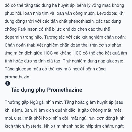
đó có thể tăng tác dụng hạ huyết áp, bệnh lý võng mạc không
phục hồi, loạn nhịp tim và loạn vận động muộn. Levodopa: Khi
dùng đồng thời với các dẫn chất phenothiazin, các tác dụng
chống Parkinson có thể bị ức chế do chẹn các thụ thể
dopamin trong não. Tương tác với các xét nghiệm chẩn đoán:
Chẩn đoán thai: Xét nghiệm chẩn đoán thai trên cơ sở phản
ứng miễn dịch giữa HCG và kháng HCG có thể cho kết quả âm
tính hoặc dương tính giả tạo. Thử nghiệm dung nạp glucose:
Tăng glucose máu có thể xảy ra ở người bệnh dùng
promethazin.
Tác dụng phụ Promethazine
Thường gặp Ngủ gà, nhìn mờ. Tăng hoặc giảm huyết áp (sau
khi tiêm). Ban. Niêm dịch quánh đặc. Ít gặp Chóng mặt, mệt
mỏi, ù tai, mất phối hợp, nhìn đôi, mất ngủ, run, cơn động kinh,
kích thích, hysteria. Nhịp tim nhanh hoặc nhịp tim chậm, ngất