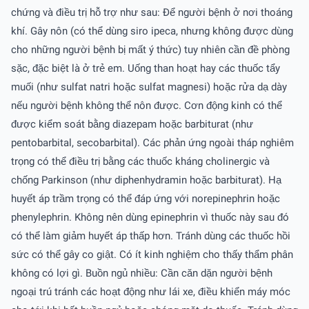
chứng và điều trị hỗ trợ như sau: Ðể người bệnh ở nơi thoáng
khí. Gây nôn (có thể dùng siro ipeca, nhưng không được dùng
cho những người bệnh bị mất ý thức) tuy nhiên cần đề phòng
sặc, đặc biệt là ở trẻ em. Uống than hoạt hay các thuốc tẩy
muối (như sulfat natri hoặc sulfat magnesi) hoặc rửa dạ dày
nếu người bệnh không thể nôn được. Cơn động kinh có thể
được kiểm soát bằng diazepam hoặc barbiturat (như
pentobarbital, secobarbital). Các phản ứng ngoài tháp nghiêm
trọng có thể điều trị bằng các thuốc kháng cholinergic và
chống Parkinson (như diphenhydramin hoặc barbiturat). Hạ
huyết áp trầm trọng có thể đáp ứng với norepinephrin hoặc
phenylephrin. Không nên dùng epinephrin vì thuốc này sau đó
có thể làm giảm huyết áp thấp hơn. Tránh dùng các thuốc hồi
sức có thể gây co giật. Có ít kinh nghiệm cho thấy thẩm phân
không có lợi gì. Buồn ngủ nhiều: Cần căn dặn người bệnh
ngoại trú tránh các hoạt động như lái xe, điều khiển máy móc