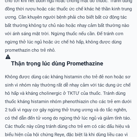
cho tới khi hết buồn ngủ hoặc chóng mặt do thuốc. Tránh dùng
đồng thời rượu hoặc các thuốc ức chế khác hệ thần kinh trung
ương. Cần khuyên người bệnh phải cho biết bất cứ động tác
bất thường không tự chủ nào hoặc nhạy cảm bất thường nào
với ánh sáng mặt trời. Ngừng thuốc nếu cần. Ðể tránh cơn
ngừng thở lúc ngủ hoặc ức chế hô hấp, không được dùng
promethazin cho trẻ nhỏ.
Thận trọng lúc dùng Promethazine
Không được dùng các kháng histamin cho trẻ đẻ non hoặc sơ
sinh vì nhóm này thường rất dễ nhạy cảm với tác dụng ức chế
hô hấp và kháng cholinergic ở TKTƯ của thuốc. Tránh dùng
thuốc kháng histamin nhóm phenothiazin cho các trẻ em dưới
2 tuổi vì nguy cơ gây ngừng thở trung ương và do tắc nghẽn,
có thể dẫn đến tử vong do ngừng thở lúc ngủ và giảm tỉnh táo.
Các thuốc này cũng tránh dùng cho trẻ em có các dấu hiệu và
biểu hiện của hội chứng Reye, đặc biệt là khi dùng liều cao vì