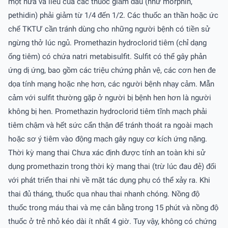
một nửa và liều của các thuốc giảm đau (như morphin,
pethidin) phải giảm từ 1/4 đến 1/2. Các thuốc an thần hoặc ức
chế TKTƯ cần tránh dùng cho những người bệnh có tiền sử
ngừng thở lúc ngủ. Promethazin hydroclorid tiêm (chỉ dạng
ống tiêm) có chứa natri metabisulfit. Sulfit có thể gây phản
ứng dị ứng, bao gồm các triệu chứng phản vệ, các cơn hen đe
dọa tính mạng hoặc nhẹ hơn, các người bệnh nhạy cảm. Mẫn
cảm với sulfit thường gặp ở người bị bệnh hen hơn là người
không bị hen. Promethazin hydroclorid tiêm tĩnh mạch phải
tiêm chậm và hết sức cẩn thận để tránh thoát ra ngoài mạch
hoặc sơ ý tiêm vào động mạch gây nguy cơ kích ứng nặng.
Thời kỳ mang thai Chưa xác định được tính an toàn khi sử
dụng promethazin trong thời kỳ mang thai (trừ lúc đau đẻ) đối
với phát triển thai nhi về mặt tác dụng phụ có thể xảy ra. Khi
thai đủ tháng, thuốc qua nhau thai nhanh chóng. Nồng độ
thuốc trong máu thai và mẹ cân bằng trong 15 phút và nồng độ
thuốc ở trẻ nhỏ kéo dài ít nhất 4 giờ. Tuy vậy, không có chứng