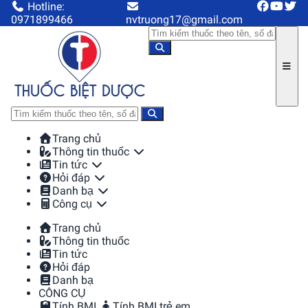
Hotline:
0971899466
nvtruong17@gmail.com
Trang chủ
Thông tin thuốc
Tin tức
Hỏi đáp
Danh bạ
Công cụ
Trang chủ
Thông tin thuốc
Tin tức
Hỏi đáp
Danh bạ
CÔNG CỤ
Tính BMI
Tính BMI trẻ em