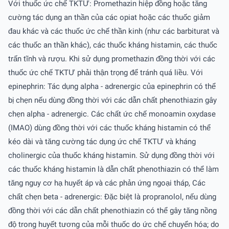
Với thuốc ức chế TKTƯ: Promethazin hiệp đồng hoặc tăng
cường tác dụng an thần của các opiat hoặc các thuốc giảm
đau khác và các thuốc ức chế thần kinh (như các barbiturat và
các thuốc an thần khác), các thuốc kháng histamin, các thuốc
trấn tĩnh và rượu. Khi sử dụng promethazin đồng thời với các
thuốc ức chế TKTƯ phải thận trọng để tránh quá liều. Với
epinephrin: Tác dụng alpha - adrenergic của epinephrin có thể
bị chẹn nếu dùng đồng thời với các dẫn chất phenothiazin gây
chẹn alpha - adrenergic. Các chất ức chế monoamin oxydase
(IMAO) dùng đồng thời với các thuốc kháng histamin có thể
kéo dài và tăng cường tác dụng ức chế TKTƯ và kháng
cholinergic của thuốc kháng histamin. Sử dụng đồng thời với
các thuốc kháng histamin là dẫn chất phenothiazin có thể làm
tăng nguy cơ hạ huyết áp và các phản ứng ngoại tháp, Các
chất chẹn beta - adrenergic: Ðặc biệt là propranolol, nếu dùng
đồng thời với các dẫn chất phenothiazin có thể gây tăng nồng
độ trong huyết tương của mỗi thuốc do ức chế chuyển hóa; do