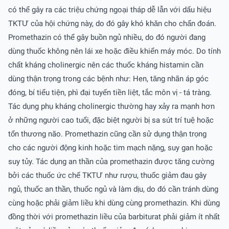
có thể gây ra các triệu chứng ngoại tháp dễ lẫn với dấu hiệu
TKTƯ của hội chứng này, do đó gây khó khăn cho chẩn đoán.
Promethazin có thể gây buồn ngủ nhiều, do đó người đang
dùng thuốc không nên lái xe hoặc điều khiển máy móc. Do tính
chất kháng cholinergic nên các thuốc kháng histamin cần
dùng thận trọng trong các bệnh như: Hen, tăng nhãn áp góc
đóng, bí tiểu tiện, phì đại tuyến tiền liệt, tắc môn vị - tá tràng.
Tác dụng phụ kháng cholinergic thường hay xảy ra mạnh hơn
ở những người cao tuổi, đặc biệt người bị sa sút trí tuệ hoặc
tổn thương não. Promethazin cũng cần sử dụng thận trọng
cho các người động kinh hoặc tim mạch nặng, suy gan hoặc
suy tủy. Tác dụng an thần của promethazin được tăng cường
bởi các thuốc ức chế TKTƯ như rượu, thuốc giảm đau gây
ngủ, thuốc an thần, thuốc ngủ và làm dịu, do đó cần tránh dùng
cùng hoặc phải giảm liều khi dùng cùng promethazin. Khi dùng
đồng thời với promethazin liều của barbiturat phải giảm ít nhất