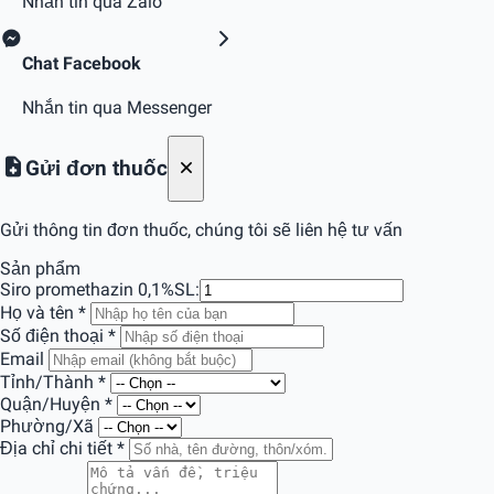
Nhắn tin qua Zalo
Chat Facebook
Nhắn tin qua Messenger
Gửi đơn thuốc
Gửi thông tin đơn thuốc, chúng tôi sẽ liên hệ tư vấn
Sản phẩm
Siro promethazin 0,1%
SL:
Họ và tên
*
Số điện thoại
*
Email
Tỉnh/Thành
*
Quận/Huyện
*
Phường/Xã
Địa chỉ chi tiết
*