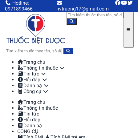
Hotline:
0971899466
nvtruong17@gmail.com
Trang chủ
Thông tin thuốc
Tin tức
Hỏi đáp
Danh bạ
Công cụ
Trang chủ
Thông tin thuốc
Tin tức
Hỏi đáp
Danh bạ
CÔNG CỤ
Tính BMI
Tính BMI trẻ em