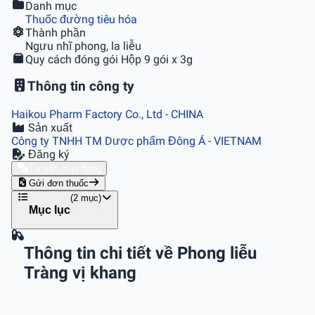
Danh mục
Thuốc đường tiêu hóa
Thành phần
Ngưu nhĩ phong, la liễu
Quy cách đóng gói
Hộp 9 gói x 3g
Thông tin công ty
Haikou Pharm Factory Co., Ltd
- CHINA
Sản xuất
Công ty TNHH TM Dược phẩm Đông Á
- VIETNAM
Đăng ký
Tư vấn mua hàng
Gửi đơn thuốc
(2 mục)
Mục lục
Thông tin chi tiết về Phong liễu
Tràng vị khang