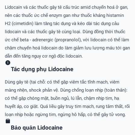
Lidocain và các thuốc gây tê cấu trúc amid chuyển hoá ở gan,
nên các thuốc ức chế enzym gan như thuốc kháng histamin
H2 (cimetidin) làm tăng tác dụng và kéo dài tác dụng cảu
lidocain và các thuốc gây tê cùng loại. Dùng đồng thời thuốc
ức chế beta - adrenergic (propranolol), với lidocain có thể làm
chậm chuyển hoá lidocain do làm giảm lưu lượng máu tới gan
dẫn đến tăng nguy cơ ngộ độc lidocain.
Tác dụng phụ Lidocaine
Dùng gây tê (tại chỗ: có thể gặp viêm tắc tĩnh mạch, viêm
màng nhện, shock phản vệ. Dùng chống loạn nhịp (toàn thân):
có thể gặp chóng mặt, buồn ngủ, lú lẫn, chậm nhịp tim, hạ
huyết áp, co giật. Quá liều gây truỵ tim mạch, rung tâm thất, rối
loạn nhịp hoặc ngừng tim, ngừng hô hấp, có thể gây tử vong.
Bảo quản Lidocaine