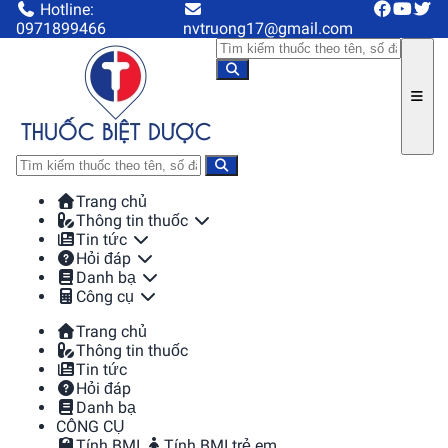
Hotline:
0971899466
nvtruong17@gmail.com
Trang chủ
Thông tin thuốc
Tin tức
Hỏi đáp
Danh bạ
Công cụ
Trang chủ
Thông tin thuốc
Tin tức
Hỏi đáp
Danh bạ
CÔNG CỤ
Tính BMI
Tính BMI trẻ em