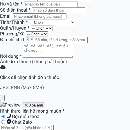
Họ và tên
*
Số điện thoại
*
Email
Tỉnh/Thành
*
Quận/Huyện
*
Phường/Xã
Địa chỉ chi tiết
*
Nội dung
*
Ảnh đơn thuốc
(không bắt buộc)
Click để chọn ảnh đơn thuốc
JPG, PNG (Max 5MB)
Xóa ảnh
Hình thức liên hệ mong muốn
*
Gọi điện thoại
Chat Zalo