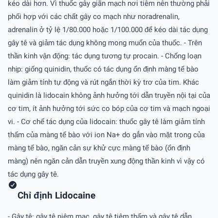
kéo dài hơn. Vì thuốc gây giãn mạch nơi tiêm nên thường phải
phối hợp với các chất gây co mạch như noradrenalin,
adrenalin ở tỷ lệ 1/80.000 hoặc 1/100.000 để kéo dài tác dụng
gây tê và giảm tác dụng không mong muốn của thuốc. - Trên
thần kinh vận động: tác dụng tương tự procain. - Chống loạn
nhịp: giống quinidin, thuốc có tác dụng ổn định màng tế bào
làm giảm tính tự động và rút ngắn thời kỳ trơ của tim. Khác
quinidin là lidocain không ảnh hưởng tới dẫn truyền nội tại của
cơ tim, ít ảnh hưởng tới sức co bóp của cơ tim và mạch ngoại
vi. - Cơ chế tác dụng của lidocain: thuốc gây tê làm giảm tính
thấm của màng tế bào với ion Na+ do gắn vào mặt trong của
màng tế bào, ngăn cản sự khử cực màng tế bào (ổn định
màng) nên ngăn cản dẫn truyền xung động thần kinh vì vậy có
tác dụng gây tê.
Chỉ định Lidocaine
- Gây tê: gây tê niêm mạc, gây tê tiêm thấm và gây tê dẫn