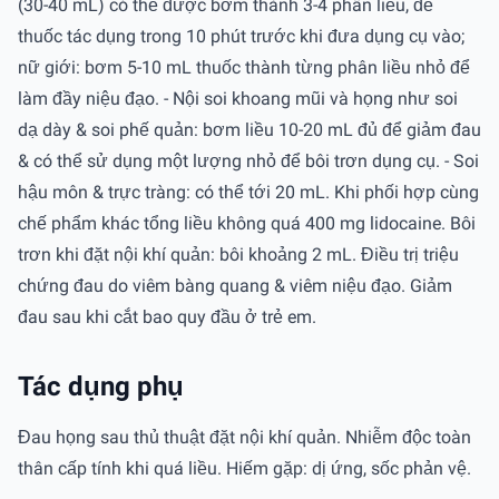
(30-40 mL) có thể được bơm thành 3-4 phân liều, để
thuốc tác dụng trong 10 phút trước khi đưa dụng cụ vào;
nữ giới: bơm 5-10 mL thuốc thành từng phân liều nhỏ để
làm đầy niệu đạo. - Nội soi khoang mũi và họng như soi
dạ dày & soi phế quản: bơm liều 10-20 mL đủ để giảm đau
& có thể sử dụng một lượng nhỏ để bôi trơn dụng cụ. - Soi
hậu môn & trực tràng: có thể tới 20 mL. Khi phối hợp cùng
chế phẩm khác tổng liều không quá 400 mg lidocaine. Bôi
trơn khi đặt nội khí quản: bôi khoảng 2 mL. Điều trị triệu
chứng đau do viêm bàng quang & viêm niệu đạo. Giảm
đau sau khi cắt bao quy đầu ở trẻ em.
Tác dụng phụ
Đau họng sau thủ thuật đặt nội khí quản. Nhiễm độc toàn
thân cấp tính khi quá liều. Hiếm gặp: dị ứng, sốc phản vệ.