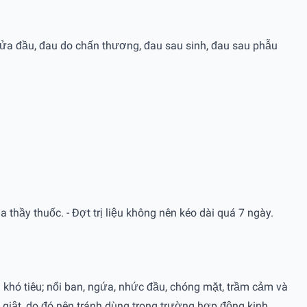
ửa đầu, đau do chấn thương, đau sau sinh, đau sau phẫu
hầy thuốc. - Ðợt trị liệu không nên kéo dài quá 7 ngày.
khó tiêu; nổi ban, ngứa, nhức đầu, chóng mặt, trầm cảm và
 giật, do đó nên tránh dùng trong trường hợp động kinh.