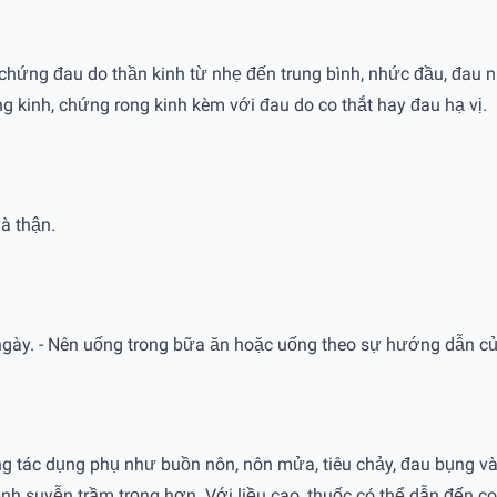
hứng đau do thần kinh từ nhẹ đến trung bình, nhức đầu, đau n
g kinh, chứng rong kinh kèm với đau do co thắt hay đau hạ vị.
à thận.
gày. - Nên uống trong bữa ăn hoặc uống theo sự hướng dẫn của t
 tác dụng phụ như buồn nôn, nôn mửa, tiêu chảy, đau bụng và 
nh suyễn trầm trọng hơn. Với liều cao, thuốc có thể dẫn đến co