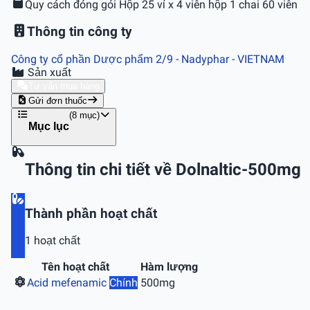
Quy cách đóng gói
Hộp 25 vỉ x 4 viên hộp 1 chai 60 viên
Thông tin công ty
Công ty cổ phần Dược phẩm 2/9 - Nadyphar
- VIETNAM
Sản xuất
Tư vấn mua hàng
Gửi đơn thuốc
(8 mục)
Mục lục
Thông tin chi tiết về Dolnaltic-500mg
Thành phần hoạt chất
1 hoạt chất
Tên hoạt chất
Hàm lượng
Acid mefenamic
Chính
500mg