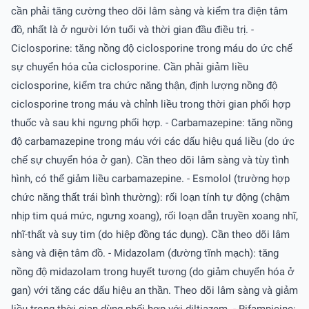
cần phải tăng cường theo dõi lâm sàng và kiểm tra điện tâm
đồ, nhất là ở người lớn tuổi và thời gian đầu điều trị. -
Ciclosporine: tăng nồng độ ciclosporine trong máu do ức chế
sự chuyển hóa của ciclosporine. Cần phải giảm liều
ciclosporine, kiểm tra chức năng thận, định lượng nồng độ
ciclosporine trong máu và chỉnh liều trong thời gian phối hợp
thuốc và sau khi ngưng phối hợp. - Carbamazepine: tăng nồng
độ carbamazepine trong máu với các dấu hiệu quá liều (do ức
chế sự chuyển hóa ở gan). Cần theo dõi lâm sàng và tùy tình
hình, có thể giảm liều carbamazepine. - Esmolol (trường hợp
chức năng thất trái bình thường): rối loạn tính tự động (chậm
nhịp tim quá mức, ngưng xoang), rối loạn dẫn truyền xoang nhĩ,
nhĩ-thất và suy tim (do hiệp đồng tác dụng). Cần theo dõi lâm
sàng và điện tâm đồ. - Midazolam (đường tĩnh mạch): tăng
nồng độ midazolam trong huyết tương (do giảm chuyển hóa ở
gan) với tăng các dấu hiệu an thần. Theo dõi lâm sàng và giảm
liều trong thời gian dùng phối hợp với diltiazem. - Rifampicine: