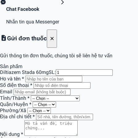
Chat Facebook
Nhắn tin qua Messenger
Gửi đơn thuốc
Gửi thông tin đơn thuốc, chúng tôi sẽ liên hệ tư vấn
Sản phẩm
Diltiazem Stada 60mg
SL:
Họ và tên
*
Số điện thoại
*
Email
Tỉnh/Thành
*
Quận/Huyện
*
Phường/Xã
Địa chỉ chi tiết
*
Nội dung
*