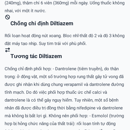
(240mg), thậm chí 6 viên (360mg) mỗi ngày. Uống thuốc không
nhai, với một ít nước.
Chống chỉ định Diltiazem
Rối loạn hoạt động nút xoang. Bloc nhĩ-thất độ 2 và độ 3 không
đặt máy tạo nhịp. Suy tim trái với phù phổi.
Tương tác Diltiazem
Chống chỉ định phối hợp: - Dantrolene (tiêm truyền), do thận
trọng: ở động vật, một số trường hợp rung thất gây tử vong đã
được ghi nhận khi dùng chung verapamil và dantrolene đường
tĩnh mạch. Do đó việc phối hợp thuốc ức chế calci và
dantrolene là có thể gây nguy hiểm. Tuy nhiên, một số bệnh
nhân đã được điều trị đồng thời bằng nifedipine và dantrolene
mà không bị bất lợi gì. Không nên phối hợp: - Esmolol (trường
hợp bị hỏng chức năng của thất trái): rối loạn tính tự động