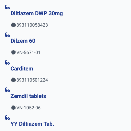
Diltiazem DWP 30mg
893110058423
Dilzem 60
VN-5671-01
Carditem
893110501224
Zemdil tablets
VN-1052-06
YY Diltiazem Tab.