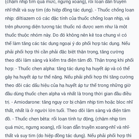
(chậm nhịp tim quá mức, ngưng xoang), rối loạn dẫn truyền
nhĩ-thất và suy tim (do hiệp đồng tác dụng). - Thuốc chống loạn
nhịp: diltiazem có các đặc tính của thuốc chống loạn nhịp, và
trên phương diện tương tác thuốc nó được xem như là một
thuốc thuộc nhóm này. Do đó không nên kê toa chung vì có
thể làm tăng các tác dụng ngoại ý do phối hợp tác dụng. Nếu
phải phối hợp thì cần phải đặc biệt thận trọng, tăng cường
theo dõi lâm sàng và kiểm tra điện tâm đồ. Thận trọng khi phối
hợp: - Thuốc chẹn alpha: tăng tác dụng hạ huyết áp và có thể
gây hạ huyết áp tư thế nặng. Nếu phải phối hợp thì tăng cường
theo dõi các dấu hiệu của hạ huyết áp tư thế trong những giờ
đầu dùng thuốc chẹn alpha và nhất là trong thời gian đầu điều
trị. - Amiodarone: tăng nguy cơ bị chậm nhịp tim hoặc bloc nhĩ
thất, nhất là ở người lớn tuổi. Theo dõi lâm sàng và điện tâm
đồ. - Thuốc chẹn bêta: rối loạn tính tự động, (chậm nhịp tim
quá mức, ngưng xoang), rối loạn dẫn truyền xoang-nhĩ và nhĩ-
thất và suy tim (do hiệp đồng tác dụng). Nếu phải phối hợp thì