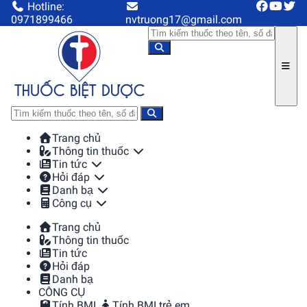
Hotline:
0971899466
nvtruong17@gmail.com
Trang chủ
Thông tin thuốc
Tin tức
Hỏi đáp
Danh bạ
Công cụ
Trang chủ
Thông tin thuốc
Tin tức
Hỏi đáp
Danh bạ
CÔNG CỤ
Tính BMI
Tính BMI trẻ em