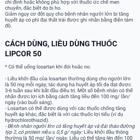
chỉ định hoặc không phù hợp với thuốc ức chế men
chuyển, đặc biệt do bị ho.
Giảm nguy cơ đột quỵ cho bệnh nhân người lớn bị tăng
huyết áp có phì đại thất trái được ghi nhận bằng điện tâm
đồ.
CÁCH DÙNG, LIỀU DÙNG THUỐC
LIPCOR 50
* Có thể uống losartan khi đói hoặc no.
- Liều khởi đầu của losartan thường dùng cho người lớn
là 50 mg mỗi ngày; tác dụng hạ huyết áp tối đa đạt được
3-6 tuần sau khi bắt đầu điều trị. Một số bệnh nhân có thể
nhận được lợi ích bằng cách tăng liều đến 100 mg/ lần/
ngày (vào buổi sáng).
- Losartan có thể được dùng với các thuốc chống tăng
huyết áp khác, đặc biệt là với các thuốc lợi tiểu (ví dụ
hydrochlorothiazid).
- Bệnh nhân người lớn có tăng huyết áp và đái tháo đường
týp 2, có protein niệu ≥ 0,5 g/ ngày:
Liều khởi đầu thông
thường là 50 mg/ lần/ ngày. Liều có thể tăng lên đến 100