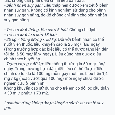
tạo:
không cần phải điều chỉnh liều ban đầu.
- Bệnh nhân suy gan:
Liều thấp nên được xem xét ở bệnh
nhân suy gan. Không có kinh nghiệm sử dụng cho bệnh
nhân suy gan nặng, do đó chống chỉ định cho bệnh nhân
suy gan nặng.
- Trẻ em từ 6 tháng đến dưới 6 tuổi:
Chống chỉ định.
- Trẻ em từ 6 tuổi đến 18 tuổi:
- 20 kg < trọng lượng < 50 kg:
Đối với bệnh nhân có thể
nuốt viên thuốc, liều khuyến cáo là 25 mg/ lần/ ngày.
(Trong trường hợp đặc biệt liều có thể được tăng lên đến
tối đa là 50 mg/ lần/ ngày). Liều dùng nên được điều
chỉnh theo huyết áp.
- Trọng lượng > 50 kg:
liều thông thường là 50 mg/ lần/
ngày. Trong trường hợp đặc biệt liều có thể được điều
chỉnh để tối đa là 100 mg mỗi ngày một lần. Liều trên 1,4
mg / kg (hoặc vượt quá 100 mg) mỗi ngày chưa được
nghiên cứu ở bệnh nhi.
Không khuyến cáo sử dụng cho trẻ em có độ lọc cầu thận
< 30 ml / phút / 1,73 m2.
Losartan cũng không được khuyến cáo ở trẻ em bị suy
gan.