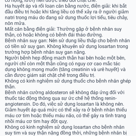
cổ họng, lưỡi) nên được theo dõi chặt chẽ.
Hạ huyết áp và rối loạn cân bằng nước, điện giải: khi bắt
đầu điều trị hoặc khi tăng liều có thể xảy ra ở người giảm
natri trong máu do đang sử dụng thuốc lợi tiểu, tiêu chảy,
nôn mửa.
Mất cân bằng điện giải: Thường gặp ở bệnh nhân suy
thận, có hoặc không có bệnh đái tháo đường.
Bệnh nhân suy gan: Nên sử dụng liều thấp cho bệnh nhân
có tiền sử suy gan. Không khuyên sử dụng losartan trong
trường hợp bệnh nhân suy gan nặng.
Người bệnh hẹp động mạch thận hai bên hoặc một bên,
người chỉ còn một thận cũng có nguy cơ cao mắc tác
dụng không mong muốn (tăng creatinin và urê huyết) và
cần được giám sát chặt chẽ trong điều trị.
Không có kinh nghiệm sử dụng thuốc cho bệnh nhân ghép
thận.
Bệnh nhân cường aldosteron sẽ không đáp ứng đối với
thuốc tác động thông qua sự ức chế hệ thống renin-
angiotensin. Do đó, việc sử dụng losartan là không nên.
Giảm huyết áp quá mức có thể xảy ra ở bệnh nhân thiếu
máu cơ tim hoặc thiếu máu não, có thể gây ra tình trạng
nhồi máu cơ tim hay đột quỵ.
Không có kinh nghiệm sử dụng losartan cho bệnh nhân
suy tim và suy thận nặng đồng thời, những bệnh nhân bị