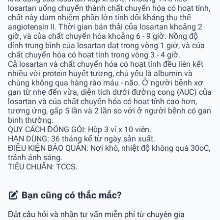
losartan uống chuyển thành chất chuyển hóa có hoạt tính,
chất này đảm nhiệm phần lớn tính đối kháng thụ thể
angiotensin II. Thời gian bán thải của losartan khoảng 2
giờ, và của chất chuyển hóa khoảng 6 - 9 giờ. Nồng độ
đỉnh trung bình của losartan đạt trong vòng 1 giờ, và của
chất chuyển hóa có hoạt tính trong vòng 3 - 4 giờ.
Cả losartan và chất chuyển hóa có hoạt tính đều liên kết
nhiều với protein huyết tương, chủ yếu là albumin và
chúng không qua hàng rào máu - não. Ở người bệnh xơ
gan từ nhẹ đến vừa, diện tích dưới đường cong (AUC) của
losartan và của chất chuyển hóa có hoạt tính cao hơn,
tương ứng, gấp 5 lần và 2 lần so với ở người bệnh có gan
bình thường.
QUY CÁCH ĐÓNG GÓI: Hộp 3 vỉ x 10 viên.
HẠN DÙNG: 36 tháng kể từ ngày sản xuất.
ĐIỀU KIỆN BẢO QUẢN: Nơi khô, nhiệt độ không quá 30oC,
tránh ánh sáng.
TIÊU CHUẨN: TCCS.
Bạn cũng có thắc mắc?
Đặt câu hỏi và nhận tư vấn miễn phí từ chuyên gia