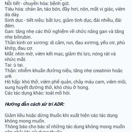
Nội tiết - chuyển hóa: bệnh gút.
Tiêu hóa: chán ăn, táo bón, đầy hơi, nôn, mất vị giác, viêm
dạ dày.
Sinh dục - tiết niệu: bất lực, giảm tình dục, đái nhiều, đái
đêm.
Gan: tăng nhẹ các thử nghiệm về chức năng gan và tăng
nhẹ bilirubin.
Thần kinh cơ xương: dị cảm, run, đau xương, yếu cơ, phù
khớp, đau cơ.
Mắt: nhìn mờ, viêm kết mạc, giảm thị lực, nóng rát và
nhức mắt.
Tai: ù tai.
Thận: nhiễm khuẩn đường niệu, tăng nhẹ creatinin hoặc
urê.
Hô hấp: khó thở, viêm phế quản, chảy máu cam, viêm mũi,
sung huyết đường thở, khó chịu ở họng.
Các tác dụng khác: toát mồ hôi.
Hướng dẫn cách xử trí ADR:
Giảm liều hoặc dừng thuốc khi xuất hiện các tác dụng
không mong muốn.
Thông báo cho bác sĩ những tác dụng không mong muốn