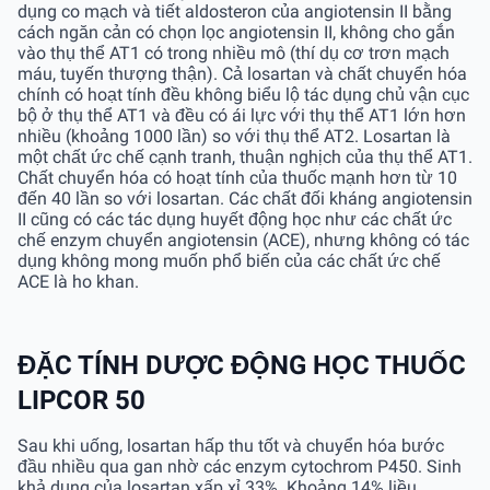
dụng co mạch và tiết aldosteron của angiotensin II bằng
cách ngăn cản có chọn lọc angiotensin II, không cho gắn
vào thụ thể AT1 có trong nhiều mô (thí dụ cơ trơn mạch
máu, tuyến thượng thận). Cả losartan và chất chuyển hóa
chính có hoạt tính đều không biểu lộ tác dụng chủ vận cục
bộ ở thụ thể AT1 và đều có ái lực với thụ thể AT1 lớn hơn
nhiều (khoảng 1000 lần) so với thụ thể AT2. Losartan là
một chất ức chế cạnh tranh, thuận nghịch của thụ thể AT1.
Chất chuyển hóa có hoạt tính của thuốc mạnh hơn từ 10
đến 40 lần so với losartan. Các chất đối kháng angiotensin
II cũng có các tác dụng huyết động học như các chất ức
chế enzym chuyển angiotensin (ACE), nhưng không có tác
dụng không mong muốn phổ biến của các chất ức chế
ACE là ho khan.
ĐẶC TÍNH DƯỢC ĐỘNG HỌC THUỐC
LIPCOR 50
Sau khi uống, losartan hấp thu tốt và chuyển hóa bước
đầu nhiều qua gan nhờ các enzym cytochrom P450. Sinh
khả dụng của losartan xấp xỉ 33%. Khoảng 14% liều