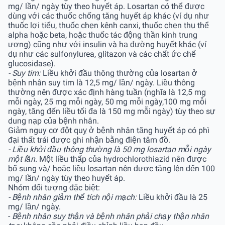
mg/ lần/ ngày tùy theo huyết áp. Losartan có thể được
dùng với các thuốc chống tăng huyết áp khác (ví dụ như
thuốc lợi tiểu, thuốc chẹn kênh canxi, thuốc chẹn thụ thể
alpha hoặc beta, hoặc thuốc tác động thần kinh trung
ương) cũng như với insulin và hạ đường huyết khác (ví
dụ như các sulfonylurea, glitazon và các chất ức chế
glucosidase).
- Suy tim:
Liều khởi đầu thông thường của losartan ở
bệnh nhân suy tim là 12,5 mg/ lần/ ngày. Liều thông
thường nên được xác định hàng tuần (nghĩa là 12,5 mg
mỗi ngày, 25 mg mỗi ngày, 50 mg mỗi ngày,100 mg mỗi
ngày, tăng đến liều tối đa là 150 mg mỗi ngày) tùy theo sự
dung nạp của bệnh nhân.
Giảm nguy cơ đột quỵ ở bệnh nhân tăng huyết áp có phì
đại thất trái được ghi nhận bằng điện tâm đồ.
- Liều khởi đầu thông thường là 50 mg losartan mỗi ngày
một lần.
Một liều thấp của hydrochlorothiazid nên được
bổ sung và/ hoặc liều losartan nên được tăng lên đến 100
mg/ lần/ ngày tùy theo huyết áp.
Nhóm đối tượng đặc biệt:
- Bệnh nhân giảm thể tích nội mạch:
Liều khởi đầu là 25
mg/ lần/ ngày.
-
Bệnh nhân suy thận và bệnh nhân phải chạy thận nhân