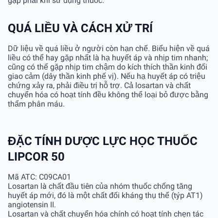
gặp phải khi sử dụng thuốc.
QUÁ LIỀU VÀ CÁCH XỬ TRÍ
Dữ liệu về quá liều ở người còn hạn chế. Biểu hiện về quá
liều có thể hay gặp nhất là hạ huyết áp và nhịp tim nhanh;
cũng có thể gặp nhịp tim chậm do kích thích thần kinh đối
giao cảm (dây thần kinh phế vị). Nếu hạ huyết áp có triệu
chứng xảy ra, phải điều trị hỗ trợ. Cả losartan và chất
chuyển hóa có hoạt tính đều không thể loại bỏ được bằng
thẩm phân máu.
ĐẶC TÍNH DƯỢC LỰC HỌC THUỐC
LIPCOR 50
Mã ATC: C09CA01
Losartan là chất đầu tiên của nhóm thuốc chống tăng
huyết áp mới, đó là một chất đối kháng thụ thể (týp AT1)
angiotensin II.
Losartan và chất chuyển hóa chính có hoạt tính chẹn tác