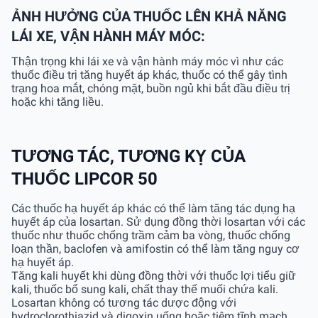
ẢNH HƯỞNG CỦA THUỐC LÊN KHẢ NĂNG
LÁI XE, VẬN HÀNH MÁY MÓC:
Thận trọng khi lái xe và vận hành máy móc vì như các
thuốc điều trị tăng huyết áp khác, thuốc có thể gây tình
trạng hoa mắt, chóng mặt, buồn ngủ khi bắt đầu điều trị
hoặc khi tăng liều.
TƯƠNG TÁC, TƯƠNG KỴ CỦA
THUỐC LIPCOR 50
Các thuốc hạ huyết áp khác có thể làm tăng tác dụng hạ
huyết áp của losartan. Sử dụng đồng thời losartan với các
thuốc như thuốc chống trầm cảm ba vòng, thuốc chống
loạn thần, baclofen và amifostin có thể làm tăng nguy cơ
hạ huyết áp.
Tăng kali huyết khi dùng đồng thời với thuốc lợi tiểu giữ
kali, thuốc bổ sung kali, chất thay thế muối chứa kali.
Losartan không có tương tác dược động với
hydroclorothiazid và digoxin uống hoặc tiêm tĩnh mạch.