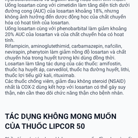
Uống losartan cùng với cimetidin làm tăng diện tích dưới
đường cong (AUC) của losartan khoảng 18%, nhưng
không ảnh hưởng đến dược động học của chất chuyển
hóa có hoạt tính của losartan.
Uống losartan cùng với phenobarbital làm giảm khoảng
20% AUC của losartan và của chất chuyển hóa có hoạt
tính.
Rifampicin, aminoglutethimid, carbamazepin, nafcilin,
nevirapin, phenytoin làm giảm nồng độ losartan và chất
chuyển hóa trong huyết tương khi dùng đồng thời.
Losartan làm tăng tác dụng của các thuốc: amifostin,
thuốc hạ huyết áp, carvedilol, thuốc hạ đường huyết, lithi,
thuốc lợi tiểu giữ kali, rituximab.
Các thuốc chống viêm, giảm đau không steroid (NSAID)
nhất là COX-2 dùng kết hợp với losartan có thể gây suy
thận, nên cần theo dõi chức năng thận cho bệnh nhân.
TÁC DỤNG KHÔNG MONG MUỐN
CỦA THUỐC LIPCOR 50