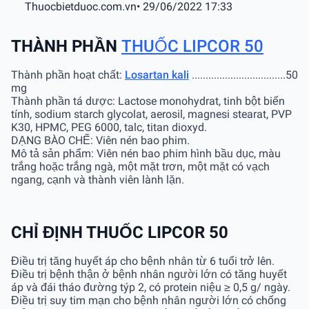
Thuocbietduoc.com.vn
• 29/06/2022 17:33
THÀNH PHẦN
THUỐC LIPCOR 50
Thành phần hoạt chất:
Losartan kali
..................................50
mg
Thành phần tá dược: Lactose monohydrat, tinh bột biến
tính, sodium starch glycolat, aerosil, magnesi stearat, PVP
K30, HPMC, PEG 6000, talc, titan dioxyd.
DẠNG BÀO CHẾ: Viên nén bao phim.
Mô tả sản phẩm: Viên nén bao phim hình bầu dục, màu
trắng hoặc trắng ngà, một mặt trơn, một mặt có vạch
ngang, cạnh và thành viên lành lặn.
CHỈ ĐỊNH THUỐC LIPCOR 50
Điều trị tăng huyết áp cho bệnh nhân từ 6 tuổi trở lên.
Điều trị bệnh thận ở bệnh nhân người lớn có tăng huyết
áp và đái tháo đường týp 2, có protein niệu ≥ 0,5 g/ ngày.
Điều trị suy tim mạn cho bệnh nhân người lớn có chống