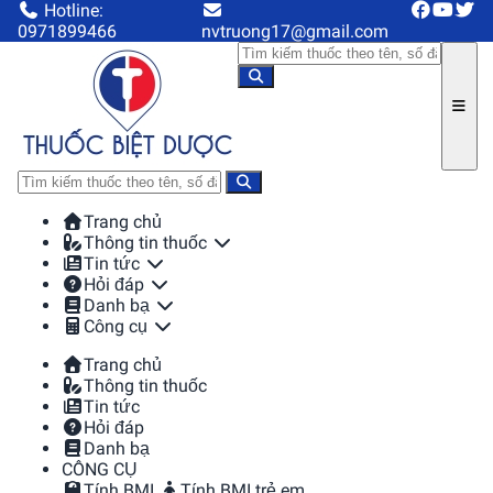
Hotline:
0971899466
nvtruong17@gmail.com
Trang chủ
Thông tin thuốc
Tin tức
Hỏi đáp
Danh bạ
Công cụ
Trang chủ
Thông tin thuốc
Tin tức
Hỏi đáp
Danh bạ
CÔNG CỤ
Tính BMI
Tính BMI trẻ em