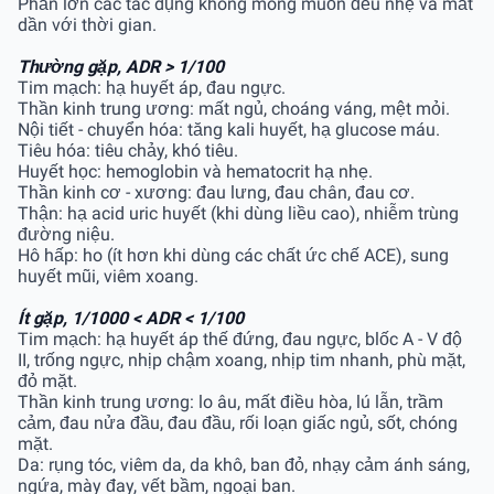
Phần lớn các tác dụng không mong muốn đều nhẹ và mất
dần với thời gian.
Thường gặp, ADR > 1/100
Tim mạch: hạ huyết áp, đau ngực.
Thần kinh trung ương: mất ngủ, choáng váng, mệt mỏi.
Nội tiết - chuyển hóa: tăng kali huyết, hạ glucose máu.
Tiêu hóa: tiêu chảy, khó tiêu.
Huyết học: hemoglobin và hematocrit hạ nhẹ.
Thần kinh cơ - xương: đau lưng, đau chân, đau cơ.
Thận: hạ acid uric huyết (khi dùng liều cao), nhiễm trùng
đường niệu.
Hô hấp: ho (ít hơn khi dùng các chất ức chế ACE), sung
huyết mũi, viêm xoang.
Ít gặp, 1/1000 < ADR < 1/100
Tim mạch: hạ huyết áp thế đứng, đau ngực, blốc A - V độ
II, trống ngực, nhịp chậm xoang, nhịp tim nhanh, phù mặt,
đỏ mặt.
Thần kinh trung ương: lo âu, mất điều hòa, lú lẫn, trầm
cảm, đau nửa đầu, đau đầu, rối loạn giấc ngủ, sốt, chóng
mặt.
Da: rụng tóc, viêm da, da khô, ban đỏ, nhạy cảm ánh sáng,
ngứa, mày đay, vết bầm, ngoại ban.