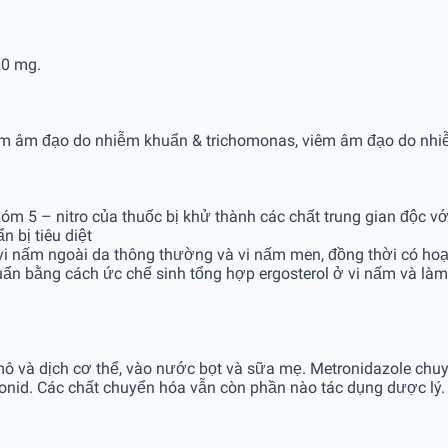
00 mg.
m âm đạo do nhiễm khuẩn & trichomonas, viêm âm đạo do nhiễ
óm 5 – nitro của thuốc bị khử thành các chất trung gian độc với
bị tiêu diệt
 với vi nấm ngoài da thông thường và vi nấm men, đồng thời có h
ẩn bằng cách ức chế sinh tổng hợp ergosterol ở vi nấm và làm 
mô và dịch cơ thể, vào nước bọt và sữa mẹ. Metronidazole chu
ronid. Các chất chuyển hóa vẫn còn phần nào tác dụng dược lý