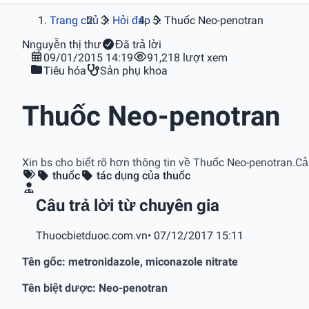
Trang chủ
Hỏi đáp
Thuốc Neo-penotran
N
nguyễn thị thư
Đã trả lời
09/01/2015 14:19
91,218 lượt xem
Tiêu hóa
Sản phụ khoa
Thuốc Neo-penotran
Xin bs cho biết rõ hơn thông tin về Thuốc Neo-penotran.C
thuốc
tác dụng của thuốc
Câu trả lời từ chuyên gia
Thuocbietduoc.com.vn
• 07/12/2017 15:11
Tên gốc: metronidazole, miconazole nitrate
Tên biệt dược: Neo-penotran