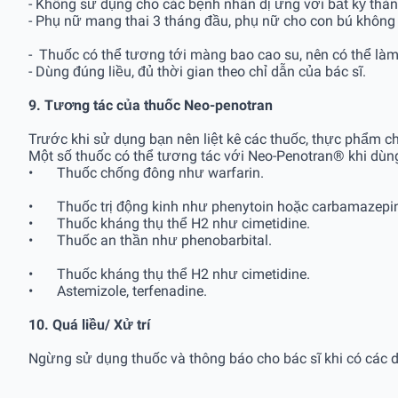
- Không sử dụng cho các bệnh nhân dị ứng với bất kỳ thà
- Phụ nữ mang thai 3 tháng đầu, phụ nữ cho con bú không
- Thuốc có thể tương tới màng bao cao su, nên có thể là
- Dùng đúng liều, đủ thời gian theo chỉ dẫn của bác sĩ.
9. Tương tác của thuốc Neo-penotran
Trước khi sử dụng bạn nên liệt kê các thuốc, thực phẩm 
Một số thuốc có thể tương tác với Neo-Penotran® khi dù
•
Thuốc chống đông như warfarin.
•
Thuốc trị động kinh như phenytoin hoặc carbamazepi
•
Thuốc kháng thụ thể H2 như cimetidine.
•
Thuốc an thần như phenobarbital.
•
Thuốc kháng thụ thể H2 như cimetidine.
•
Astemizole, terfenadine.
10. Quá liều/ Xử trí
Ngừng sử dụng thuốc và thông báo cho bác sĩ khi có các dâ