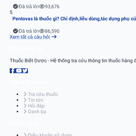
Đã trả lời
93,676
5
Pentovas là thuốc gì? Chỉ định,liều dùng,tác dụng phụ c
Đã trả lời
86,590
Xem tất cả câu hỏi
Về chúng tôi
Thuốc Biệt Dược - Hệ thống tra cứu thông tin thuốc hàng đ
Liên kết nhanh
Tra cứu thuốc
Tin tức
Hỏi đáp
Danh bạ
Chính sách
Điều khoản sử dụng