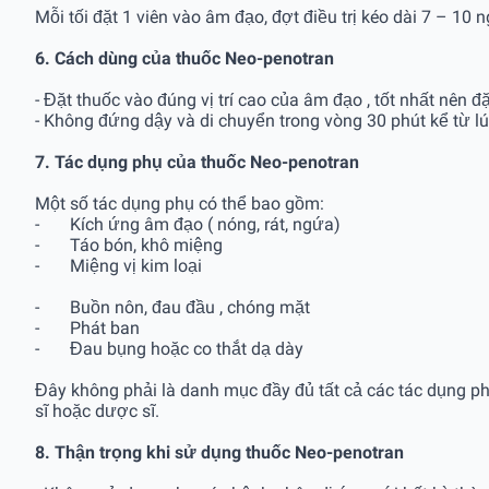
Mỗi tối đặt 1 viên vào âm đạo, đợt điều trị kéo dài 7 – 10 ng
6. Cách dùng của thuốc Neo-penotran
- Đặt thuốc vào đúng vị trí cao của âm đạo , tốt nhất nên đ
- Không đứng dậy và di chuyển trong vòng 30 phút kể từ lú
7. Tác dụng phụ của thuốc Neo-penotran
Một số tác dụng phụ có thể bao gồm:
-
Kích ứng âm đạo ( nóng, rát, ngứa)
-
Táo bón, khô miệng
-
Miệng vị kim loại
-
Buồn nôn, đau đầu , chóng mặt
-
Phát ban
-
Đau bụng hoặc co thắt dạ dày
Đây không phải là danh mục đầy đủ tất cả các tác dụng ph
sĩ hoặc dược sĩ.
8. Thận trọng khi sử dụng thuốc Neo-penotran