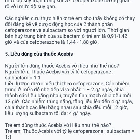
mức độ suy thận trong khi với cefoperazone tương quan
rõ với mức độ suy gan.
Các nghiên cứu thực hiện ở trẻ em cho thấy không có thay
đổi đáng kể về dược động học của 2 thành phần
cefoperazone và sulbactam so với người lớn. Thời gian
bán huỷ trung bình của sulbactam ở trẻ em là 0,91-1,42
giờ và của cefoperazone là 1,44 - 1,88 giờ.
5.
Liều dùng của thuốc Acebis
Người lớn dùng thuốc Acebis với liều như thế nào?
Người lớn: Thuốc Acebis với tỷ lệ cefoperazone :
sulbactam = 1:1
Liều lượng được biểu thị theo cefoperazone. Các nhiễm
trùng ở mức độ nhẹ đến vừa phải: 1 – 2 g/ ngày, chia
thành các liều bằng nhau, truyền tĩnh mạch chia đều mỗi
12 giờ. Các nhiễm trùng nặng, tăng liều lên đến 4 g/ ngày,
chia thành các liều bằng nhau sau chia đều mỗi 12 giờ,
liều lượng sulbactam tối đa: 4 g/ ngày.
Trẻ em dùng thuốc Acebis với liều như thế nào?
Trẻ em: Thuốc Acebis với tỷ lệ cefoperazone : sulbactam =
1:1