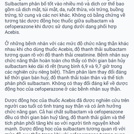
Sulbactam phân bố tốt vào nhiều mô và dịch cơ thể bao
gồm cả dịch mật, túi mật, da, ruột thừa, vòi trứng, buồng
trứng, tử cung và các nơi khác. Không có bằng chứng về
tương tác dược động học thuốc giữa sulbactam và
cefoperazone khi được sử dụng dưới dạng phối hợp
Acebis.
Ở những bệnh nhân với các mức độ chức năng thận khác
nhau khi cho dùng thuốc Acebis, độ thanh thải sulbactam
tương quan rõ với độ thanh thải creatinine. Bệnh nhân suy
chức năng thận hoàn toàn cho thấy có thời gian bán hủy
sulbactam kéo dài rõ rệt (trung bình 6,9 và 9,7 giờ trong
các nghiên cứu riêng biệt). Thẩm phân làm thay đổi đáng
kể thời gian bán huỷ, độ thanh thải toàn thân và thể tích
phân phối sulbactam. Không có thay đổi đáng kể về dược
động học của cefoperazone ở các bệnh nhân suy thận.
Dược động học của thuốc Acebis đã được nghiên cứu trên
người cao tuổi có tình trạng suy thận và có ảnh hưởng
chức năng gan. Cả hai chất sulbactam và cefoperazone
đều có thời gian bán huỷ tăng, độ thanh thải giảm và thể
tích phân phối tăng khi so với người tình nguyện khoẻ
mạnh. Dược động học của sulbactam tương quan rõ với