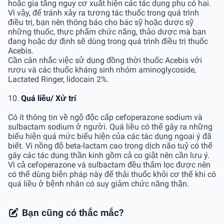
hoặc gia tăng nguy cơ xuất hiện các tác dụng phụ có hại.
Vì vậy, để tránh xảy ra tương tác thuốc trong quá trình
điều trị, bạn nên thông báo cho bác sỹ hoặc dược sỹ
những thuốc, thực phẩm chức năng, thảo dược mà bạn
đang hoặc dự định sẽ dùng trong quá trình điều trị thuốc
Acebis.
Cần cân nhắc việc sử dụng đồng thời thuốc Acebis với
rượu và các thuốc kháng sinh nhóm aminoglycoside,
Lactated Ringer, lidocain 2%.
10.
Quá liều/ Xử trí
Có ít thông tin về ngộ độc cấp cefoperazone sodium và
sulbactam sodium ở người. Quá liều có thể gây ra những
biểu hiện quá mức biểu hiện của các tác dụng ngoại ý đã
biết. Vì nồng độ beta-lactam cao trong dịch não tuỷ có thể
gây các tác dụng thần kinh gồm cả co giật nên cần lưu ý.
Vì cả cefoperazone và sulbactam đều thẩm lọc được nên
có thể dùng biện pháp này để thải thuốc khỏi cơ thể khi có
quá liều ở bệnh nhân có suy giảm chức năng thận.
Bạn cũng có thắc mắc?