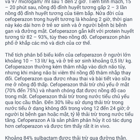
và 97 microgam/ ml sau 1 đến 2 giờ. Tiêm tĩnh mạch, 15
– 20 phút sau, nồng độ đỉnh huyết tương gấp 2 – 3 lần
nồng độ đỉnh huyết tương của tiêm bắp. Nửa đời của
cefoperazon trong huyết tương là khoảng 2 giờ, thời gian
này kéo dài hơn ở trẻ sơ sinh và ở người bệnh bị bệnh
gan và đường mật. Cefoperazon gắn kết với protein huyết
tương từ 82 – 93%, tùy theo nồng độ. Cefoperazon phân
phố ở khắp các mô và dịch của cơ thể.
Thể tích phân bố biểu kiến của cefoperazon ở người lớn
khoảng 10 – 13 lít/ kg, và ở trẻ sơ sinh khoảng 0,5 lít/ kg.
Cefoperazon thường kém thâm nhập vào dịch não tủy,
nhưng khi màng não bị viêm thì nồng độ thâm nhập thay
đổi. Cefoperazon qua được nhau thai và bài tiết vào sữa
mẹ ở nồng độ thấp. Cefoperazon thải trừ chủ yếu ở mật
(70% đến 75%) và nhanh chóng đạt được nồng độ cao
trong mật. Cefoperazon thải trừ trong nước tiểu chủ yếu
qua lọc cầu thận. Ðến 30% liều sử dụng thải trừ trong
nước tiểu ở dạng không đổi trong vòng 12 đến 24 giờ; ở
người bị bệnh gan hoặc mật, tỷ lệ thải trừ trong nước tiểu
tăng. Cefoperazon A là sản phẩm phân hủy ít có tác dụng
hơn cefoperazon và được tìm thấy rất ít in vivo.
Khoảng 84% sulbactam được thải trừ qua đường thận.