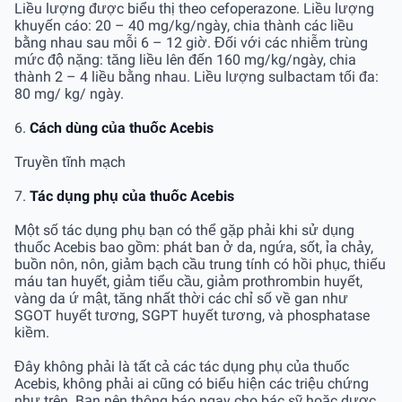
Liều lượng được biểu thị theo cefoperazone. Liều lượng
khuyến cáo: 20 – 40 mg/kg/ngày, chia thành các liều
bằng nhau sau mỗi 6 – 12 giờ. Đối với các nhiễm trùng
mức độ nặng: tăng liều lên đến 160 mg/kg/ngày, chia
thành 2 – 4 liều bằng nhau. Liều lượng sulbactam tối đa:
80 mg/ kg/ ngày.
6.
Cách dùng của thuốc Acebis
Truyền tĩnh mạch
7.
Tác dụng phụ của thuốc Acebis
Một số tác dụng phụ bạn có thể gặp phải khi sử dụng
thuốc Acebis bao gồm: phát ban ở da, ngứa, sốt, ỉa chảy,
buồn nôn, nôn, giảm bạch cầu trung tính có hồi phục, thiếu
máu tan huyết, giảm tiểu cầu, giảm prothrombin huyết,
vàng da ứ mật, tăng nhất thời các chỉ số về gan như
SGOT huyết tương, SGPT huyết tương, và phosphatase
kiềm.
Đây không phải là tất cả các tác dụng phụ của thuốc
Acebis, không phải ai cũng có biểu hiện các triệu chứng
như trên. Bạn nên thông báo ngay cho bác sỹ hoặc dược