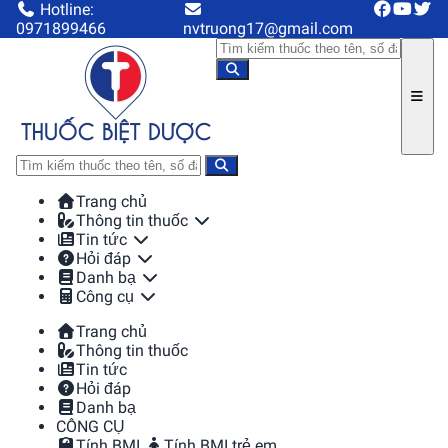
Hotline:
0971899466
nvtruong17@gmail.com
Trang chủ
Thông tin thuốc
Tin tức
Hỏi đáp
Danh bạ
Công cụ
Trang chủ
Thông tin thuốc
Tin tức
Hỏi đáp
Danh bạ
CÔNG CỤ
Tính BMI
Tính BMI trẻ em