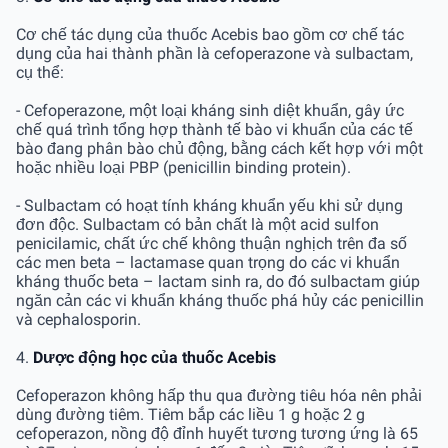
Cơ chế tác dụng của thuốc Acebis bao gồm cơ chế tác
dụng của hai thành phần là cefoperazone và sulbactam,
cụ thể:
- Cefoperazone, một loại kháng sinh diệt khuẩn, gây ức
chế quá trình tổng hợp thành tế bào vi khuẩn của các tế
bào đang phân bào chủ động, bằng cách kết hợp với một
hoặc nhiều loại PBP (penicillin binding protein).
- Sulbactam có hoạt tính kháng khuẩn yếu khi sử dụng
đơn độc. Sulbactam có bản chất là một acid sulfon
penicilamic, chất ức chế không thuận nghịch trên đa số
các men beta – lactamase quan trọng do các vi khuẩn
kháng thuốc beta – lactam sinh ra, do đó sulbactam giúp
ngăn cản các vi khuẩn kháng thuốc phá hủy các penicillin
và cephalosporin.
4.
Dược động học của thuốc Acebis
Cefoperazon không hấp thu qua đường tiêu hóa nên phải
dùng đường tiêm. Tiêm bắp các liều 1 g hoặc 2 g
cefoperazon, nồng độ đỉnh huyết tương tương ứng là 65