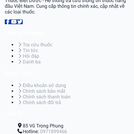
Thuốc Biệt Dược - Hệ thống tra cứu thông tin thuốc hàng
đầu Việt Nam. Cung cấp thông tin chính xác, cập nhật về
các loại thuốc.
Liên kết nhanh
Tra cứu thuốc
Tin tức
Hỏi đáp
Danh bạ
Chính sách
Điều khoản sử dụng
Chính sách bảo mật
Chính sách thanh toán
Chính sách đổi trả
Liên hệ
85 Vũ Trọng Phụng
Hotline:
0971899466