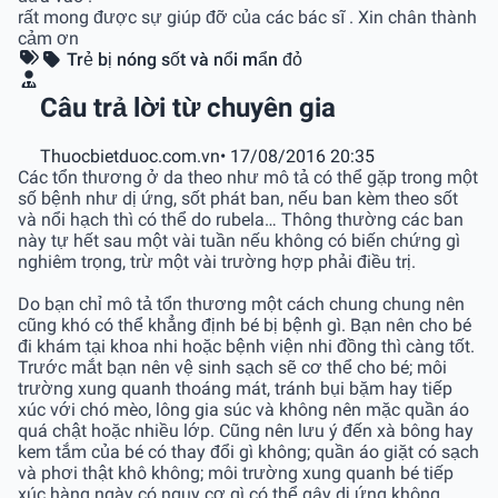
rất mong được sự giúp đỡ của các bác sĩ . Xin chân thành
cảm ơn
Trẻ bị nóng sốt và nổi mẩn đỏ
Câu trả lời từ chuyên gia
Thuocbietduoc.com.vn
• 17/08/2016 20:35
Các tổn thương ở da theo như mô tả có thể gặp trong một
số bệnh như dị ứng, sốt phát ban, nếu ban kèm theo sốt
và nổi hạch thì có thể do rubela… Thông thường các ban
này tự hết sau một vài tuần nếu không có biến chứng gì
nghiêm trọng, trừ một vài trường hợp phải điều trị.
Do bạn chỉ mô tả tổn thương một cách chung chung nên
cũng khó có thể khẳng định bé bị bệnh gì. Bạn nên cho bé
đi khám tại khoa nhi hoặc bệnh viện nhi đồng thì càng tốt.
Trước mắt bạn nên vệ sinh sạch sẽ cơ thể cho bé; môi
trường xung quanh thoáng mát, tránh bụi bặm hay tiếp
xúc với chó mèo, lông gia súc và không nên mặc quần áo
quá chật hoặc nhiều lớp. Cũng nên lưu ý đến xà bông hay
kem tắm của bé có thay đổi gì không; quần áo giặt có sạch
và phơi thật khô không; môi trường xung quanh bé tiếp
xúc hàng ngày có nguy cơ gì có thể gây dị ứng không…