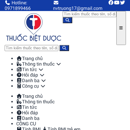
Hotline:
0971899466
nvtruong17@gmail.com
Trang chủ
Thông tin thuốc
Tin tức
Hỏi đáp
Danh bạ
Công cụ
Trang chủ
Thông tin thuốc
Tin tức
Hỏi đáp
Danh bạ
CÔNG CỤ
Tính BMI
Tính BMI trẻ em