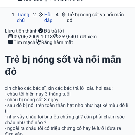
Trang
Hỏi
Trẻ bị nóng sốt và nổi mẩn
chủ
đáp
đỏ
L
lưu tiến thành
Đã trả lời
09/06/2009 10:18
259,640 lượt xem
Tim mạch
Răng hàm mặt
Trẻ bị nóng sốt và nổi mẩn
đỏ
xin chào các bác sĩ, xin các bác trả lời câu hỏi sau:
- cháu tôi hiên nay 3 tháng tuổi
- cháu bị nóng sốt 3 ngày
- sau đó bị nổi trên toàn thân hạt nhỏ như hạt kê màu dỏ li
tị
- như vậy cháu tôi bị triệu chứng gì ? cần phải chăm sóc
cháu như thế nào ?
- ngoài ra cháu tôi có triệu chứng có hay lè lưỡi đưa ra
đưa vào .