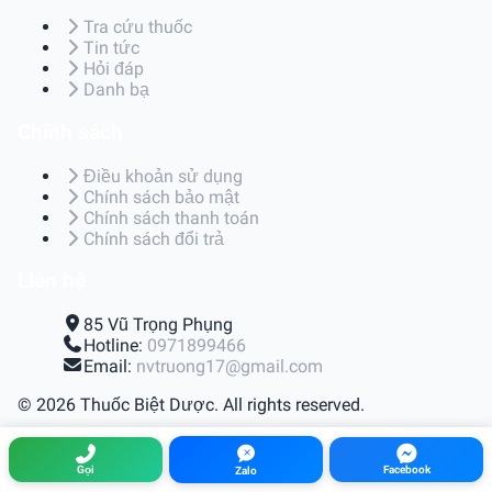
Tra cứu thuốc
Tin tức
Hỏi đáp
Danh bạ
Chính sách
Điều khoản sử dụng
Chính sách bảo mật
Chính sách thanh toán
Chính sách đổi trả
Liên hệ
85 Vũ Trọng Phụng
Hotline:
0971899466
Email:
nvtruong17@gmail.com
© 2026 Thuốc Biệt Dược. All rights reserved.
Điều khoản sử dụng
|
Chính sách bảo mật
|
Chính sách
thanh toán
|
Chính sách đổi trả
Gọi
Facebook
Zalo