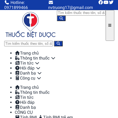
Hotline:
0971899466
nvtruong17@gmail.com
Trang chủ
Thông tin thuốc
Tin tức
Hỏi đáp
Danh bạ
Công cụ
Trang chủ
Thông tin thuốc
Tin tức
Hỏi đáp
Danh bạ
CÔNG CỤ
Tính BMI
Tính BMI trẻ em