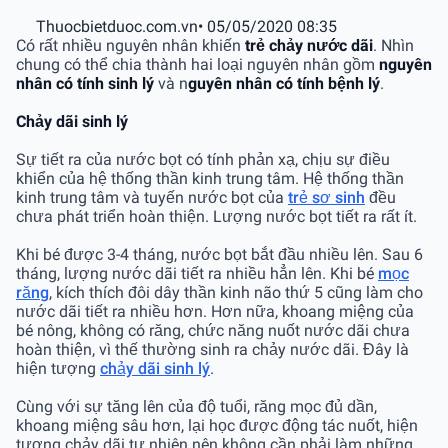
Thuocbietduoc.com.vn
• 05/05/2020 08:35
Có rất nhiều nguyên nhân khiến
trẻ chảy nước dãi
. Nhìn
chung có thể chia thành hai loại nguyên nhân gồm
nguyên
nhân có tính sinh lý
và n
guyên nhân có tính bệnh lý
.
Chảy dãi sinh lý
Sự tiết ra của nước bọt có tính phản xạ, chịu sự điều
khiển của hệ thống thần kinh trung tâm. Hệ thống thần
kinh trung tâm và tuyến nước bọt của
trẻ sơ sinh
đều
chưa phát triển hoàn thiện. Lượng nước bọt tiết ra rất ít.
Khi bé được 3-4 tháng, nước bọt bắt đầu nhiều lên. Sau 6
tháng, lượng nước dãi tiết ra nhiều hẳn lên. Khi bé
mọc
răng
, kích thích đôi dây thần kinh não thứ 5 cũng làm cho
nước dãi tiết ra nhiều hơn. Hơn nữa, khoang miệng của
bé nông, không có răng, chức năng nuốt nước dãi chưa
hoàn thiện, vì thế thường sinh ra chảy nước dãi. Đây là
hiện tượng
chảy dãi sinh lý
.
Cùng với sự tăng lên của độ tuổi, răng mọc đủ dần,
khoang miệng sâu hơn, lại học được động tác nuốt, hiện
tượng chảy dãi tự nhiên nên không cần phải làm những