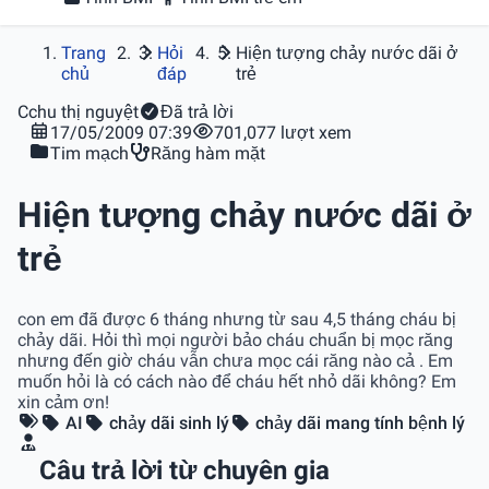
Trang
Hỏi
Hiện tượng chảy nước dãi ở
chủ
đáp
trẻ
C
chu thị nguyệt
Đã trả lời
17/05/2009 07:39
701,077 lượt xem
Tim mạch
Răng hàm mặt
Hiện tượng chảy nước dãi ở
trẻ
con em đã được 6 tháng nhưng từ sau 4,5 tháng cháu bị
chảy dãi. Hỏi thì mọi người bảo cháu chuẩn bị mọc răng
nhưng đến giờ cháu vẫn chưa mọc cái răng nào cả . Em
muốn hỏi là có cách nào để cháu hết nhỏ dãi không? Em
xin cảm ơn!
AI
chảy dãi sinh lý
chảy dãi mang tính bệnh lý
Câu trả lời từ chuyên gia