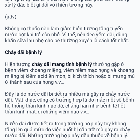
xử lý đặc biệt gì đối với hiện tượng này.
(adv)
Không có thuốc nào làm giảm hiện tượng tăng tuyến
nước bọt khi trẻ còn nhỏ. Vì thế, nên đeo yếm dãi, dùng
khăn sữa lau nhẹ cho bé thường xuyên là cách tốt nhất.
Chảy dãi bệnh lý
Hiện tượng
chảy dãi mang tính bệnh lý
thường gặp ở
bệnh viêm khoang miệng, viêm niêm mạc họng và khoang
miệng bị kiềm acid ăn mòn, bị kích thích hoặc bị mưng mủ
ở thành sau của họng v.v…
Đây là do nước dãi bị tiết ra nhiều mà gây ra chảy nước
dãi. Mặt khác, cũng có trường hợp là do mắc một số bệnh
hệ thống thần kinh nào đó, chẳng hạn như bệnh tê liệt
thần kinh mặt, di chứng viêm não v.v…
Nước dãi được tiết ra trong trường hợp này tuy không
tăng lên quá mức do việc nuốt bị cản trở mà gây ra chảy
nước dãi. Những trường hợp này đều thuộc về bệnh lý.