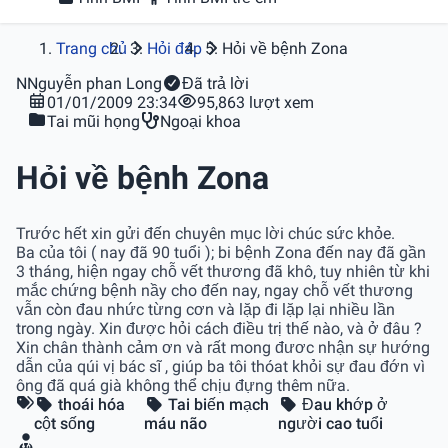
Trang chủ
Hỏi đáp
Hỏi về bệnh Zona
N
Nguyễn phan Long
Đã trả lời
01/01/2009 23:34
95,863 lượt xem
Tai mũi họng
Ngoại khoa
Hỏi về bệnh Zona
Trước hết xin gửi đến chuyên mục lời chúc sức khỏe.
Ba của tôi ( nay đã 90 tuổi ); bi bệnh Zona đến nay đã gần
3 tháng, hiện ngay chỗ vết thương đã khô, tuy nhiên từ khi
mắc chứng bệnh nầy cho đến nay, ngay chỗ vết thương
vẫn còn đau nhức từng cơn và lặp đi lặp lại nhiều lần
trong ngày. Xin được hỏi cách điều trị thế nào, và ở đâu ?
Xin chân thành cảm ơn và rất mong đươc nhận sự hướng
dẫn của qúi vị bác sĩ , giúp ba tôi thóat khỏi sự đau đớn vì
ông đã quá già không thể chịu đựng thêm nữa.
thoái hóa
Tai biến mạch
Đau khớp ở
cột sống
máu não
người cao tuổi