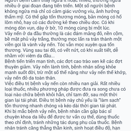
Người bệnh cảm thấy ngứa ít hoặc nhiều, thường ngứa
nhiều ở giai đoạn đang tiến triển. Một số người bệnh
không ngứa mà chỉ có cảm giác vướng víu, ảnh hưởng
thẩm mỹ. Có thể gặp tổn thương móng, bản móng có hố
lõm nhỏ, hay có các đường kẻ theo chiều dọc. Có khi
móng dòn vụn, dày ở bờ, 10 móng cùng bị một lúc.
Vảy nến ở da đầu thường là các đám mảng đỏ, nền cộm,
bề mặt phủ vảy trắng, thường mọc lấn ra trán thành một
viền gọi là vành vảy nến. Tóc vẫn mọc xuyên qua tổn
thương. Vùng sau tai đỏ, có vết nứt, có khi xuất tiết, dễ
nhầm với viêm da đầu...
Bệnh tiến triển mạn tính, các đợt cao trào xen kẽ các đợt
thuyên giảm. Vảy nến lành tính, bệnh nhân sống khỏe
mạnh suốt đời, trừ một số thể nặng như vảy nến thể khớp,
vảy nến đỏ da toàn thân.
Việc điều trị bệnh vảy nến còn nhiều nan giải. Rất nhiều
loại thuốc, nhiều phương pháp được đưa ra song chưa có
loại nào chữa bệnh khỏi hẳn, chỉ tạm đỡ, sau một thời
gian lại tái phát. Điều trị bệnh này chủ yếu là “làm sạch”
tổn thương nhanh chóng và kéo dài thời gian tái phát.
Khi bị mắc bệnh vảy nến, bệnh nhân cần gặp bác sĩ
chuyên khoa da liễu để được tư vấn cụ thể, dùng thuốc
theo chỉ định, tránh những tác dụng phụ của thuốc. Bệnh
nhân tránh căng thẳng thần kinh, sinh hoạt điều độ, hạn