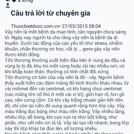
á sừng
Câu trả lời từ chuyên gia
Thuocbietduoc.com.vn
• 27/03/2015 08:04
Vảy nến là một bệnh da mạn tính, căn nguyên chưa sáng
tỏ. Ngày nay người ta cho rằng vảy nến là bệnh da di
truyền. Dưới tác động của các yếu tố như stress, nhiễm
khuẩn, chấn thương cơ học, vật lý..., gene gây vảy nến
được khởi động.
Tổn thương thường xuất hiện đầu tiên ở vùng da đầu và
vùng bị tỳ đè, khu trú một vùng hoặc rải rác nhiều nơi, có
khi khắp toàn thân, thường có tính chất đối xứng.
Tổn thương cơ bản của vảy nến là đỏ - vảy. Người bệnh
thấy xuất hiện các đám mảng đỏ kích thước khác nhau, từ
vài milimet đến vài centimet, có khi hàng chục centimet
(các mảng lớn cố thủ ở một vài vị trí), giới hạn rõ, hơi gồ
cao, nền cứng cộm. Có khi vảy trắng choán gần hết nền
đỏ, chỉ còn lại viền đỏ xung quanh rộng hơn lớp vảy. Vảy
màu trắng đục bóng như màu nến trắng. Vảy nhiều tầng,
nhiều lớp, dễ bong, khi cạo vụn ra như bột trắng, như
phấn, như vết nến rơi lả tả. Vảy tái tạo rất nhanh, bong lớp
này thì lớp khác lại đùn lên, số lượng nhiều.