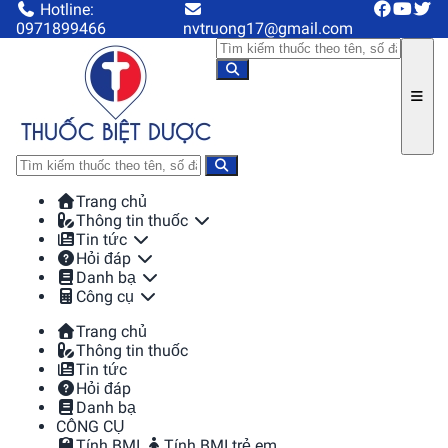
Hotline:
0971899466
nvtruong17@gmail.com
Trang chủ
Thông tin thuốc
Tin tức
Hỏi đáp
Danh bạ
Công cụ
Trang chủ
Thông tin thuốc
Tin tức
Hỏi đáp
Danh bạ
CÔNG CỤ
Tính BMI
Tính BMI trẻ em