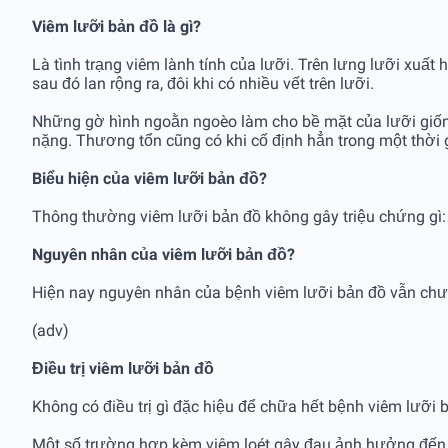
Viêm lưỡi bản đồ là gì?
Là tình trạng viêm lành tính của lưỡi. Trên lưng lưỡi xu
sau đó lan rộng ra, đôi khi có nhiều vết trên lưỡi.
Những gờ hình ngoằn ngoèo làm cho bề mặt của lưỡi giống 
nặng. Thương tổn cũng có khi cố định hẳn trong một thời g
Biểu hiện của viêm lưỡi bản đồ?
Thông thường viêm lưỡi bản đồ không gây triệu chứng gì:
Nguyên nhân của viêm lưỡi bản đồ?
Hiện nay nguyên nhân của bệnh viêm lưỡi bản đồ vẫn chưa
(adv)
Điều trị viêm lưỡi bản đồ
Không có điều trị gì đặc hiệu để chữa hết bệnh viêm lưỡi
Một số trường hợp kèm viêm loét gây đau ảnh hưởng đến ă