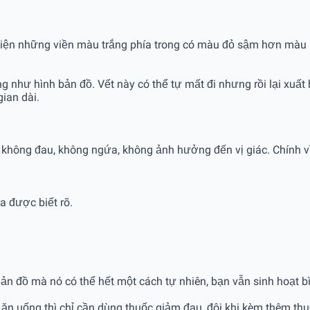
ất hiện những viền màu trắng phía trong có màu đỏ sậm hơn màu
như hình bản đồ. Vết này có thể tự mất đi nhưng rồi lại xuất h
ian dài.
 không đau, không ngứa, không ảnh hưởng đến vị giác. Chính 
 được biết rõ.
 bản đồ mà nó có thể hết một cách tự nhiên, bạn vẫn sinh hoạt 
n uống thì chỉ cần dùng thuốc giảm đau, đôi khi kèm thêm th