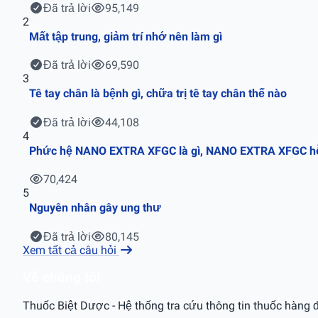
Đã trả lời
95,149
2
Mất tập trung, giảm trí nhớ nên làm gì
Đã trả lời
69,590
3
Tê tay chân là bệnh gì, chữa trị tê tay chân thế nào
Đã trả lời
44,108
4
Phức hệ NANO EXTRA XFGC là gì, NANO EXTRA XFGC hỗ t
70,424
5
Nguyên nhân gây ung thư
Đã trả lời
80,145
Xem tất cả câu hỏi
Về chúng tôi
Thuốc Biệt Dược - Hệ thống tra cứu thông tin thuốc hàng đ