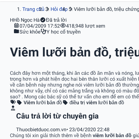
Trang chủ
Hỏi đáp
Viêm lưỡi bản đồ, triệu chứng
H
Hồ Ngọc Hà
Đã trả lời
07/04/2009 17:52
418,948 lượt xem
Sức khỏe
Y học cổ truyền
Viêm lưỡi bản đồ, triệ
Cách đây hơn một tháng, khi ăn các đồ ăn mặn và nóng, lư
trọng hơn và phát hiện dọc hai bên thân lưỡi có xuất hiện
về căn bệnh này nhưng nghe nói viêm lưỡi bản đồ thường
không như vậy, chỉ có các mảng trắng và không có màu đỏ E
sao? . Mong các bác sỹ có thể tư vấn cho em để em có thể
Viêm lưỡi bản đồ
điều trị viêm lưỡi bản đồ
Câu trả lời từ chuyên gia
Thuocbietduoc.com.vn
• 23/04/2020 22:48
Chúng tôi xin giải thích thêm về bệnh
viêm lưỡi bản đồ
giú