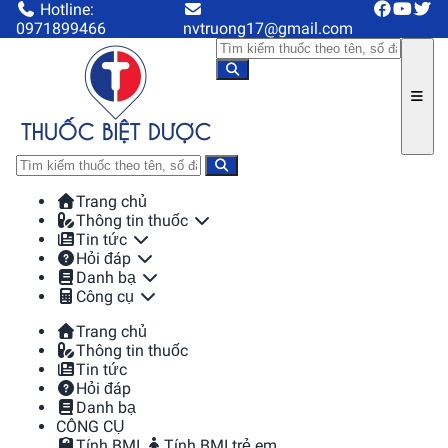
Hotline:
0971899466
nvtruong17@gmail.com
Trang chủ
Thông tin thuốc
Tin tức
Hỏi đáp
Danh bạ
Công cụ
Trang chủ
Thông tin thuốc
Tin tức
Hỏi đáp
Danh bạ
CÔNG CỤ
Tính BMI
Tính BMI trẻ em