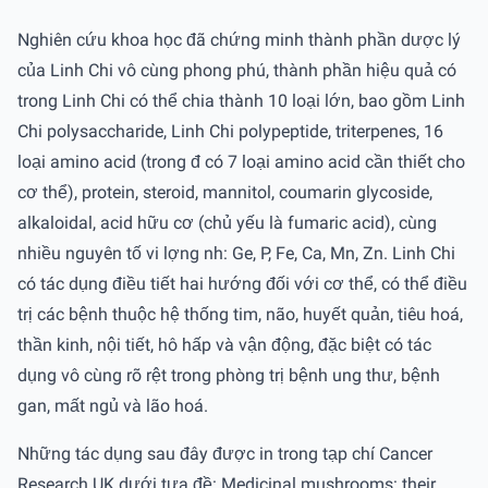
Nghiên cứu khoa học đã chứng minh thành phần dược lý
của Linh Chi vô cùng phong phú, thành phần hiệu quả có
trong Linh Chi có thể chia thành 10 loại lớn, bao gồm Linh
Chi polysaccharide, Linh Chi polypeptide, triterpenes, 16
loại amino acid (trong đ có 7 loại amino acid cần thiết cho
cơ thể), protein, steroid, mannitol, coumarin glycoside,
alkaloidal, acid hữu cơ (chủ yếu là fumaric acid), cùng
nhiều nguyên tố vi l­ợng nh­: Ge, P, Fe, Ca, Mn, Zn. Linh Chi
có tác dụng điều tiết hai hướng đối với cơ thể, có thể điều
trị các bệnh thuộc hệ thống tim, não, huyết quản, tiêu hoá,
thần kinh, nội tiết, hô hấp và vận động, đặc biệt có tác
dụng vô cùng rõ rệt trong phòng trị bệnh ung thư­, bệnh
gan, mất ngủ và lão hoá.
Những tác dụng sau đây được in trong tạp chí Cancer
Research UK dưới tựa đề: Medicinal mushrooms: their