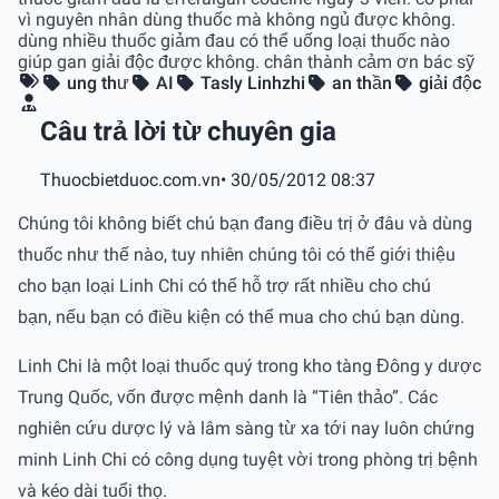
vì nguyên nhân dùng thuốc mà không ngủ được không.
dùng nhiều thuốc giảm đau có thể uống loại thuốc nào
giúp gan giải độc được không. chân thành cảm ơn bác sỹ
ung thư
AI
Tasly Linhzhi
an thần
giải độc
Câu trả lời từ chuyên gia
Thuocbietduoc.com.vn
• 30/05/2012 08:37
Chúng tôi không biết chú bạn đang điều trị ở đâu và dùng
thuốc như thế nào, tuy nhiên chúng tôi có thể giới thiệu
cho bạn loại Linh Chi có thể hỗ trợ rất nhiều cho chú
bạn, nếu bạn có điều kiện có thể mua cho chú bạn dùng.
Linh Chi là một loại thuốc quý trong kho tàng Đông y d­ược
Trung Quốc, vốn được mệnh danh là “Tiên thảo”. Các
nghiên cứu d­ược lý và lâm sàng từ x­a tới nay luôn chứng
minh Linh Chi có công dụng tuyệt vời trong phòng trị bệnh
và kéo dài tuổi thọ.