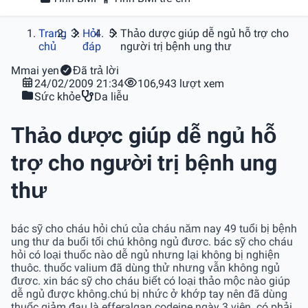
Trang
Hỏi
Thảo dược giúp dễ ngủ hỗ trợ cho
chủ
đáp
người trị bệnh ung thư
M
mai yen
Đã trả lời
24/02/2009 21:34
106,943 lượt xem
Sức khỏe
Da liễu
Thảo dược giúp dễ ngủ hỗ
trợ cho người trị bệnh ung
thư
bác sỹ cho cháu hỏi chú của cháu năm nay 49 tuổi bị bệnh
ung thư da buổi tối chú không ngủ đươc. bác sỹ cho cháu
hỏi có loại thuốc nào dễ ngủ nhưng lại không bị nghiện
thuôc. thuốc valium đã dùng thử nhưng vẫn không ngủ
đươc. xin bác sỹ cho cháu biết có loại thảo mộc nào giúp
dễ ngủ được không.chú bị nhức ở khớp tay nên đã dùng
thuốc giảm đau là efferalgan codeine ngày 3 viên. có phải