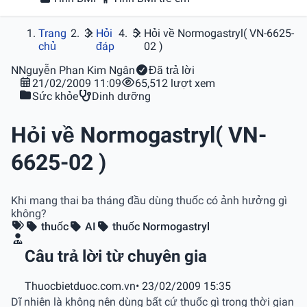
Trang
Hỏi
Hỏi về Normogastryl( VN-6625-
chủ
đáp
02 )
N
Nguyễn Phan Kim Ngân
Đã trả lời
21/02/2009 11:09
65,512 lượt xem
Sức khỏe
Dinh dưỡng
Hỏi về Normogastryl( VN-
6625-02 )
Khi mang thai ba tháng đầu dùng thuốc có ảnh hưởng gì
không?
thuốc
AI
thuốc Normogastryl
Câu trả lời từ chuyên gia
Thuocbietduoc.com.vn
• 23/02/2009 15:35
Dĩ nhiên là không nên dùng bất cứ thuốc gì trong thời gian