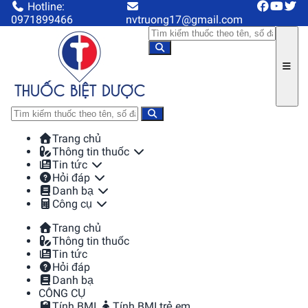
Hotline:
0971899466
nvtruong17@gmail.com
Trang chủ
Thông tin thuốc
Tin tức
Hỏi đáp
Danh bạ
Công cụ
Trang chủ
Thông tin thuốc
Tin tức
Hỏi đáp
Danh bạ
CÔNG CỤ
Tính BMI
Tính BMI trẻ em