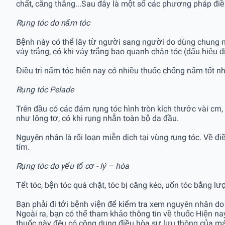
chất, căng thẳng...Sau đây là một số các phương pháp điề
Rụng tóc do nấm tóc
Bệnh này có thể lây từ người sang người do dùng chung mũ
vảy trắng, có khi vảy trắng bao quanh chân tóc (dấu hiệu đ
Điều trị nấm tóc hiện nay có nhiều thuốc chống nấm tốt như
Rụng tóc Pelade
Trên đầu có các đám rụng tóc hình tròn kích thước vài cm,
như lông tơ, có khi rụng nhẵn toàn bộ da đầu.
Nguyên nhân là rối loạn miễn dịch tại vùng rụng tóc. Về điề
tím.
Rụng tóc do yếu tố cơ - lý – hóa
Tết tóc, bện tóc quá chặt, tóc bị căng kéo, uốn tóc bằng lư
Bạn phải đi tới bệnh viện để kiểm tra xem nguyên nhân do 
Ngoài ra, bạn có thể tham khảo thông tin về thuốc Hiện nay 
thuốc này đêu có công dụng điều hòa sự lưu thông của má