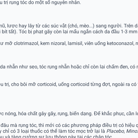
u trị rụng tóc do một số nguyên nhân.
, lược hay lây từ các súc vật (chó, mèo...) sang người. Trên
i bít tất). Tóc bị phạt gãy còn lại mẩu ngắn cách da đầu 1-3 mm
 mỡ clotrimazol, kem nizoral, lamisil, viên uống ketoconazol, ni
 da nhẵn như sẹo, tóc rụng nhẵn hoặc chỉ còn lại chấm đen, có 
u trị, cho bôi mỡ corticoid, uống corticoid từng đợt, ngoài ra có
ợc nóng, hóa chất gây gãy, rụng, biến dạng. Để khắc phục, cần lo
đâu mà rụng tóc, thì mới có các phương pháp điều trị có hiệu 
chỉ có 3 loại thuốc có thể làm tóc mọc trở lại là
Placebo, Mino
u và tàng cường sự lưu thông này tại các chân tóc.