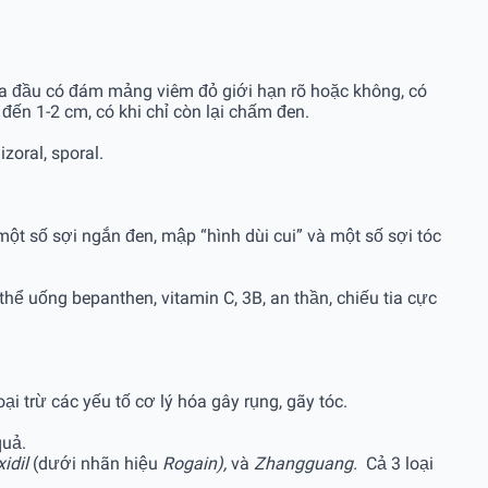
 da đầu có đám mảng viêm đỏ giới hạn rõ hoặc không, có
 đến 1-2 cm, có khi chỉ còn lại chấm đen.
zoral, sporal.
một số sợi ngắn đen, mập “hình dùi cui” và một số sợi tóc
 thể uống bepanthen, vitamin C, 3B, an thần, chiếu tia cực
ại trừ các yếu tố cơ lý hóa gây rụng, gãy tóc.
quả.
xidil
(dưới nhãn hiệu
Rogain),
và
Zhangguang.
Cả 3 loại