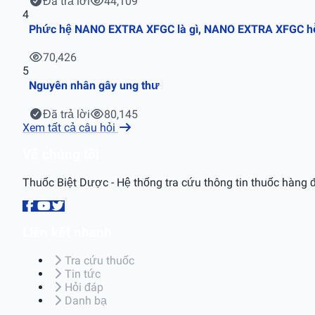
Đã trả lời
44,109
4
Phức hệ NANO EXTRA XFGC là gì, NANO EXTRA XFGC hỗ t
70,426
5
Nguyên nhân gây ung thư
Đã trả lời
80,145
Xem tất cả câu hỏi
Về chúng tôi
Thuốc Biệt Dược - Hệ thống tra cứu thông tin thuốc hàng đ
Liên kết nhanh
Tra cứu thuốc
Tin tức
Hỏi đáp
Danh bạ