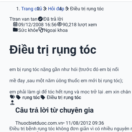
Trang chủ
Hỏi đáp
Điều trị rụng tóc
T
tran van tan
Đã trả lời
09/12/2008 16:56
90,218 lượt xem
Sức khỏe
Ngoại khoa
Điều trị rụng tóc
em bị rụng tóc nặng gần như hói (trước đó em bị nổi
mề đay ,sau một năm úông thuốc em mới bị rụng tóc);
em phải làm gì để tóc hết rụng và mọc trở lại .em xin châ
rụng tóc
Điều trị rụng tóc
Câu trả lời từ chuyên gia
Thuocbietduoc.com.vn
• 11/08/2012 09:36
Điều trị bệnh rụng tóc không đơn giản vì có nhiều nguyên 