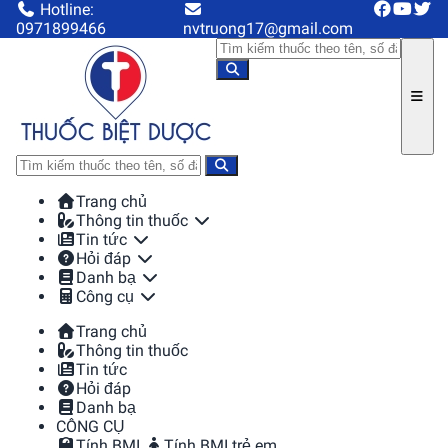
Hotline:
0971899466
nvtruong17@gmail.com
Trang chủ
Thông tin thuốc
Tin tức
Hỏi đáp
Danh bạ
Công cụ
Trang chủ
Thông tin thuốc
Tin tức
Hỏi đáp
Danh bạ
CÔNG CỤ
Tính BMI
Tính BMI trẻ em