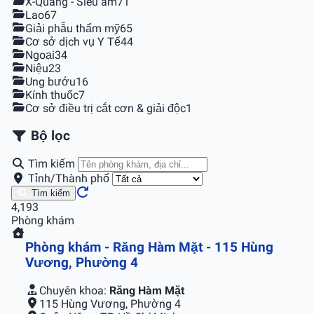
X-Quang - Siêu âm
71
Lao
67
Giải phẫu thẩm mỹ
65
Cơ sở dịch vụ Y Tế
44
Ngoại
34
Niệu
23
Ung bướu
16
Kính thuốc
7
Cơ sở điều trị cắt cơn & giải độc
1
Bộ lọc
Tìm kiếm
Tỉnh/Thành phố
Tìm kiếm
4,193
Phòng khám
Phòng khám - Răng Hàm Mặt - 115 Hùng
Vương, Phường 4
Chuyên khoa:
Răng Hàm Mặt
115 Hùng Vương, Phường 4