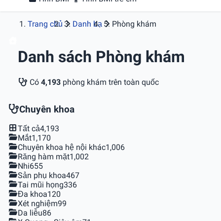
Trang chủ
Danh bạ
Phòng khám
Danh sách Phòng khám
Có
4,193
phòng khám trên toàn quốc
Chuyên khoa
Tất cả
4,193
Mắt
1,170
Chuyên khoa hệ nội khác
1,006
Răng hàm mặt
1,002
Nhi
655
Sản phụ khoa
467
Tai mũi họng
336
Đa khoa
120
Xét nghiệm
99
Da liễu
86